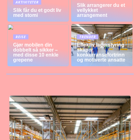
AKTIVITETER
Slik arrangerer du et
Slik får du et godt liv
vellykket
med stomi
arrangement
REISE
TRENDER
Gjør mobilen din
Effektiv lagerstyring
dobbelt så sikker –
skaper
med disse 10 enkle
konkurransefortrinn
grepene
og motiverte ansatte