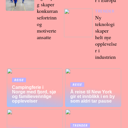
r i Europa
g skaper
konkurran
TRENDER
sefortrinn
Ny
og
teknologi
motiverte
skaper
ansatte
helt nye
opplevelse
r i
industrien
REISE
REISE
Campingferie i
Norge med fjord, sjø
Å reise til New York
og familievennlige
gir et innblikk i en by
opplevelser
som aldri tar pause
TRENDER