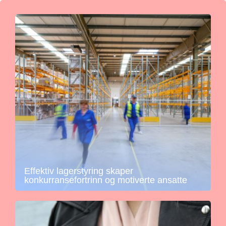
Effektiv lagerstyring skaper
konkurransefortrinn og motiverte ansatte