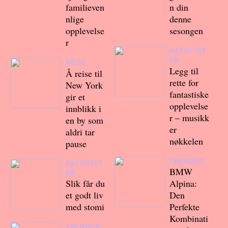
familieven
n din
nlige
denne
opplevelse
sesongen
r
AKTIVITET
ER
REISE
Legg til
Å reise til
rette for
New York
fantastiske
gir et
opplevelse
innblikk i
r – musikk
en by som
er
aldri tar
nøkkelen
pause
TRENDER
AKTIVITET
BMW
ER
Slik får du
Alpina:
et godt liv
Den
med stomi
Perfekte
Kombinati
TRENDER