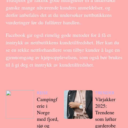
Trustpilot gir faktisk gode muligheter til å undersøke
ganske mange nåværende kunders anmeldelser, og
derfor anbefales det at du undersøker nettbutikkens
vurderinger før du fullfører handlen.
Facebook gir også rimelig gode metoder for å få et
inntrykk av nettbutikkens kundetilfredshet. Her kan du
se en rekke nettforhandlere som tilbyr kunder å lage en
gjennomgang av kjøpsopplevelsen, som også bør brukes
til å gi deg et inntrykk av kundetilfredshet.
REISE
TRENDER
Campingf
Vårjakker
erie i
2025:
Norge
Trendene
med fjord,
som løfter
sjø og
garderobe