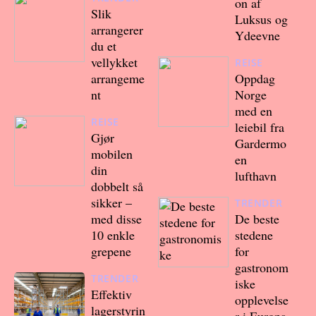
on af
Slik
Luksus og
arrangerer
Ydeevne
du et
vellykket
REISE
arrangeme
Oppdag
nt
Norge
med en
REISE
leiebil fra
Gjør
Gardermo
mobilen
en
din
lufthavn
dobbelt så
sikker –
TRENDER
med disse
De beste
10 enkle
stedene
grepene
for
gastronom
TRENDER
iske
Effektiv
opplevelse
lagerstyrin