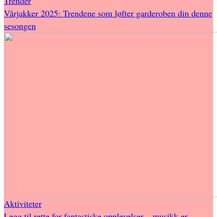
Trender
Vårjakker 2025: Trendene som løfter garderoben din denne
sesongen
Aktiviteter
Legg til rette for fantastiske opplevelser – musikk er