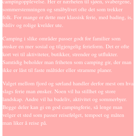
campingopplevelse. Her er nærheten til sjøen, svabergene,
sommerstemningen og småbylivet ofte det som trekker
folk. For mange er dette mer klassisk ferie, med bading, is,
båtliv og rolige kvelder ute.
Camping i slike områder passer godt for familier som
ønsker en mer sosial og tilgjengelig ferieform. Det er ofte
kort vei til aktiviteter, butikker, strender og utflukter.
Samtidig beholder man friheten som camping gir, der man
ikke er låst til faste måltider eller stramme planer.
Valget mellom fjord og sørland handler derfor mest om hva
slags ferie man ønsker. Noen vil ha stillhet og store
landskap. Andre vil ha badeliv, aktivitet og sommerbyer.
Begge deler kan gi en god campingferie, så lenge man
velger et sted som passer reisefølget, tempoet og måten
man liker å reise på.