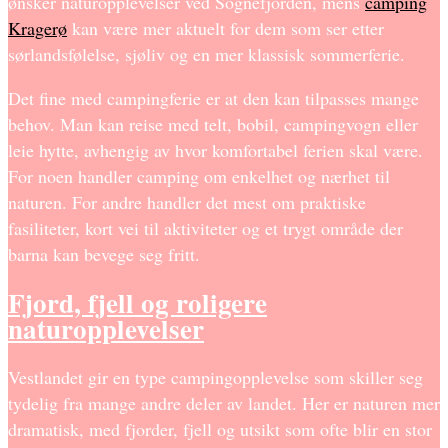
ønsker naturopplevelser ved Sognefjorden, mens
camping
Kragerø
kan være mer aktuelt for dem som ser etter
sørlandsfølelse, sjøliv og en mer klassisk sommerferie.
Det fine med campingferie er at den kan tilpasses mange
behov. Man kan reise med telt, bobil, campingvogn eller
leie hytte, avhengig av hvor komfortabel ferien skal være.
For noen handler camping om enkelhet og nærhet til
naturen. For andre handler det mest om praktiske
fasiliteter, kort vei til aktiviteter og et trygt område der
barna kan bevege seg fritt.
Fjord, fjell og roligere
naturopplevelser
Vestlandet gir en type campingopplevelse som skiller seg
tydelig fra mange andre deler av landet. Her er naturen mer
dramatisk, med fjorder, fjell og utsikt som ofte blir en stor