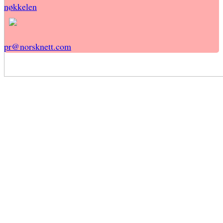
nøkkelen
pr@norsknett.com