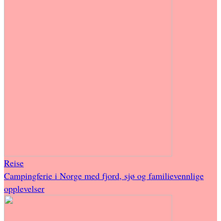
Reise
Campingferie i Norge med fjord, sjø og familievennlige
opplevelser