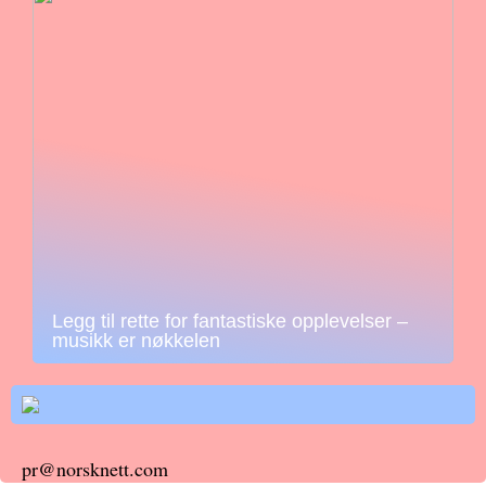
Legg til rette for fantastiske opplevelser –
musikk er nøkkelen
pr@norsknett.com