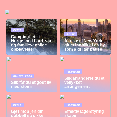
REISE
REISE
Campingferie i
Norge med fjord, sjø
Å reise til New York
og familievennlige
gir et innblikk i en by
opplevelser
som aldri tar pause
TRENDER
AKTIVITETER
Slik arrangerer du et
Slik får du et godt liv
vellykket
med stomi
arrangement
REISE
TRENDER
Gjør mobilen din
Effektiv lagerstyring
dobbelt så sikker –
skaper