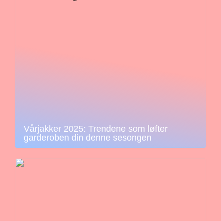
Vårjakker 2025: Trendene som løfter
garderoben din denne sesongen