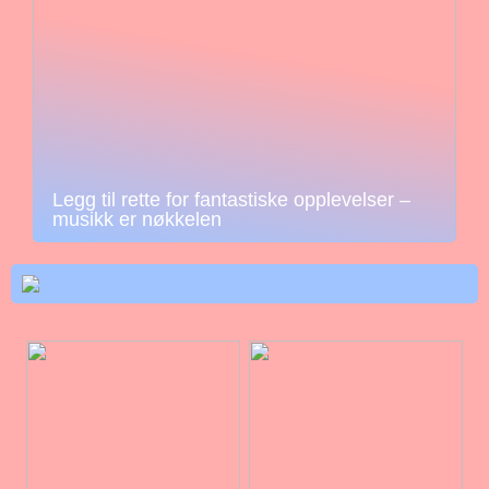
Legg til rette for fantastiske opplevelser –
musikk er nøkkelen