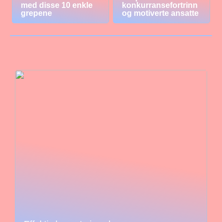
med disse 10 enkle
konkurransefortrinn
grepene
og motiverte ansatte