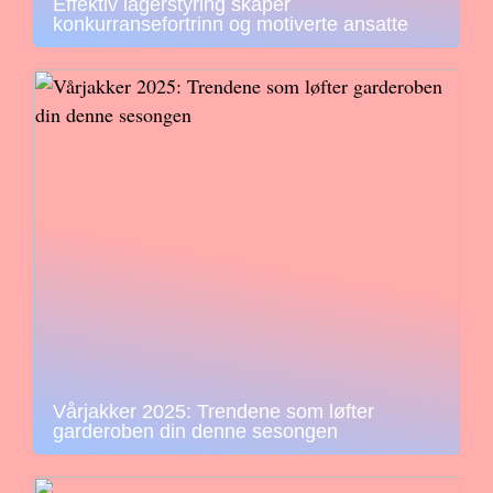
Effektiv lagerstyring skaper
konkurransefortrinn og motiverte ansatte
Vårjakker 2025: Trendene som løfter
garderoben din denne sesongen