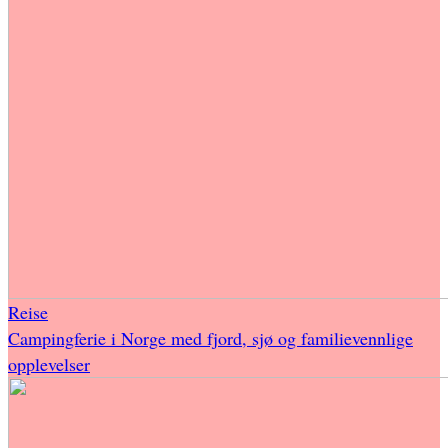
Reise
Campingferie i Norge med fjord, sjø og familievennlige
opplevelser