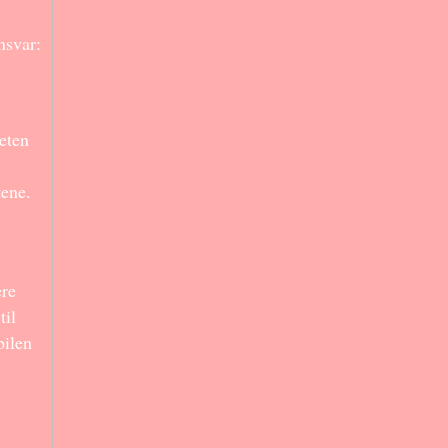
nsvar:
eten
tene.
ere
til
bilen