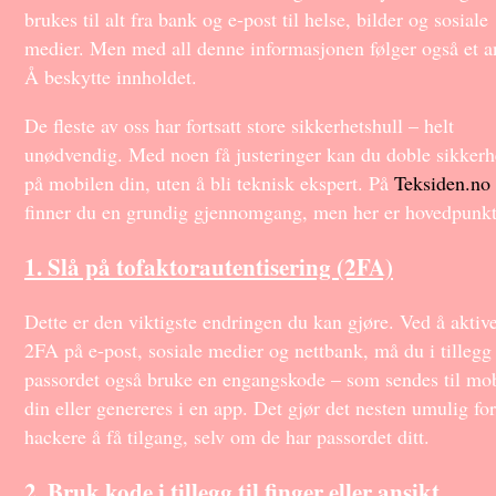
brukes til alt fra bank og e-post til helse, bilder og sosiale
medier. Men med all denne informasjonen følger også et a
Å beskytte innholdet.
De fleste av oss har fortsatt store sikkerhetshull – helt
unødvendig. Med noen få justeringer kan du doble sikkerh
på mobilen din, uten å bli teknisk ekspert. På
Teksiden.no
finner du en grundig gjennomgang, men her er hovedpunk
1. Slå på tofaktorautentisering (2FA)
Dette er den viktigste endringen du kan gjøre. Ved å aktiv
2FA på e-post, sosiale medier og nettbank, må du i tillegg 
passordet også bruke en engangskode – som sendes til mo
din eller genereres i en app. Det gjør det nesten umulig for
hackere å få tilgang, selv om de har passordet ditt.
2. Bruk kode i tillegg til finger eller ansikt