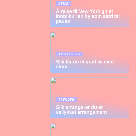
REISE
Å reise til New York gir et
innblikk i en by som aldri tar
pause
AKTIVITETER
Slik får du et godt liv med
stomi
TRENDER
Slik arrangerer du et
vellykket arrangement