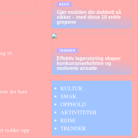
REISE
Gjør mobilen din dobbelt så
sikker – med disse 10 enkle
grepene
TRENDER
ng til
Effektiv lagerstyring skaper
konkurransefortrinn og
motiverte ansatte
KULTUR
iver det bare
SMAK
OPPHOLD
AKTIVITETER
REISE
TRENDER
et rydder opp