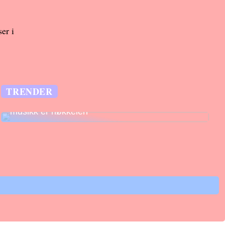
er i
TRENDER
Legg til rette for fantastiske opplevelser –
musikk er nøkkelen