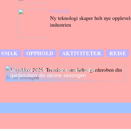
TRENDER
Ny teknologi skaper helt nye opplevels
industrien
SMAK
OPPHOLD
AKTIVITETER
REISE
Vårjakker 2025: Trendene som løfter
garderoben din denne sesongen