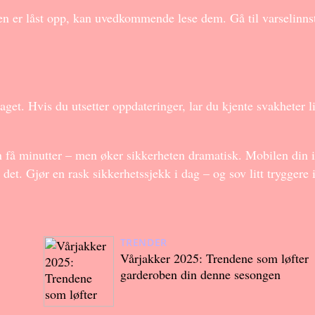
en er låst opp, kan uvedkommende lese dem. Gå til varselinnst
aget. Hvis du utsetter oppdateringer, lar du kjente svakheter l
n få minutter – men øker sikkerheten dramatisk. Mobilen din 
 det. Gjør en rask sikkerhetssjekk i dag – og sov litt tryggere i
TRENDER
Vårjakker 2025: Trendene som løfter
garderoben din denne sesongen