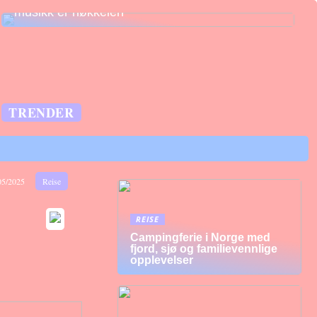
musikk er nøkkelen
TRENDER
05/2025
Reise
REISE
Campingferie i Norge med
fjord, sjø og familievennlige
opplevelser