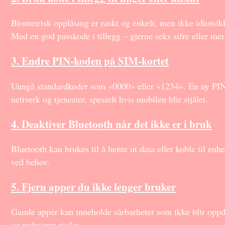
Biometrisk opplåsing er raskt og enkelt, men ikke idiotsik
Med en god passkode i tillegg – gjerne seks sifre eller mer
3. Endre PIN-koden på SIM-kortet
Unngå standardkoder som «0000» eller «1234». En ny PIN h
nettverk og tjenester, spesielt hvis mobilen blir stjålet.
4. Deaktiver Bluetooth når det ikke er i bruk
Bluetooth kan brukes til å hente ut data eller koble til enh
ved behov.
5. Fjern apper du ikke lenger bruker
Gamle apper kan inneholde sårbarheter som ikke blir oppda
og reduserer risiko.