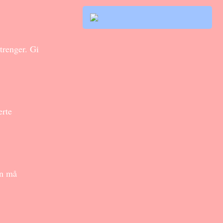
trenger. Gi
erte
en må