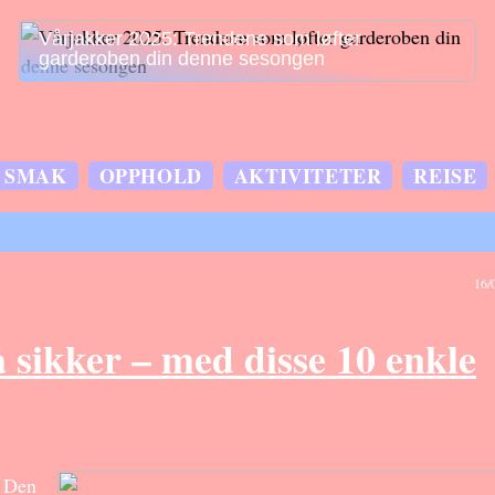
Vårjakker 2025: Trendene som løfter
garderoben din denne sesongen
SMAK
OPPHOLD
AKTIVITETER
REISE
16/
 sikker – med disse 10 enkle
. Den