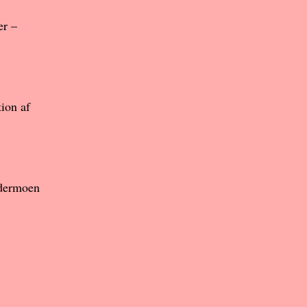
er –
ion af
rdermoen