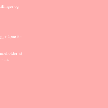
illinger og
igge åpne for
inneholder så
 natt.