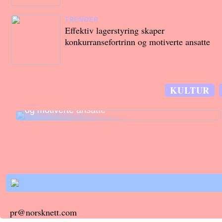
TRENDER
Effektiv lagerstyring skaper
konkurransefortrinn og motiverte ansatte
KULTUR
Effektiv lagerstyring skaper konkurransefortrinn
og motiverte ansatte
pr@norsknett.com