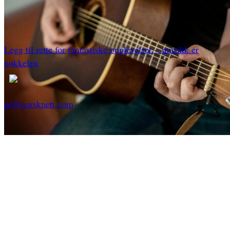
Legg til rette for fantastiske opplevelser – musikk er
nøkkelen
pr@norsknett.com