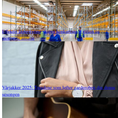
Effektiv lagerstyring skaper konkurransefortrinn og
motiverte ansatte
Vårjakker 2025: Trendene som løfter garderoben din denne
sesongen