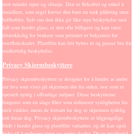
mot mindre riper og slitasje. Den er fleksibel og enkel å
installere, som regel krever den bare en rask påføring uten
luftbobler. Selv om den ikke gir like mye beskyttelse mot
fall som herdet glass, er den ofte billigere og kan være
tilstrekkelig for brukere som primært er bekymret for
overflateskader. Plastfilm kan lett byttes ut og passer bra for
midlertidig beskyttelse.
Privacy Skjermbeskyttere
Privacy skjermbeskyttere er designet for å hindre at andre
ser hva som vises på skjermen din fra siden, noe som er
spesielt nyttig i offentlige miljøer. Disse beskytterne
fungerer som en slags filter som reduserer synligheten fra
skrå vinkler, mens de fortsatt lar deg se skjermen tydelig
rett foran deg. Privacy skjermbeskyttere er tilgjengelige
både i herdet glass og plastfilm varianter, og de kan også
bidra til å redusere riper og andre skader. De er imidlertid