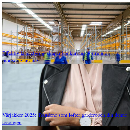
Effektiv lagerstyring skaper konkurransefortrinn og
motiverte ansatte
Vårjakker 2025: Trendene som løfter garderoben din denne
sesongen