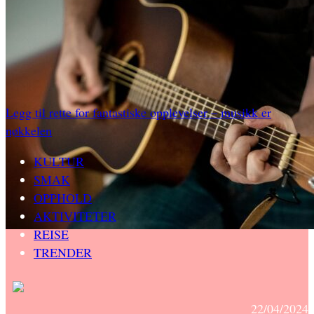
Legg til rette for fantastiske opplevelser – musikk er
nøkkelen
KULTUR
SMAK
OPPHOLD
AKTIVITETER
REISE
TRENDER
22/04/2024