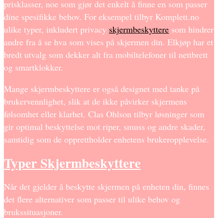
prisklasser, noe som gjør det enkelt å finne en som passer
dine spesifikke behov. For eksempel tilbyr Komplett.no
ulike typer, inkludert privacy
skjermbeskyttere
som hindrer
andre fra å se hva som vises på skjermen din. Elkjøp har et
bredt utvalg som dekker alt fra mobiltelefoner til nettbrett
og smartklokker.
Mange skjermbeskyttere er også designet med tanke på
brukervennlighet, slik at de ikke påvirker skjermens
følsomhet eller klarhet. Clas Ohlson tilbyr løsninger som
gir optimal beskyttelse mot riper, smuss og andre skader,
samtidig som de opprettholder enhetens brukeropplevelse.
Typer Skjermbeskyttere
Når det gjelder å beskytte skjermen på enheten din, finnes
det flere alternativer som passer til ulike behov og
brukssituasjoner.