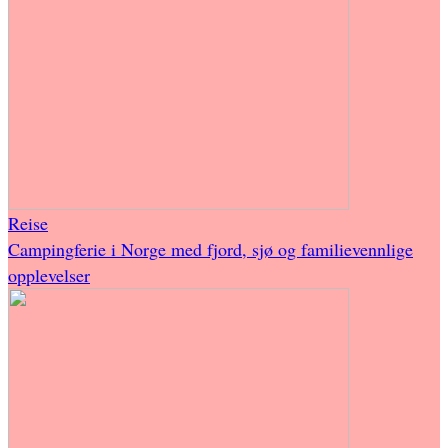
Reise
Campingferie i Norge med fjord, sjø og familievennlige
opplevelser