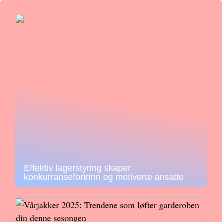
Effektiv lagerstyring skaper
konkurransefortrinn og motiverte ansatte