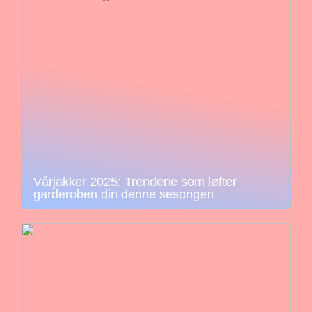
Vårjakker 2025: Trendene som løfter
garderoben din denne sesongen