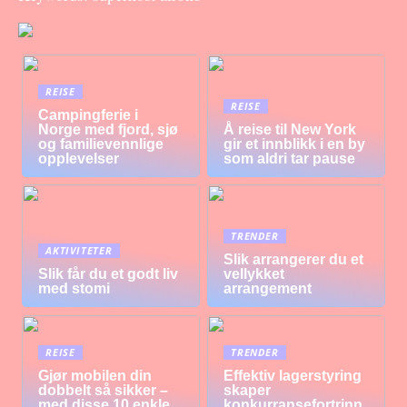
REISE
REISE
Campingferie i
Norge med fjord, sjø
Å reise til New York
og familievennlige
gir et innblikk i en by
opplevelser
som aldri tar pause
TRENDER
AKTIVITETER
Slik arrangerer du et
Slik får du et godt liv
vellykket
med stomi
arrangement
REISE
TRENDER
Gjør mobilen din
Effektiv lagerstyring
dobbelt så sikker –
skaper
med disse 10 enkle
konkurransefortrinn