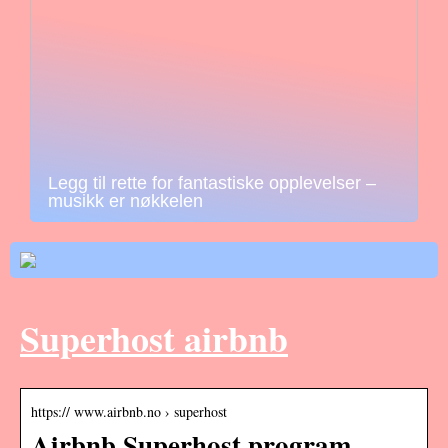
Legg til rette for fantastiske opplevelser –
musikk er nøkkelen
Superhost airbnb
https:// www.airbnb.no › superhost
Airbnb Superhost program