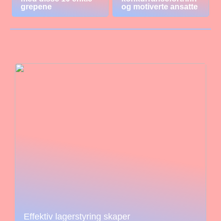
grepene
og motiverte ansatte
Effektiv lagerstyring skaper