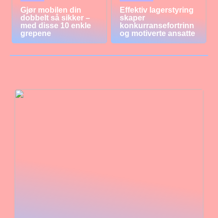
Gjør mobilen din
Effektiv lagerstyring
dobbelt så sikker –
skaper
med disse 10 enkle
konkurransefortrinn
grepene
og motiverte ansatte