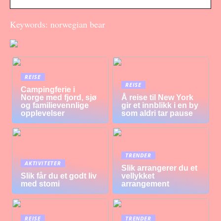
Keywords: norwegian bear
REISE
REISE
Campingferie i
Norge med fjord, sjø
Å reise til New York
og familievennlige
gir et innblikk i en by
opplevelser
som aldri tar pause
TRENDER
AKTIVITETER
Slik arrangerer du et
Slik får du et godt liv
vellykket
med stomi
arrangement
REISE
TRENDER