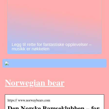
Legg til rette for fantastiske opplevelser –
musikk er nøkkelen
Norwegian bear
https:// www.norwaybears.com
Den Norske Bamseklubben – for