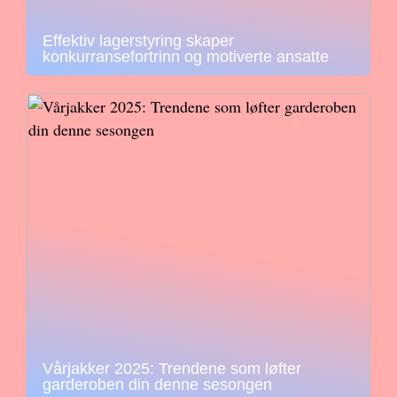
Effektiv lagerstyring skaper
konkurransefortrinn og motiverte ansatte
Vårjakker 2025: Trendene som løfter
garderoben din denne sesongen