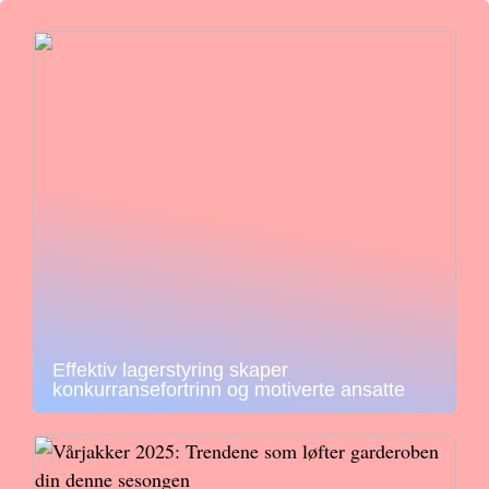
Effektiv lagerstyring skaper
konkurransefortrinn og motiverte ansatte