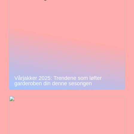
Vårjakker 2025: Trendene som løfter
garderoben din denne sesongen