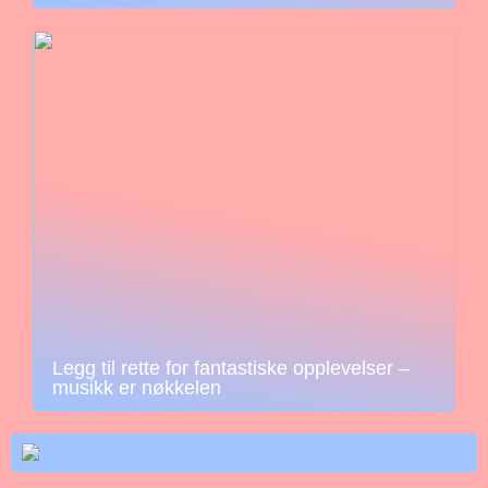
Legg til rette for fantastiske opplevelser –
musikk er nøkkelen