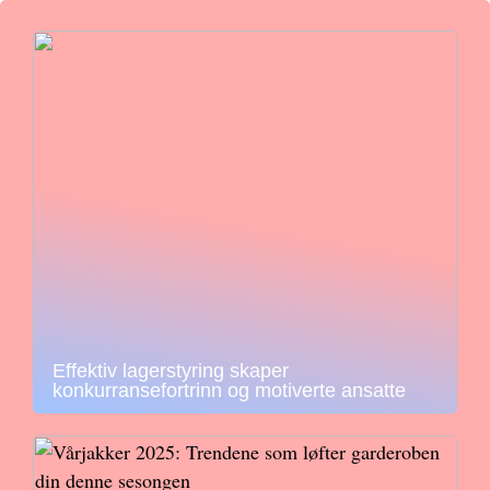
Effektiv lagerstyring skaper
konkurransefortrinn og motiverte ansatte