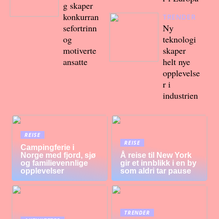
g skaper
konkurran
TRENDER
sefortrinn
Ny
og
teknologi
motiverte
skaper
ansatte
helt nye
opplevelse
r i
industrien
REISE
REISE
Campingferie i
Norge med fjord, sjø
Å reise til New York
og familievennlige
gir et innblikk i en by
opplevelser
som aldri tar pause
TRENDER