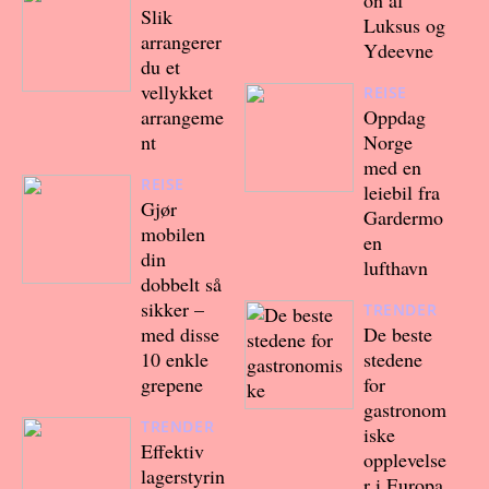
on af
Slik
Luksus og
arrangerer
Ydeevne
du et
vellykket
REISE
arrangeme
Oppdag
nt
Norge
med en
REISE
leiebil fra
Gjør
Gardermo
mobilen
en
din
lufthavn
dobbelt så
sikker –
TRENDER
med disse
De beste
10 enkle
stedene
grepene
for
gastronom
TRENDER
iske
Effektiv
opplevelse
lagerstyrin
r i Europa