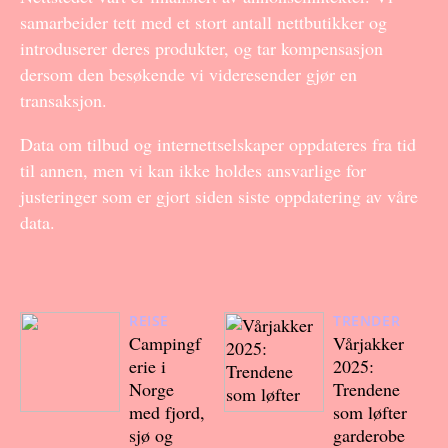
samarbeider tett med et stort antall nettbutikker og
introduserer deres produkter, og tar kompensasjon
dersom den besøkende vi videresender gjør en
transaksjon.
Data om tilbud og internettselskaper oppdateres fra tid
til annen, men vi kan ikke holdes ansvarlige for
justeringer som er gjort siden siste oppdatering av våre
data.
REISE
TRENDER
Campingf
Vårjakker
erie i
2025:
Norge
Trendene
med fjord,
som løfter
sjø og
garderobe