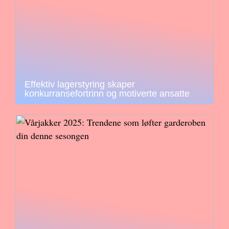
Effektiv lagerstyring skaper
konkurransefortrinn og motiverte ansatte