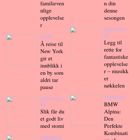
familieven
n din
nlige
denne
opplevelse
sesongen
r
AKTIVITET
ER
REISE
Legg til
Å reise til
rette for
New York
fantastiske
gir et
opplevelse
innblikk i
r – musikk
en by som
er
aldri tar
nøkkelen
pause
TRENDER
AKTIVITET
BMW
ER
Slik får du
Alpina:
et godt liv
Den
med stomi
Perfekte
Kombinati
TRENDER