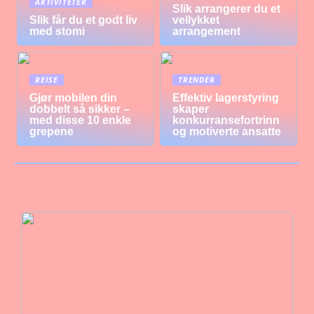
AKTIVITETER
Slik arrangerer du et
Slik får du et godt liv
vellykket
med stomi
arrangement
REISE
TRENDER
Gjør mobilen din
Effektiv lagerstyring
dobbelt så sikker –
skaper
med disse 10 enkle
konkurransefortrinn
grepene
og motiverte ansatte