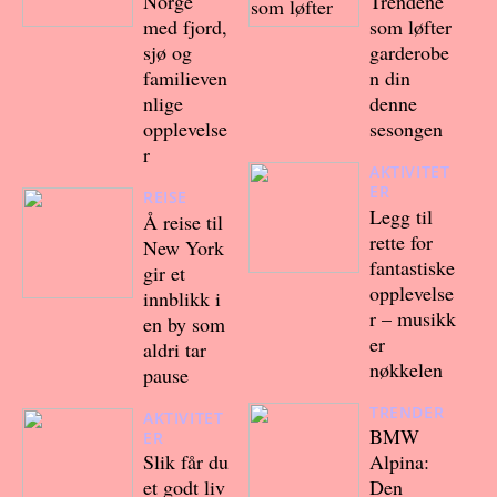
Norge
Trendene
med fjord,
som løfter
sjø og
garderobe
familieven
n din
nlige
denne
opplevelse
sesongen
r
AKTIVITET
ER
REISE
Legg til
Å reise til
rette for
New York
fantastiske
gir et
opplevelse
innblikk i
r – musikk
en by som
er
aldri tar
nøkkelen
pause
TRENDER
AKTIVITET
BMW
ER
Slik får du
Alpina:
et godt liv
Den