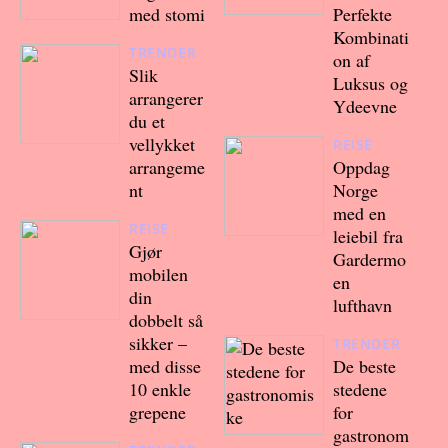
med stomi
Perfekte
Kombinati
TRENDER
on af
Slik
Luksus og
arrangerer
Ydeevne
du et
vellykket
REISE
arrangeme
Oppdag
nt
Norge
med en
REISE
leiebil fra
Gjør
Gardermo
mobilen
en
din
lufthavn
dobbelt så
sikker –
TRENDER
med disse
De beste
10 enkle
stedene
grepene
for
gastronom