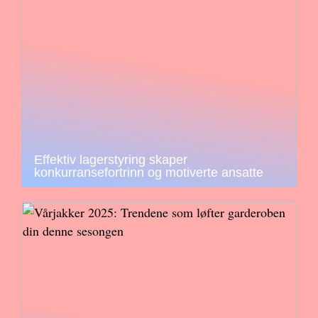
Effektiv lagerstyring skaper
konkurransefortrinn og motiverte ansatte