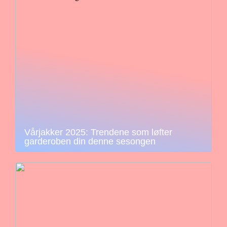
Vårjakker 2025: Trendene som løfter
garderoben din denne sesongen