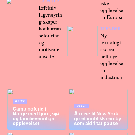
TRENDER
iske
Effektiv
opplevelse
lagerstyrin
r i Europa
g skaper
konkurran
TRENDER
sefortrinn
Ny
og
teknologi
motiverte
skaper
ansatte
helt nye
opplevelse
r i
industrien
REISE
REISE
Campingferie i
Norge med fjord, sjø
Å reise til New York
og familievennlige
gir et innblikk i en by
opplevelser
som aldri tar pause