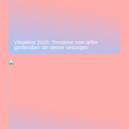
Vårjakker 2025: Trendene som løfter
garderoben din denne sesongen