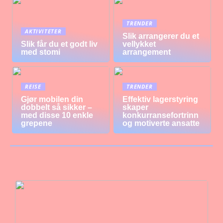
TRENDER
AKTIVITETER
Slik arrangerer du et
Slik får du et godt liv
vellykket
med stomi
arrangement
REISE
TRENDER
Gjør mobilen din
Effektiv lagerstyring
dobbelt så sikker –
skaper
med disse 10 enkle
konkurransefortrinn
grepene
og motiverte ansatte