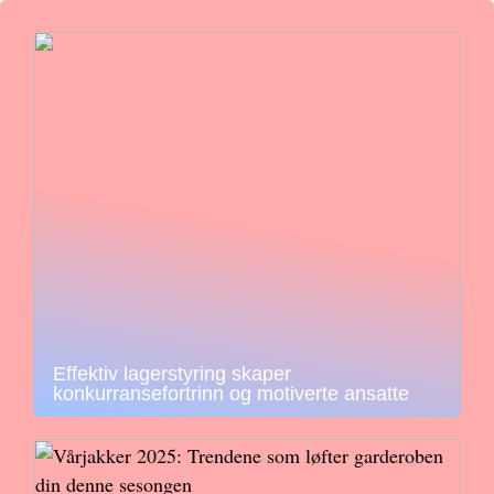
Effektiv lagerstyring skaper
konkurransefortrinn og motiverte ansatte