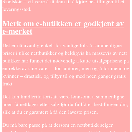
Skælskør – vil være å få dem til å kjøre bestillingen til et
leveringssted.
Merk om e-butikken er godkjent av
e-merket
Det er nå uvanlig enkelt for vanlige folk å sammenligne
priser i ulike nettbutikker og heldigvis ha massevis av nett
butikker har funnet det nødvendig å kutte utsalgsprisene på
en rekke av sine varer – for juniorer, men også for menn og
kvinner – drastisk, og tilbyr til og med noen ganger gratis
frakt.
Det kan imidlertid fortsatt være lønnsomt å sammenligne
noen få nettlager etter salg før du fullfører bestillingen din,
slik at du er garantert å få den laveste prisen.
Du må bare passe på at dersom en nettbutikk selger