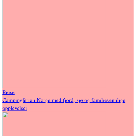
Reise
Campingferie i Norge med fjord, sjø og familievennlige
opplevelser