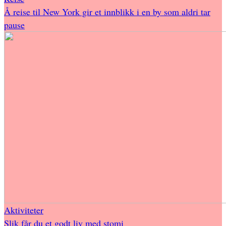
Å reise til New York gir et innblikk i en by som aldri tar
pause
Aktiviteter
Slik får du et godt liv med stomi