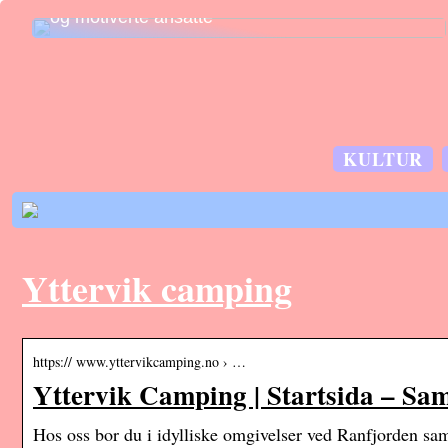
og motiverte ansatte
KULTUR
Yttervik camping
https:// www.yttervikcamping.no › …
Yttervik Camping | Startsida – Sa
Hos oss bor du i idylliske omgivelser ved Ranfjorden sam