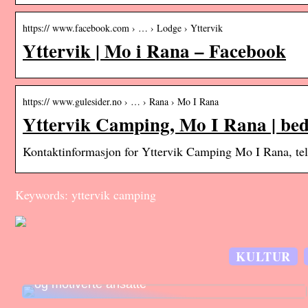
https:// www.facebook.com › … › Lodge › Yttervik
Yttervik | Mo i Rana – Facebook
https:// www.gulesider.no › … › Rana › Mo I Rana
Yttervik Camping, Mo I Rana | bedri
Kontaktinformasjon for Yttervik Camping Mo I Rana, tel
Keywords: yttervik camping
KULTUR
Effektiv lagerstyring skaper konkurransefortrinn
og motiverte ansatte