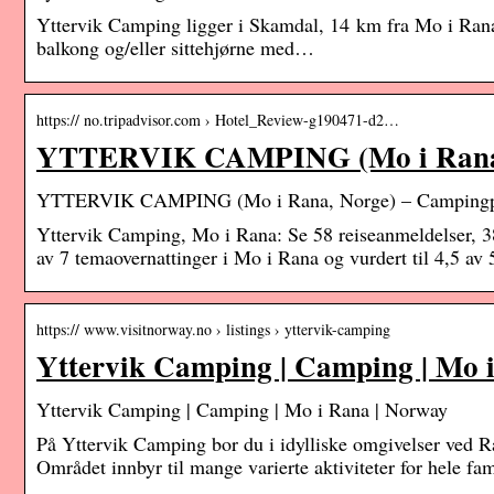
Yttervik Camping ligger i Skamdal, 14 km fra Mo i Rana
balkong og/eller sittehjørne med…
https:// no.tripadvisor.com › Hotel_Review-g190471-d2…
YTTERVIK CAMPING (Mo i Rana, 
YTTERVIK CAMPING (Mo i Rana, Norge) – Campingplass
Yttervik Camping, Mo i Rana: Se 58 reiseanmeldelser, 38
av 7 temaovernattinger i Mo i Rana og vurdert til 4,5 av 
https:// www.visitnorway.no › listings › yttervik-camping
Yttervik Camping | Camping | Mo 
Yttervik Camping | Camping | Mo i Rana | Norway
På Yttervik Camping bor du i idylliske omgivelser ved R
Området innbyr til mange varierte aktiviteter for hele fam