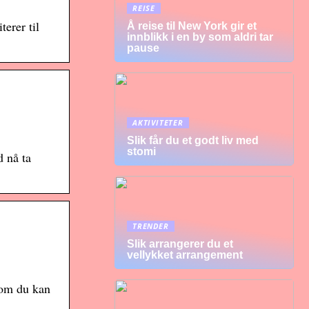
REISE
erer til
Å reise til New York gir et
innblikk i en by som aldri tar
pause
AKTIVITETER
Slik får du et godt liv med
stomi
d nå ta
TRENDER
Slik arrangerer du et
vellykket arrangement
som du kan