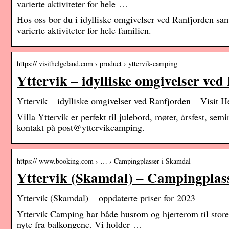
varierte aktiviteter for hele …
Hos oss bor du i idylliske omgivelser ved Ranfjorden sam
varierte aktiviteter for hele familien.
https:// visithelgeland.com › product › yttervik-camping
Yttervik – idylliske omgivelser ve
Yttervik – idylliske omgivelser ved Ranfjorden – Visit H
Villa Yttervik er perfekt til julebord, møter, årsfest, se
kontakt på post@yttervikcamping.
https:// www.booking.com › … › Campingplasser i Skamdal
Yttervik (Skamdal) – Campingplas
Yttervik (Skamdal) – oppdaterte priser for 2023
Yttervik Camping har både husrom og hjerterom til store 
nyte fra balkongene. Vi holder …