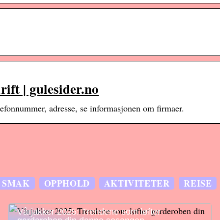
ft | gulesider.no
efonnummer, adresse, se informasjonen om firmaer.
SMAK
OPPHOLD
AKTIVITETER
REISE
Vårjakker 2025: Trendene som løfter