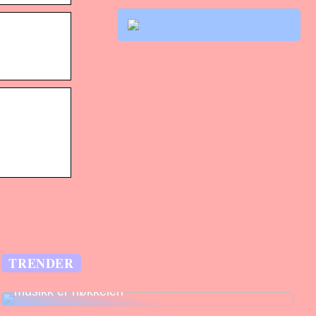
TRENDER
Legg til rette for fantastiske opplevelser –
musikk er nøkkelen