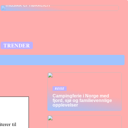
musikk er nøkkelen
TRENDER
REISE
Campingferie i Norge med
fjord, sjø og familievennlige
opplevelser
erer til