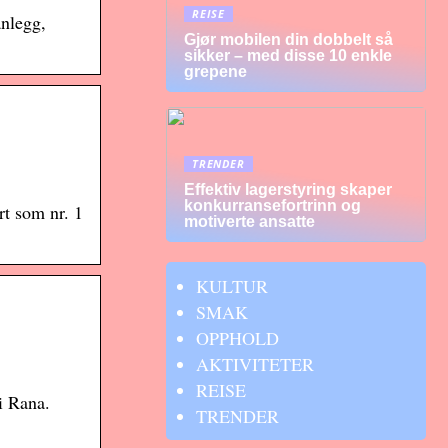
REISE
anlegg,
Gjør mobilen din dobbelt så
sikker – med disse 10 enkle
grepene
TRENDER
Effektiv lagerstyring skaper
konkurransefortrinn og
rt som nr. 1
motiverte ansatte
KULTUR
SMAK
OPPHOLD
AKTIVITETER
REISE
i Rana.
TRENDER