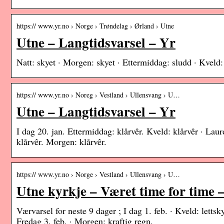
https:// www.yr.no › Norge › Trøndelag › Ørland › Utne
Utne – Langtidsvarsel – Yr
Natt: skyet · Morgen: skyet · Ettermiddag: sludd · Kveld:
https:// www.yr.no › Noreg › Vestland › Ullensvang › U…
Utne – Langtidsvarsel – Yr
I dag 20. jan. Ettermiddag: klårvêr. Kveld: klårvêr · Laur
klårvêr. Morgen: klårvêr.
https:// www.yr.no › Norge › Vestland › Ullensvang › U…
Utne kyrkje – Været time for time 
Værvarsel for neste 9 dager ; I dag 1. feb. · Kveld: lettsky
Fredag 3. feb. · Morgen: kraftig regn.