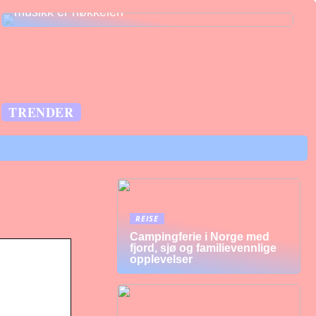
musikk er nøkkelen
TRENDER
REISE
Campingferie i Norge med
fjord, sjø og familievennlige
opplevelser