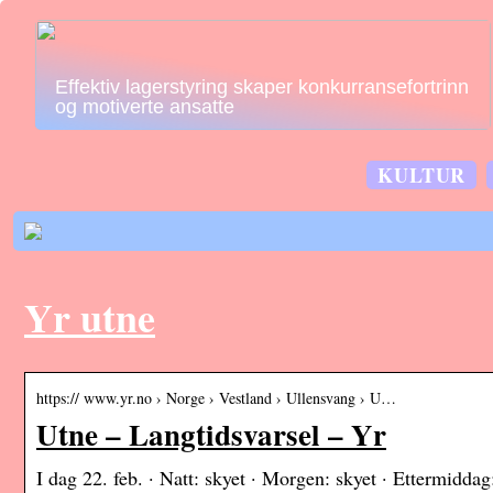
Effektiv lagerstyring skaper konkurransefortrinn
og motiverte ansatte
KULTUR
Yr utne
https:// www.yr.no › Norge › Vestland › Ullensvang › U…
Utne – Langtidsvarsel – Yr
I dag 22. feb. · Natt: skyet · Morgen: skyet · Ettermiddag