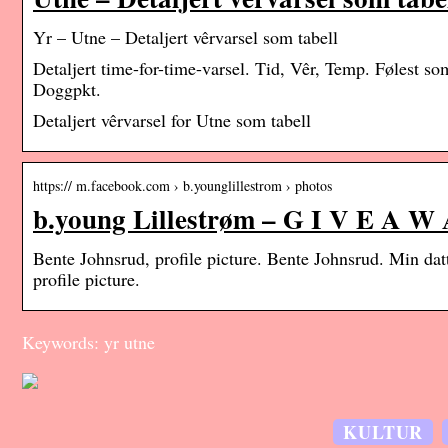
Yr – Utne – Detaljert vêrvarsel som tabell
Detaljert time-for-time-varsel. Tid, Vêr, Temp. Følest
Doggpkt.
Detaljert vêrvarsel for Utne som tabell
https:// m.facebook.com › b.younglillestrom › photos
b.young Lillestrøm – G I V E A W A
Bente Johnsrud, profile picture. Bente Johnsrud. Min datt
profile picture.
Keywords: yr utne
KULTUR