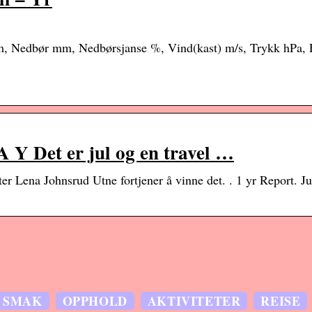
 som, Nedbør mm, Nedbørsjanse %, Vind(kast) m/s, Trykk hPa,
 Y Det er jul og en travel …
er Lena Johnsrud Utne fortjener å vinne det. . 1 yr Report. J
SMAK
OPPHOLD
AKTIVITETER
REISE