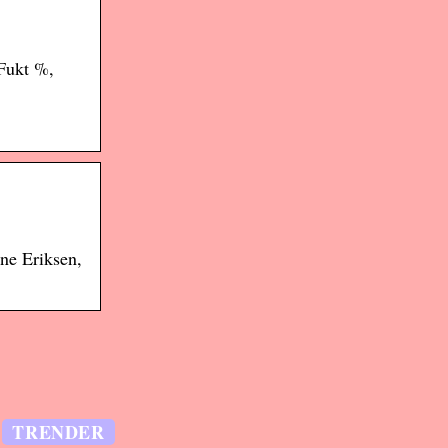
 Fukt %,
une Eriksen,
TRENDER