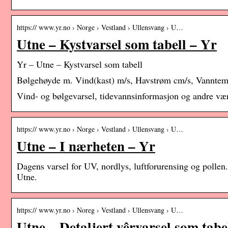
https:// www.yr.no › Norge › Vestland › Ullensvang › U…
Utne – Kystvarsel som tabell – Yr
Yr – Utne – Kystvarsel som tabell
Bølgehøyde m. Vind(kast) m/s, Havstrøm cm/s, Vannte
Vind- og bølgevarsel, tidevannsinformasjon og andre vær
https:// www.yr.no › Norge › Vestland › Ullensvang › U…
Utne – I nærheten – Yr
Dagens varsel for UV, nordlys, luftforurensing og pollen
Utne.
https:// www.yr.no › Noreg › Vestland › Ullensvang › U…
Utne – Detaljert vêrvarsel som tabe