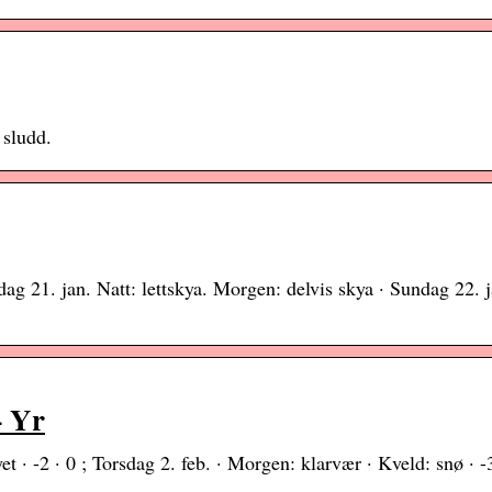
 sludd.
dag 21. jan. Natt: lettskya. Morgen: delvis skya · Sundag 22. j
– Yr
et · -2 · 0 ; Torsdag 2. feb. · Morgen: klarvær · Kveld: snø · -3