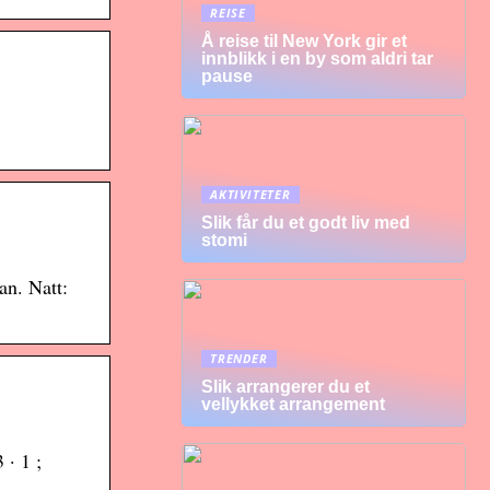
REISE
Å reise til New York gir et
innblikk i en by som aldri tar
pause
AKTIVITETER
Slik får du et godt liv med
stomi
an. Natt:
TRENDER
Slik arrangerer du et
vellykket arrangement
 · 1 ;