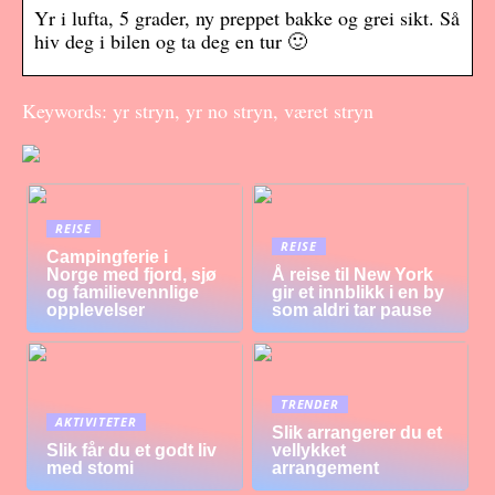
Yr i lufta, 5 grader, ny preppet bakke og grei sikt. Så
hiv deg i bilen og ta deg en tur 🙂
Keywords: yr stryn, yr no stryn, været stryn
REISE
REISE
Campingferie i
Norge med fjord, sjø
Å reise til New York
og familievennlige
gir et innblikk i en by
opplevelser
som aldri tar pause
TRENDER
AKTIVITETER
Slik arrangerer du et
Slik får du et godt liv
vellykket
med stomi
arrangement