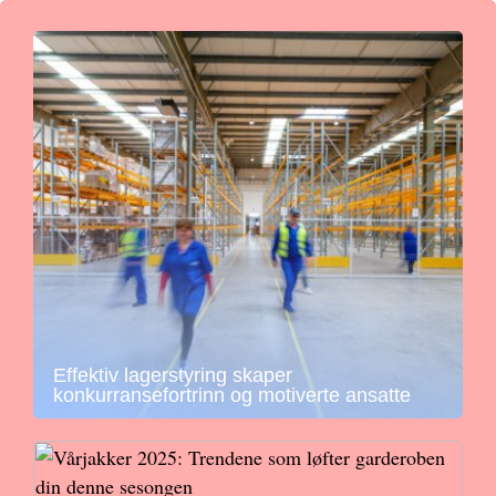
Effektiv lagerstyring skaper
konkurransefortrinn og motiverte ansatte