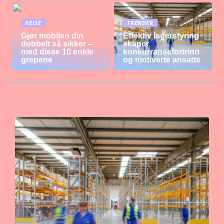
REISE
TRENDER
Gjør mobilen din
Effektiv lagerstyring
dobbelt så sikker –
skaper
med disse 10 enkle
konkurransefortrinn
grepene
og motiverte ansatte