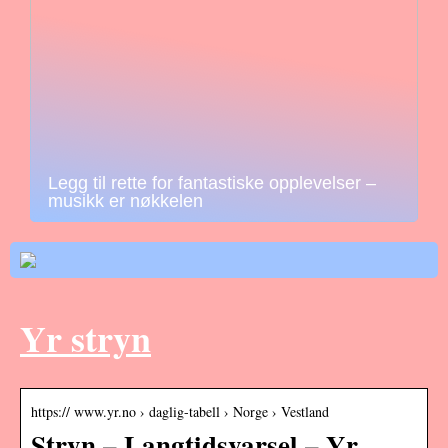
Legg til rette for fantastiske opplevelser –
musikk er nøkkelen
Yr stryn
https:// www.yr.no › daglig-tabell › Norge › Vestland
Stryn – Langtidsvarsel – Yr