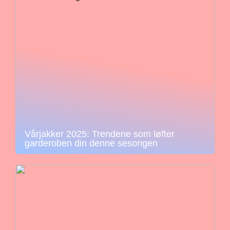
Vårjakker 2025: Trendene som løfter
garderoben din denne sesongen