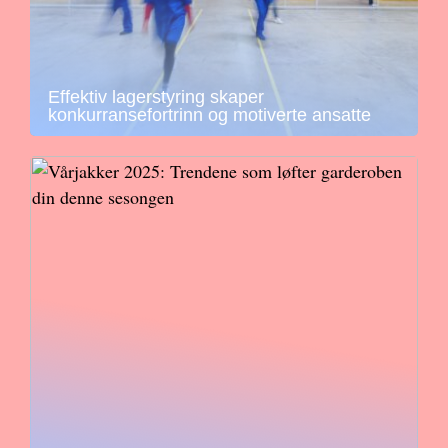
Effektiv lagerstyring skaper
konkurransefortrinn og motiverte ansatte