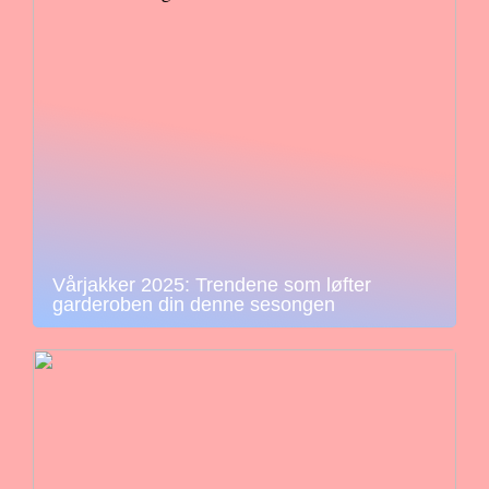
Vårjakker 2025: Trendene som løfter
garderoben din denne sesongen