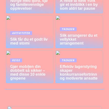
Norge med fjord, sjø
Å reise til New York
og familievennlige
gir et innblikk i en by
opplevelser
som aldri tar pause
TRENDER
AKTIVITETER
Slik arrangerer du et
Slik får du et godt liv
vellykket
med stomi
arrangement
REISE
TRENDER
Gjør mobilen din
Effektiv lagerstyring
dobbelt så sikker –
skaper
med disse 10 enkle
konkurransefortrinn
grepene
og motiverte ansatte