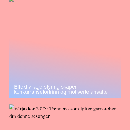
Effektiv lagerstyring skaper
konkurransefortrinn og motiverte ansatte