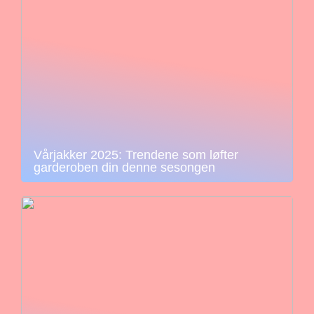
Vårjakker 2025: Trendene som løfter
garderoben din denne sesongen