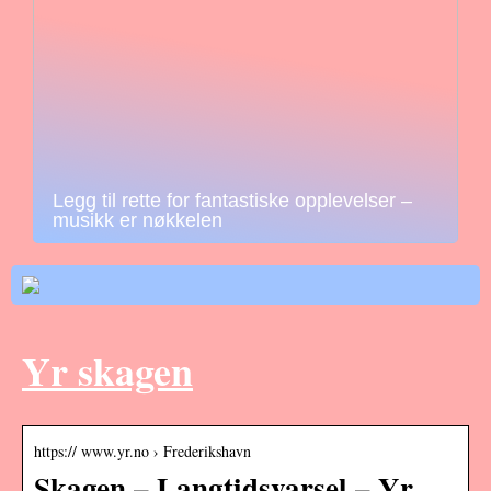
Legg til rette for fantastiske opplevelser –
musikk er nøkkelen
Yr skagen
https:// www.yr.no › Frederikshavn
Skagen – Langtidsvarsel – Yr