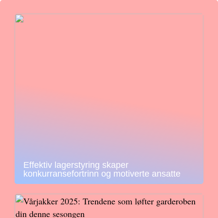
Effektiv lagerstyring skaper
konkurransefortrinn og motiverte ansatte