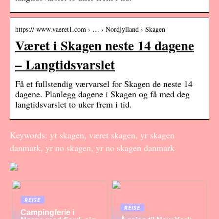
https:// www.vaeret1.com › … › Nordjylland › Skagen
Været i Skagen neste 14 dagene
– Langtidsvarslet
Få et fullstendig værvarsel for Skagen de neste 14
dagene. Planlegg dagene i Skagen og få med deg
langtidsvarslet to uker frem i tid.
Keywords: yr skagen, været skagen, yr skagen
danmark, yr no skagen, yr no skagen danmark
REISE
REISE
Campingferie i