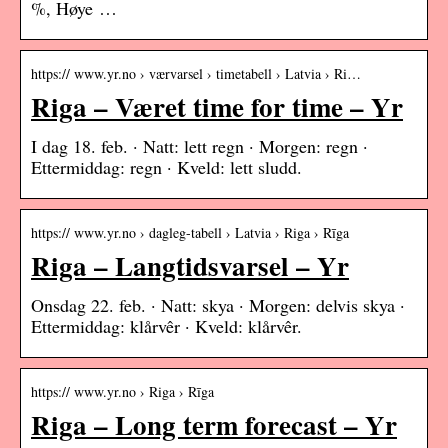
%, Høye …
https:// www.yr.no › værvarsel › timetabell › Latvia › Ri…
Riga – Været time for time – Yr
I dag 18. feb. · Natt: lett regn · Morgen: regn ·
Ettermiddag: regn · Kveld: lett sludd.
https:// www.yr.no › dagleg-tabell › Latvia › Riga › Rīga
Riga – Langtidsvarsel – Yr
Onsdag 22. feb. · Natt: skya · Morgen: delvis skya ·
Ettermiddag: klårvêr · Kveld: klårvêr.
https:// www.yr.no › Riga › Rīga
Riga – Long term forecast – Yr