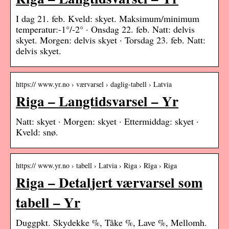
I dag 21. feb. Kveld: skyet. Maksimum/minimum
temperatur:-1°/-2° · Onsdag 22. feb. Natt: delvis
skyet. Morgen: delvis skyet · Torsdag 23. feb. Natt:
delvis skyet.
https:// www.yr.no › værvarsel › daglig-tabell › Latvia
Riga – Langtidsvarsel – Yr
Natt: skyet · Morgen: skyet · Ettermiddag: skyet ·
Kveld: snø.
https:// www.yr.no › tabell › Latvia › Riga › Rīga › Riga
Riga – Detaljert værvarsel som
tabell – Yr
Duggpkt. Skydekke %, Tåke %, Lave %, Mellomh.