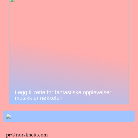
Legg til rette for fantastiske opplevelser –
musikk er nøkkelen
pr@norsknett.com