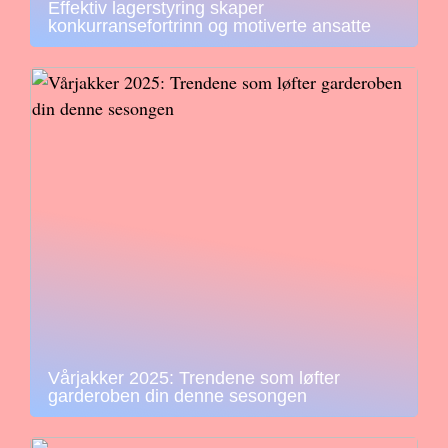
Effektiv lagerstyring skaper
konkurransefortrinn og motiverte ansatte
Vårjakker 2025: Trendene som løfter
garderoben din denne sesongen