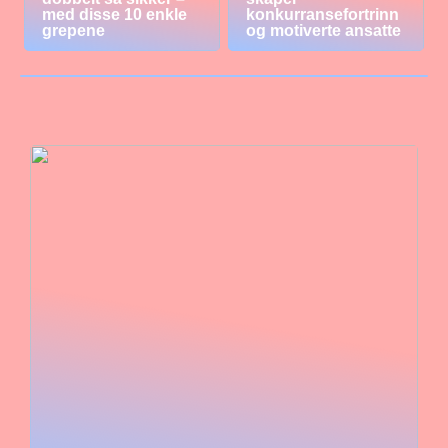
med disse 10 enkle
konkurransefortrinn
grepene
og motiverte ansatte