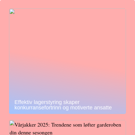
Effektiv lagerstyring skaper
konkurransefortrinn og motiverte ansatte