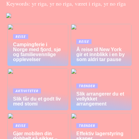
Keywords: yr riga, yr no riga, været i riga, yr no rīga
REISE
REISE
Campingferie i
Norge med fjord, sjø
Å reise til New York
og familievennlige
gir et innblikk i en by
opplevelser
som aldri tar pause
TRENDER
AKTIVITETER
Slik arrangerer du et
Slik får du et godt liv
vellykket
med stomi
arrangement
REISE
TRENDER
Gjør mobilen din
Effektiv lagerstyring
dobbelt så sikker –
skaper