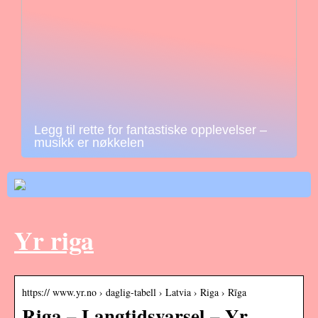
Legg til rette for fantastiske opplevelser –
musikk er nøkkelen
Yr riga
https:// www.yr.no › daglig-tabell › Latvia › Riga › Rīga
Riga – Langtidsvarsel – Yr