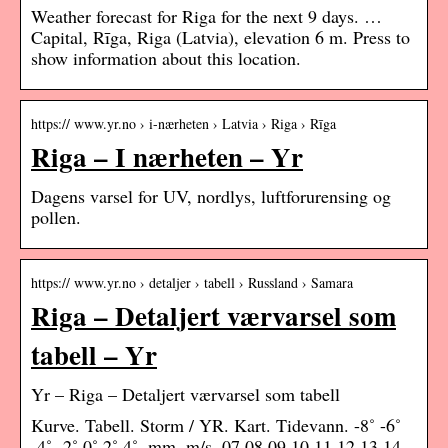
Weather forecast for Riga for the next 9 days. …
Capital, Rīga, Riga (Latvia), elevation 6 m. Press to
show information about this location.
https:// www.yr.no › i-nærheten › Latvia › Riga › Rīga
Riga – I nærheten – Yr
Dagens varsel for UV, nordlys, luftforurensing og
pollen.
https:// www.yr.no › detaljer › tabell › Russland › Samara
Riga – Detaljert værvarsel som
tabell – Yr
Yr – Riga – Detaljert værvarsel som tabell
Kurve. Tabell. Storm / YR. Kart. Tidevann. -8˚ -6˚
-4˚ -2˚ 0˚ 2˚ 4˚. mm. m/s. 07 08 09 10 11 12 13 14