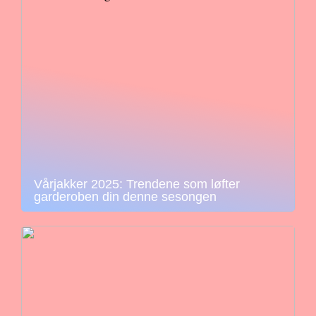
Vårjakker 2025: Trendene som løfter
garderoben din denne sesongen