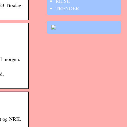
REISE
23 Tirsdag
TRENDER
 I morgen.
d,
utt og NRK.