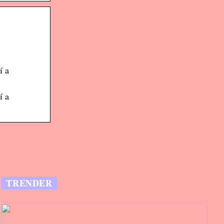
í a
í a
TRENDER