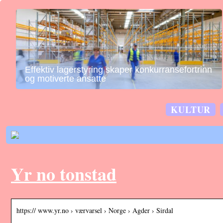
Effektiv lagerstyring skaper konkurransefortrinn
og motiverte ansatte
KULTUR
Yr no tonstad
https:// www.yr.no › værvarsel › Norge › Agder › Sirdal