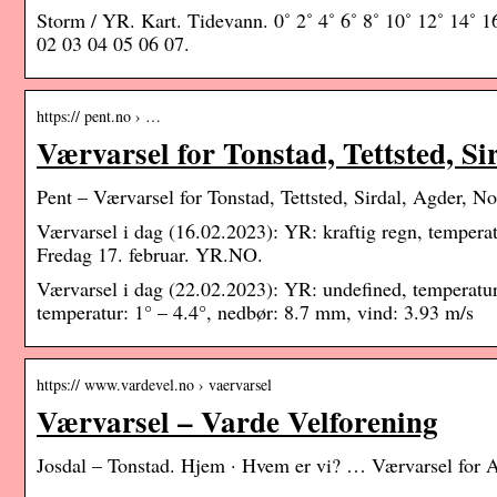
Storm / YR. Kart. Tidevann. 0˚ 2˚ 4˚ 6˚ 8˚ 10˚ 12˚ 14˚ 
02 03 04 05 06 07.
https:// pent.no › …
Værvarsel for Tonstad, Tettsted, Si
Pent – Værvarsel for Tonstad, Tettsted, Sirdal, Agder, N
Værvarsel i dag (16.02.2023): YR: kraftig regn, tempera
Fredag 17. februar. YR.NO.
Værvarsel i dag (22.02.2023): YR: undefined, temperatur
temperatur: 1° – 4.4°, nedbør: 8.7 mm, vind: 3.93 m/s
https:// www.vardevel.no › vaervarsel
Værvarsel – Varde Velforening
Josdal – Tonstad. Hjem · Hvem er vi? … Værvarsel for Atl