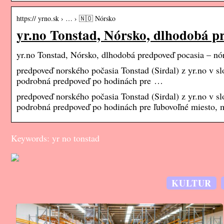
https:// yrno.sk › … › 🇳🇴 Nórsko
yr.no Tonstad, Nórsko, dlhodobá p
yr.no Tonstad, Nórsko, dlhodobá predpoveď pocasia – nó
predpoveď norského počasia Tonstad (Sirdal) z yr.no v sl
podrobná predpoveď po hodinách pre …
predpoveď norského počasia Tonstad (Sirdal) z yr.no v sl
podrobná predpoveď po hodinách pre ľubovoľné miesto, 
Keywords: yr no tonstad
KULTUR