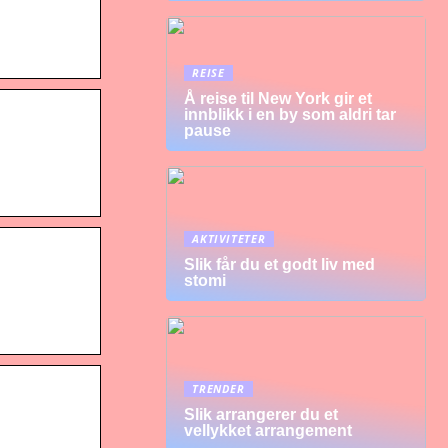
REISE
Å reise til New York gir et
innblikk i en by som aldri tar
pause
AKTIVITETER
Slik får du et godt liv med
stomi
TRENDER
Slik arrangerer du et
vellykket arrangement