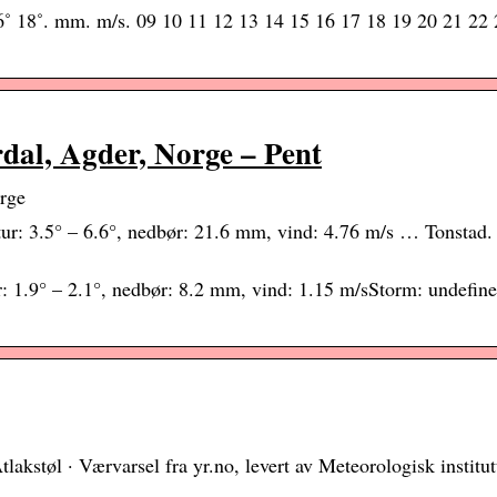
16˚ 18˚. mm. m/s. 09 10 11 12 13 14 15 16 17 18 19 20 21 22 
rdal, Agder, Norge – Pent
orge
tur: 3.5° – 6.6°, nedbør: 21.6 mm, vind: 4.76 m/s … Tonstad.
: 1.9° – 2.1°, nedbør: 8.2 mm, vind: 1.15 m/sStorm: undefine
akstøl · Værvarsel fra yr.no, levert av Meteorologisk instit