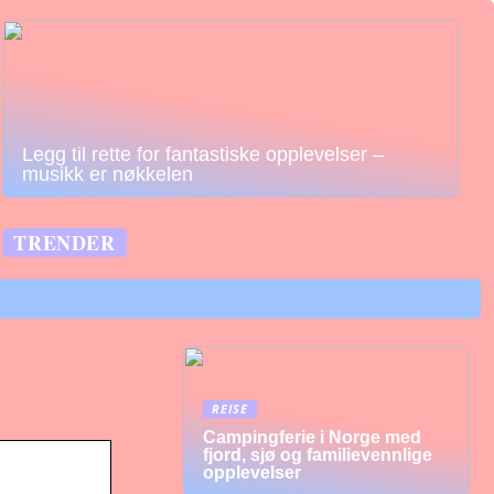
Legg til rette for fantastiske opplevelser –
musikk er nøkkelen
TRENDER
REISE
Campingferie i Norge med
fjord, sjø og familievennlige
opplevelser