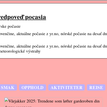
redpoveď pocasia
rske počasie
ovenčine, aktuálne počasie z yr.no, nórské počasie na desať dn
ovenčine, aktuálne počasie z yr.no, nórské počasie na desať dn
meteorologické výstrahy
SMAK
OPPHOLD
AKTIVITETER
REISE