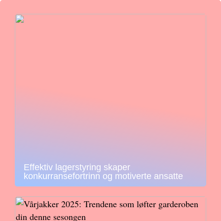
Effektiv lagerstyring skaper
konkurransefortrinn og motiverte ansatte