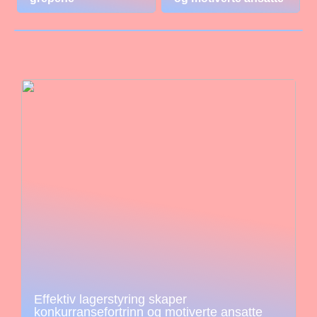
Effektiv lagerstyring skaper
konkurransefortrinn og motiverte ansatte