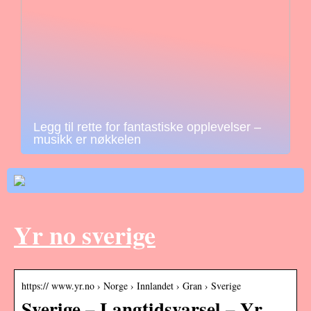
Legg til rette for fantastiske opplevelser –
musikk er nøkkelen
Yr no sverige
https:// www.yr.no › Norge › Innlandet › Gran › Sverige
Sverige – Langtidsvarsel – Yr