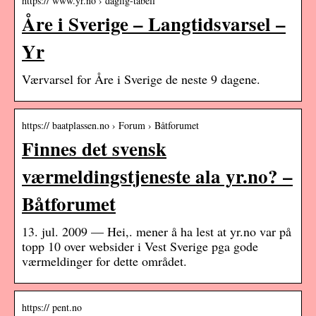
https:// www.yr.no › daglig-tabell
Åre i Sverige – Langtidsvarsel –
Yr
Værvarsel for Åre i Sverige de neste 9 dagene.
https:// baatplassen.no › Forum › Båtforumet
Finnes det svensk
værmeldingstjeneste ala yr.no? –
Båtforumet
13. jul. 2009 — Hei,. mener å ha lest at yr.no var på
topp 10 over websider i Vest Sverige pga gode
værmeldinger for dette området.
https:// pent.no