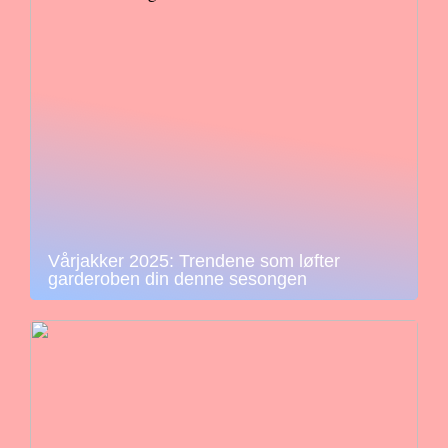
Vårjakker 2025: Trendene som løfter
garderoben din denne sesongen