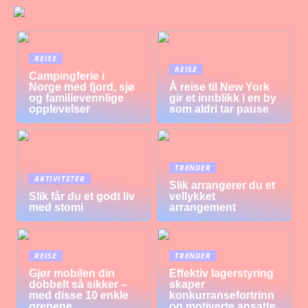
REISE
REISE
Campingferie i
Norge med fjord, sjø
Å reise til New York
og familievennlige
gir et innblikk i en by
opplevelser
som aldri tar pause
TRENDER
AKTIVITETER
Slik arrangerer du et
Slik får du et godt liv
vellykket
med stomi
arrangement
REISE
TRENDER
Gjør mobilen din
Effektiv lagerstyring
dobbelt så sikker –
skaper
med disse 10 enkle
konkurransefortrinn
grepene
og motiverte ansatte