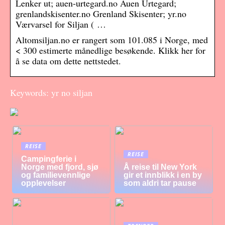
Lenker ut; auen-urtegard.no Auen Urtegard;
grenlandskisenter.no Grenland Skisenter; yr.no
Værvarsel for Siljan ( …
Altomsiljan.no er rangert som 101.085 i Norge, med
< 300 estimerte månedlige besøkende. Klikk her for
å se data om dette nettstedet.
Keywords: yr no siljan
REISE
REISE
Campingferie i
Norge med fjord, sjø
Å reise til New York
og familievennlige
gir et innblikk i en by
opplevelser
som aldri tar pause