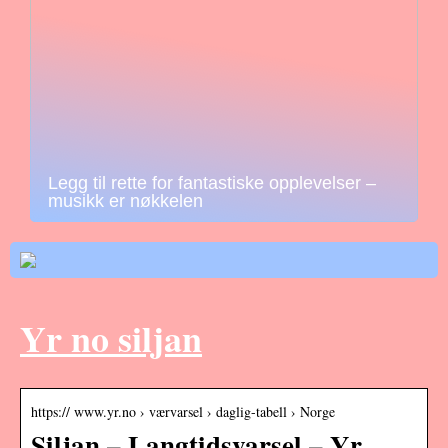
Legg til rette for fantastiske opplevelser –
musikk er nøkkelen
Yr no siljan
https:// www.yr.no › værvarsel › daglig-tabell › Norge
Siljan – Langtidsvarsel – Yr