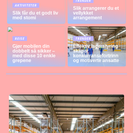
TRENDER
AKTIVITETER
Slik arrangerer du et
Slik får du et godt liv
vellykket
med stomi
arrangement
REISE
TRENDER
Gjør mobilen din
Effektiv lagerstyring
dobbelt så sikker –
skaper
med disse 10 enkle
konkurransefortrinn
grepene
og motiverte ansatte