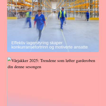
Effektiv lagerstyring skaper
konkurransefortrinn og motiverte ansatte