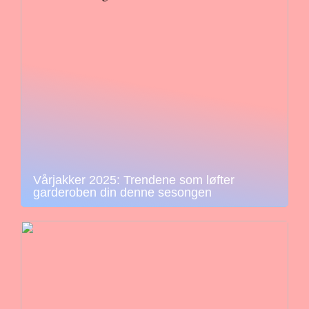
Vårjakker 2025: Trendene som løfter
garderoben din denne sesongen