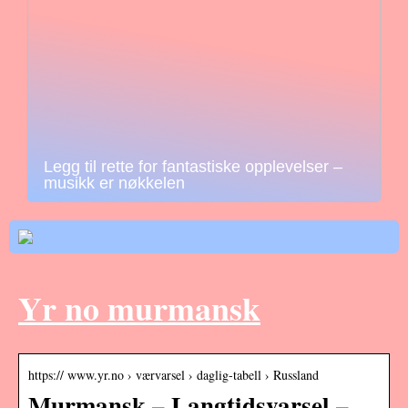
Legg til rette for fantastiske opplevelser –
musikk er nøkkelen
Yr no murmansk
https:// www.yr.no › værvarsel › daglig-tabell › Russland
Murmansk – Langtidsvarsel –