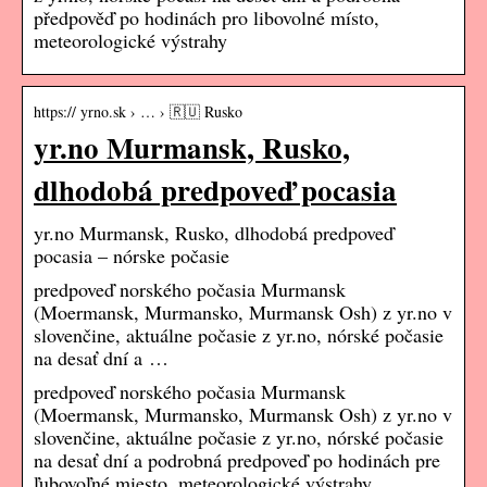
předpověď po hodinách pro libovolné místo,
meteorologické výstrahy
https:// yrno.sk › … › 🇷🇺 Rusko
yr.no Murmansk, Rusko,
dlhodobá predpoveď pocasia
yr.no Murmansk, Rusko, dlhodobá predpoveď
pocasia – nórske počasie
predpoveď norského počasia Murmansk
(Moermansk, Murmansko, Murmansk Osh) z yr.no v
slovenčine, aktuálne počasie z yr.no, nórské počasie
na desať dní a …
predpoveď norského počasia Murmansk
(Moermansk, Murmansko, Murmansk Osh) z yr.no v
slovenčine, aktuálne počasie z yr.no, nórské počasie
na desať dní a podrobná predpoveď po hodinách pre
ľubovoľné miesto, meteorologické výstrahy