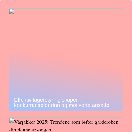
Effektiv lagerstyring skaper
konkurransefortrinn og motiverte ansatte