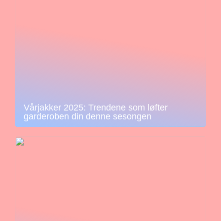
Vårjakker 2025: Trendene som løfter
garderoben din denne sesongen