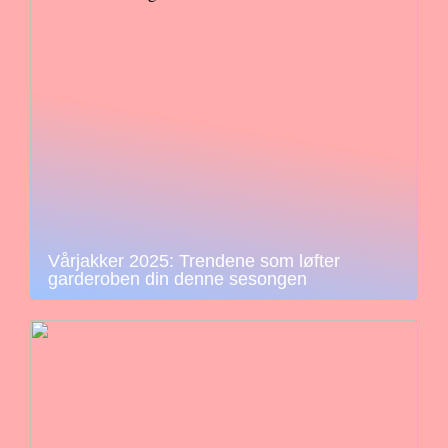
Vårjakker 2025: Trendene som løfter
garderoben din denne sesongen