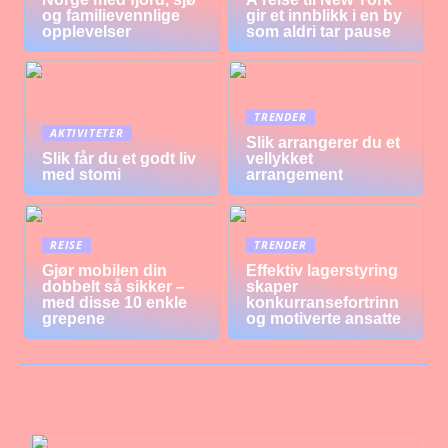
og familievennlige
gir et innblikk i en by
opplevelser
som aldri tar pause
TRENDER
AKTIVITETER
Slik arrangerer du et
Slik får du et godt liv
vellykket
med stomi
arrangement
REISE
TRENDER
Gjør mobilen din
Effektiv lagerstyring
dobbelt så sikker –
skaper
med disse 10 enkle
konkurransefortrinn
grepene
og motiverte ansatte