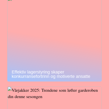
Effektiv lagerstyring skaper
konkurransefortrinn og motiverte ansatte