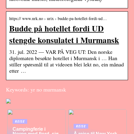
https:// www.nrk.no › urix › budde-pa-hotellet-fordi-ud…
Budde på hotellet fordi UD
stengde konsulatet i Murmansk
31. jul. 2022 — VAR PÅ VEG UT: Den norske
diplomaten besøkte hotellet i Murmansk i … Han
stiller spørsmål til at videoen blei lekt no, ein månad
etter …
Keywords: yr no murmansk
REISE
REISE
Campingferie i
Norge med fjord, sjø
Å reise til New York