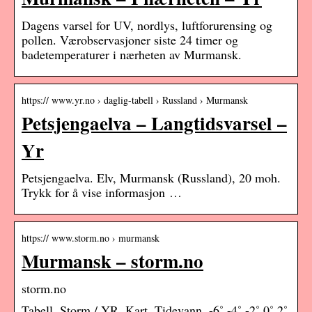
Dagens varsel for UV, nordlys, luftforurensing og
pollen. Værobservasjoner siste 24 timer og
badetemperaturer i nærheten av Murmansk.
https:// www.yr.no › daglig-tabell › Russland › Murmansk
Petsjengaelva – Langtidsvarsel –
Yr
Petsjengaelva. Elv, Murmansk (Russland), 20 moh.
Trykk for å vise informasjon …
https:// www.storm.no › murmansk
Murmansk – storm.no
storm.no
Tabell. Storm / YR. Kart. Tidevann. -6˚ -4˚ -2˚ 0˚ 2˚