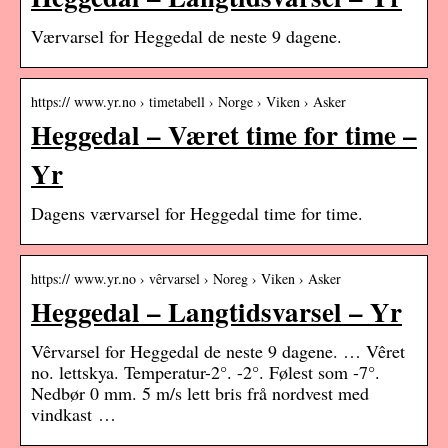
Værvarsel for Heggedal de neste 9 dagene.
https:// www.yr.no › timetabell › Norge › Viken › Asker
Heggedal – Været time for time –
Yr
Dagens værvarsel for Heggedal time for time.
https:// www.yr.no › vêrvarsel › Noreg › Viken › Asker
Heggedal – Langtidsvarsel – Yr
Vêrvarsel for Heggedal de neste 9 dagene. … Vêret
no. lettskya. Temperatur-2°. -2°. Følest som -7°.
Nedbør 0 mm. 5 m/s lett bris frå nordvest med
vindkast …