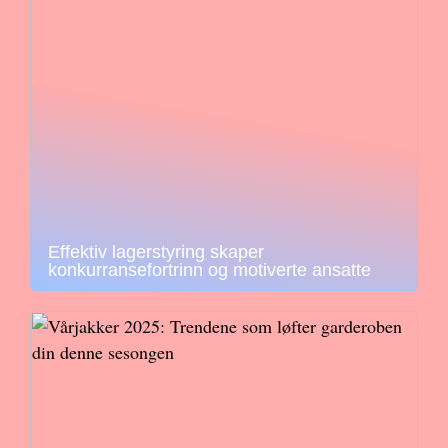
Effektiv lagerstyring skaper
konkurransefortrinn og motiverte ansatte