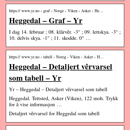
https:// www.yr.no › graf › Norge › Viken › Asker › He…
Heggedal – Graf – Yr
I dag 14. februar ; 08. klårvêr. -3° ; 09. lettskya. -3° ;
10. delvis skya. -1° ; 11. skodde. 0° …
https:// www.yr.no › tabell › Noreg › Viken › Asker › H…
Heggedal – Detaljert vêrvarsel
som tabell – Yr
Yr – Heggedal – Detaljert vêrvarsel som tabell
Heggedal. Tettsted, Asker (Viken), 122 moh. Trykk
for å vise informasjon …
Detaljert vêrvarsel for Heggedal som tabell