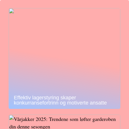
Effektiv lagerstyring skaper
konkurransefortrinn og motiverte ansatte