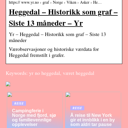
https:// www.yr.no › graf › Norge › Viken › Asker › He…
Heggedal – Historikk som graf –
Siste 13 måneder – Yr
Yr – Heggedal – Historikk som graf – Siste 13
måneder
Værobservasjoner og historiske værdata for
Heggedal fremstilt i grafer.
Keywords: yr no heggedal, været heggedal
REISE
REISE
Campingferie i
Norge med fjord, sjø
Å reise til New York
og familievennlige
gir et innblikk i en by
opplevelser
som aldri tar pause