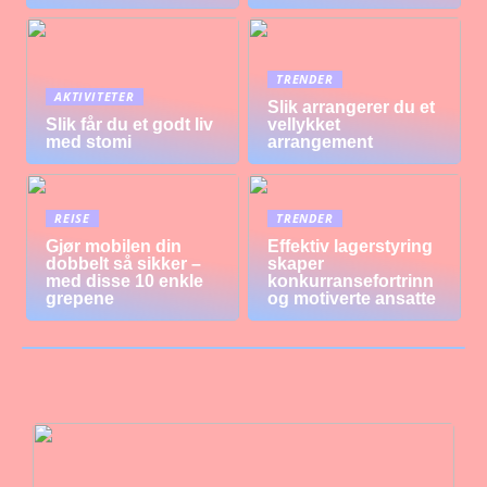
TRENDER
AKTIVITETER
Slik arrangerer du et
Slik får du et godt liv
vellykket
med stomi
arrangement
REISE
TRENDER
Gjør mobilen din
Effektiv lagerstyring
dobbelt så sikker –
skaper
med disse 10 enkle
konkurransefortrinn
grepene
og motiverte ansatte