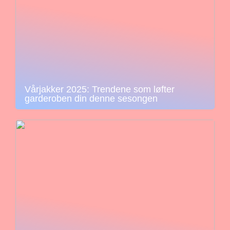
Vårjakker 2025: Trendene som løfter
garderoben din denne sesongen