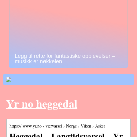
Legg til rette for fantastiske opplevelser –
musikk er nøkkelen
Yr no heggedal
https:// www.yr.no › værvarsel › Norge › Viken › Asker
Heggedal – Langtidsvarsel – Yr