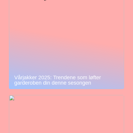
Vårjakker 2025: Trendene som løfter
garderoben din denne sesongen