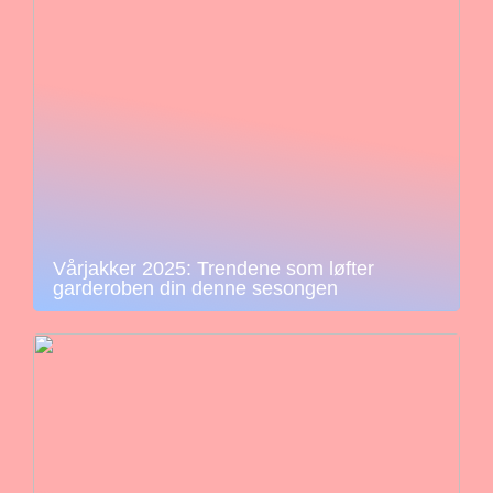
Vårjakker 2025: Trendene som løfter
garderoben din denne sesongen