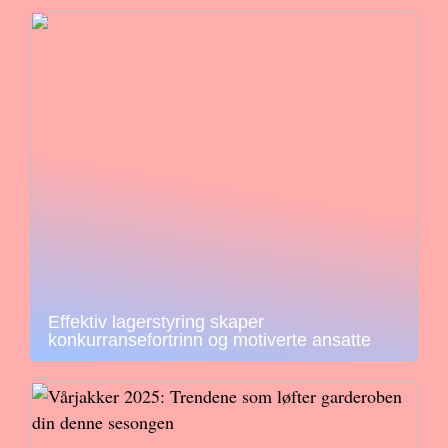
Effektiv lagerstyring skaper
konkurransefortrinn og motiverte ansatte