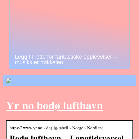
Legg til rette for fantastiske opplevelser –
musikk er nøkkelen
Yr no bodø lufthavn
https:// www.yr.no › daglig-tabell › Norge › Nordland
Bodø lufthavn – Langtidsvarsel