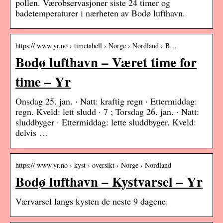
pollen. Værobservasjoner siste 24 timer og
badetemperaturer i nærheten av Bodø lufthavn.
https:// www.yr.no › timetabell › Norge › Nordland › B…
Bodø lufthavn – Været time for
time – Yr
Onsdag 25. jan. · Natt: kraftig regn · Ettermiddag:
regn. Kveld: lett sludd · 7 ; Torsdag 26. jan. · Natt:
sluddbyger · Ettermiddag: lette sluddbyger. Kveld:
delvis …
https:// www.yr.no › kyst › oversikt › Norge › Nordland
Bodø lufthavn – Kystvarsel – Yr
Værvarsel langs kysten de neste 9 dagene.