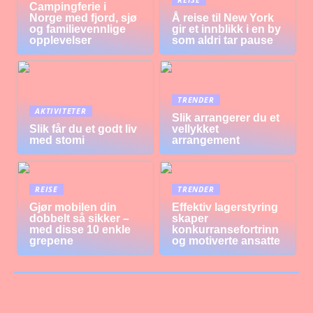
Campingferie i
Norge med fjord, sjø
Å reise til New York
og familievennlige
gir et innblikk i en by
opplevelser
som aldri tar pause
TRENDER
AKTIVITETER
Slik arrangerer du et
Slik får du et godt liv
vellykket
med stomi
arrangement
REISE
TRENDER
Gjør mobilen din
Effektiv lagerstyring
dobbelt så sikker –
skaper
med disse 10 enkle
konkurransefortrinn
grepene
og motiverte ansatte