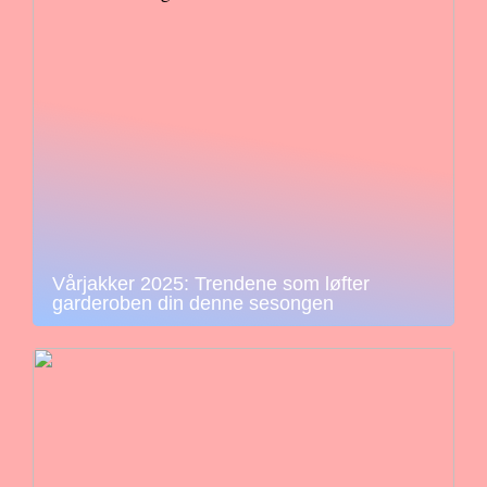
Vårjakker 2025: Trendene som løfter
garderoben din denne sesongen