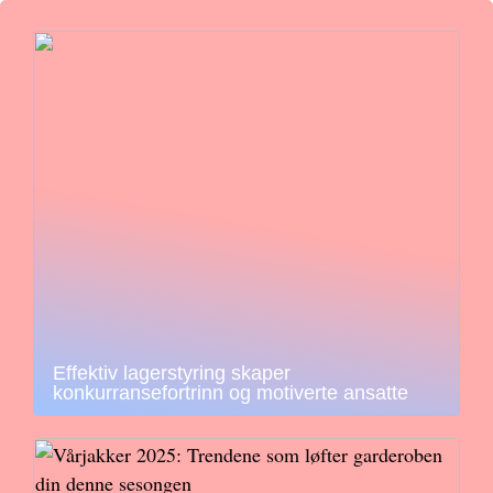
Effektiv lagerstyring skaper
konkurransefortrinn og motiverte ansatte