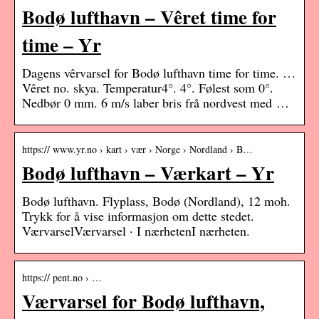
Bodø lufthavn – Vêret time for
time – Yr
Dagens vêrvarsel for Bodø lufthavn time for time. …
Vêret no. skya. Temperatur4°. 4°. Følest som 0°.
Nedbør 0 mm. 6 m/s laber bris frå nordvest med …
https:// www.yr.no › kart › vær › Norge › Nordland › B…
Bodø lufthavn – Værkart – Yr
Bodø lufthavn. Flyplass, Bodø (Nordland), 12 moh.
Trykk for å vise informasjon om dette stedet.
VærvarselVærvarsel · I nærhetenI nærheten.
https:// pent.no › …
Værvarsel for Bodø lufthavn,