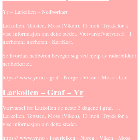
Yr – Larkollen – Nedbørkart
Larkollen. Tettsted, Moss (Viken), 13 moh. Trykk for å
vise informasjon om dette stedet. VærvarselVærvarsel · I
nærhetenI nærheten · KartKart.
Se hvordan nedbøren beveger seg ved hjelp av radarbilder i
nedbørkartet.
https:// www.yr.no › graf › Norge › Viken › Moss › Lar…
Larkollen – Graf – Yr
Værvarsel for Larkollen de neste 3 dagene i graf. …
Larkollen. Tettsted, Moss (Viken), 13 moh. Trykk for å
vise informasjon om dette stedet.
https:// www.yr.no › i-nærleiken › Noreg › Viken › Moss