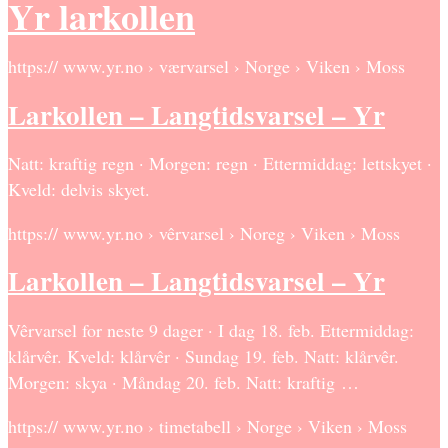
Yr larkollen
https:// www.yr.no › værvarsel › Norge › Viken › Moss
Larkollen – Langtidsvarsel – Yr
Natt: kraftig regn · Morgen: regn · Ettermiddag: lettskyet ·
Kveld: delvis skyet.
https:// www.yr.no › vêrvarsel › Noreg › Viken › Moss
Larkollen – Langtidsvarsel – Yr
Vêrvarsel for neste 9 dager · I dag 18. feb. Ettermiddag:
klårvêr. Kveld: klårvêr · Sundag 19. feb. Natt: klårvêr.
Morgen: skya · Måndag 20. feb. Natt: kraftig …
https:// www.yr.no › timetabell › Norge › Viken › Moss