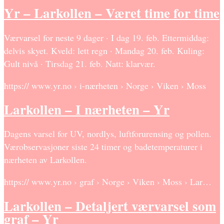
Yr – Larkollen – Været time for time
Værvarsel for neste 9 dager · I dag 19. feb. Ettermiddag:
delvis skyet. Kveld: lett regn · Mandag 20. feb. Kuling:
Gult nivå · Tirsdag 21. feb. Natt: klarvær.
https:// www.yr.no › i-nærheten › Norge › Viken › Moss
Larkollen – I nærheten – Yr
Dagens varsel for UV, nordlys, luftforurensing og pollen.
Værobservasjoner siste 24 timer og badetemperaturer i
nærheten av Larkollen.
https:// www.yr.no › graf › Norge › Viken › Moss › Lar…
Larkollen – Detaljert værvarsel som
graf – Yr