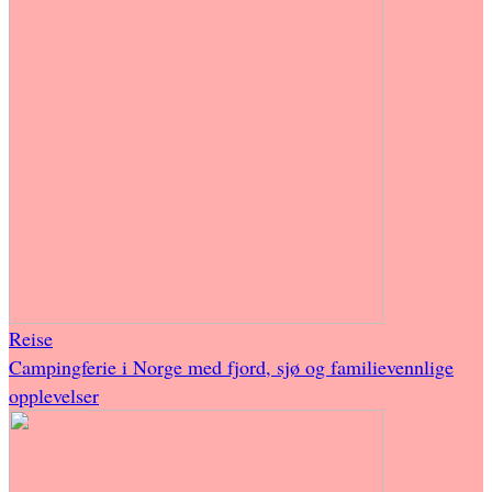
Reise
Campingferie i Norge med fjord, sjø og familievennlige
opplevelser