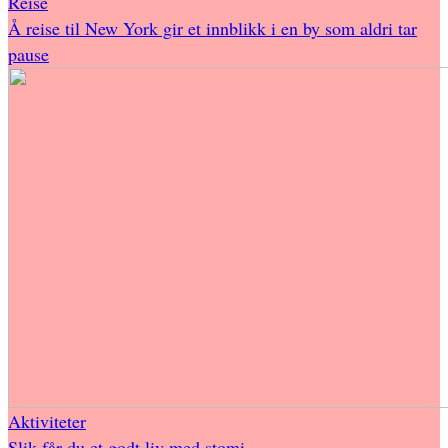
Reise
Å reise til New York gir et innblikk i en by som aldri tar
pause
Aktiviteter
Slik får du et godt liv med stomi