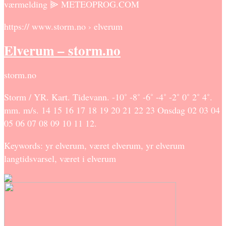
værmelding ⫸ METEOPROG.COM
https:// www.storm.no › elverum
Elverum – storm.no
storm.no
Storm / YR. Kart. Tidevann. -10˚ -8˚ -6˚ -4˚ -2˚ 0˚ 2˚ 4˚.
mm. m/s. 14 15 16 17 18 19 20 21 22 23 Onsdag 02 03 04
05 06 07 08 09 10 11 12.
Keywords: yr elverum, været elverum, yr elverum
langtidsvarsel, været i elverum