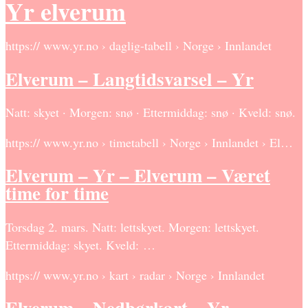
Yr elverum
https:// www.yr.no › daglig-tabell › Norge › Innlandet
Elverum – Langtidsvarsel – Yr
Natt: skyet · Morgen: snø · Ettermiddag: snø · Kveld: snø.
https:// www.yr.no › timetabell › Norge › Innlandet › El…
Elverum – Yr – Elverum – Været
time for time
Torsdag 2. mars. Natt: lettskyet. Morgen: lettskyet.
Ettermiddag: skyet. Kveld: …
https:// www.yr.no › kart › radar › Norge › Innlandet
Elverum – Nedbørkart – Yr