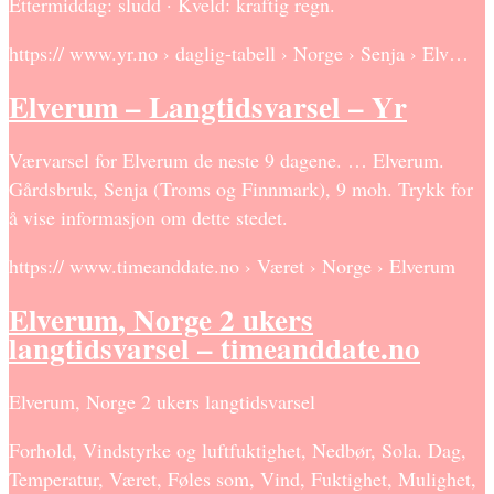
Ettermiddag: sludd · Kveld: kraftig regn.
https:// www.yr.no › daglig-tabell › Norge › Senja › Elv…
Elverum – Langtidsvarsel – Yr
Værvarsel for Elverum de neste 9 dagene. … Elverum.
Gårdsbruk, Senja (Troms og Finnmark), 9 moh. Trykk for
å vise informasjon om dette stedet.
https:// www.timeanddate.no › Været › Norge › Elverum
Elverum, Norge 2 ukers
langtidsvarsel – timeanddate.no
Elverum, Norge 2 ukers langtidsvarsel
Forhold, Vindstyrke og luftfuktighet, Nedbør, Sola. Dag,
Temperatur, Været, Føles som, Vind, Fuktighet, Mulighet,