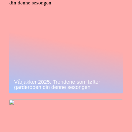
Vårjakker 2025: Trendene som løfter
garderoben din denne sesongen