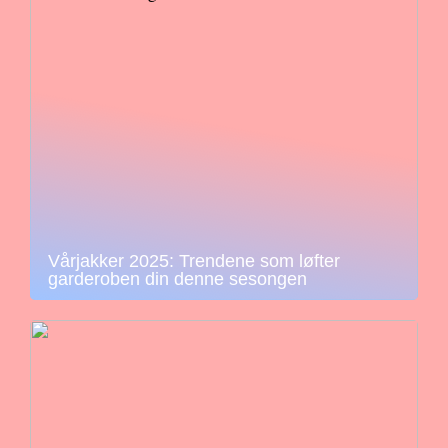
Vårjakker 2025: Trendene som løfter
garderoben din denne sesongen