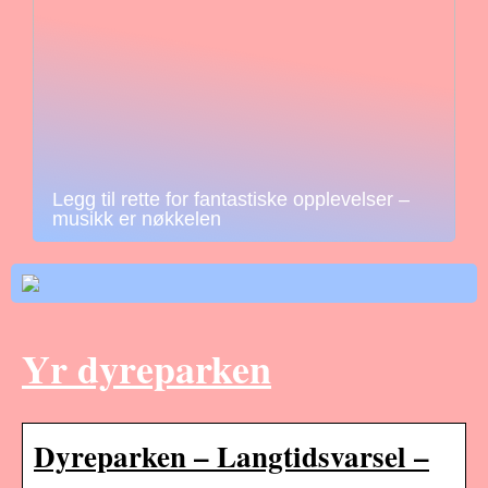
Legg til rette for fantastiske opplevelser –
musikk er nøkkelen
Yr dyreparken
Dyreparken – Langtidsvarsel –