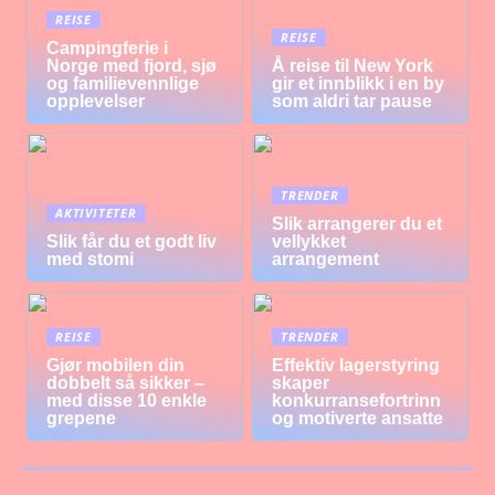
REISE
REISE
Campingferie i
Norge med fjord, sjø
Å reise til New York
og familievennlige
gir et innblikk i en by
opplevelser
som aldri tar pause
TRENDER
AKTIVITETER
Slik arrangerer du et
Slik får du et godt liv
vellykket
med stomi
arrangement
REISE
TRENDER
Gjør mobilen din
Effektiv lagerstyring
dobbelt så sikker –
skaper
med disse 10 enkle
konkurransefortrinn
grepene
og motiverte ansatte