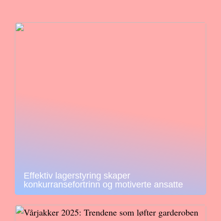
Effektiv lagerstyring skaper
konkurransefortrinn og motiverte ansatte