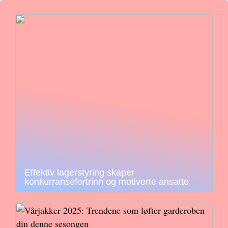
Effektiv lagerstyring skaper
konkurransefortrinn og motiverte ansatte