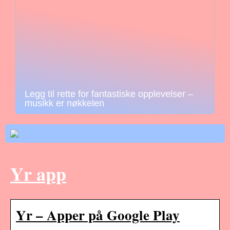
Legg til rette for fantastiske opplevelser –
musikk er nøkkelen
Yr app
Yr – Apper på Google Play