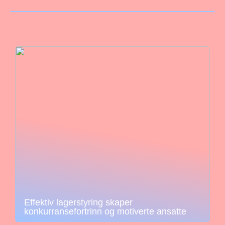
Effektiv lagerstyring skaper
konkurransefortrinn og motiverte ansatte