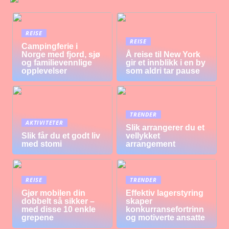
REISE
REISE
Campingferie i
Norge med fjord, sjø
Å reise til New York
og familievennlige
gir et innblikk i en by
opplevelser
som aldri tar pause
TRENDER
AKTIVITETER
Slik arrangerer du et
Slik får du et godt liv
vellykket
med stomi
arrangement
REISE
TRENDER
Gjør mobilen din
Effektiv lagerstyring
dobbelt så sikker –
skaper
med disse 10 enkle
konkurransefortrinn
grepene
og motiverte ansatte