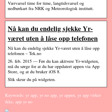
Værvarsel time for time, langtidsvarsel og
nedbørkart fra NRK og Meteorologisk institutt.
Nå kan du endelig sjekke Yr-
været uten å låse opp telefonen
Nå kan du endelig sjekke Yr-været uten å låse opp
telefonen – Tek.no
26. feb. 2015 — Før du kan aktivere Yr-widgeten,
må du sørge for at du har oppdatert appen via App
Store, og at du bruker iOS 8.
Slik skrur du på widgeten.
Keywords: yr app, yr no app, yr appen, yr app virker
ikke, app yr no