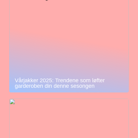
Vårjakker 2025: Trendene som løfter
garderoben din denne sesongen