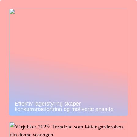
Effektiv lagerstyring skaper
konkurransefortrinn og motiverte ansatte