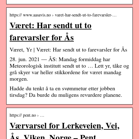
https:// www.aasavis.no › varet-har-sendt-ut-to-farevarsler-…
Været: Har sendt ut to
farevarsler for Ås
Været, Yr | Været: Har sendt ut to farevarsler for Ås
28. jun. 2021 — ÅS: Mandag formiddag har
Meteorologisk institutt sendt ut to … Lett yr, tåke og
grå skyer var heller stikkordene for været mandag
morgen.
Hadde du tenkt å ta en svømmetur etter jobben
tirsdag? Da burde du muligens revurdere planene.
https:// pent.no › …
Værvarsel for Lerkeveien, Vei,
Ås, Viken, Norge – Pent