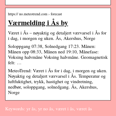
https:// no.meteotrend.com › forecast
Værmelding i Ås by
Været i Ås – nøyaktig og detaljert værvarsel i Ås for
i dag, i morgen og uken. Ås, Akershus, Norge
Soloppgang 07:38, Solnedgang 17:23. Månen:
Månen opp 08:33, Månen ned 19:10, Månefase:
Voksing halvmåne Voksing halvmåne. Geomagnetisk
felt: …
MeteoTrend: Været i Ås for i dag, i morgen og uken.
Nøyaktig og detaljert værvarsel i Ås. Temperatur og
luftfuktighet, trykk, hastighet og vindretning,
nedbør, soloppgang, solnedgang. Ås, Akershus,
Norge
Keywords: yr ås, yr no ås, været i ås, været ås