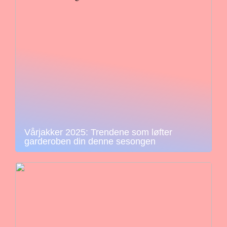
Vårjakker 2025: Trendene som løfter
garderoben din denne sesongen