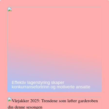
Effektiv lagerstyring skaper
konkurransefortrinn og motiverte ansatte