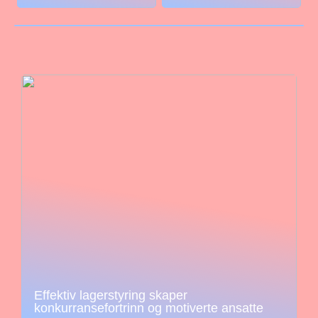
Effektiv lagerstyring skaper
konkurransefortrinn og motiverte ansatte