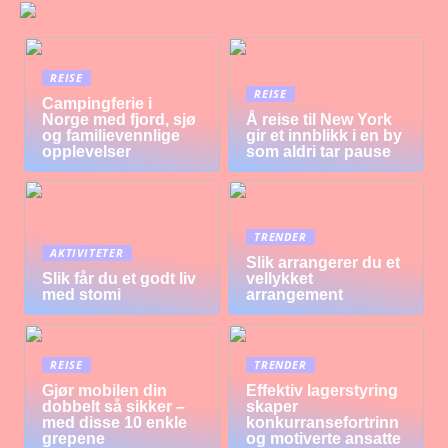
REISE
REISE
Campingferie i
Norge med fjord, sjø
Å reise til New York
og familievennlige
gir et innblikk i en by
opplevelser
som aldri tar pause
TRENDER
AKTIVITETER
Slik arrangerer du et
Slik får du et godt liv
vellykket
med stomi
arrangement
REISE
TRENDER
Gjør mobilen din
Effektiv lagerstyring
dobbelt så sikker –
skaper
med disse 10 enkle
konkurransefortrinn
grepene
og motiverte ansatte