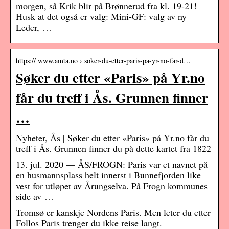
morgen, så Krik blir på Brønnerud fra kl. 19-21!
Husk at det også er valg: Mini-GF: valg av ny
Leder, …
https:// www.amta.no › soker-du-etter-paris-pa-yr-no-far-d…
Søker du etter «Paris» på Yr.no
får du treff i Ås. Grunnen finner
…
Nyheter, Ås | Søker du etter «Paris» på Yr.no får du
treff i Ås. Grunnen finner du på dette kartet fra 1822
13. jul. 2020 — ÅS/FROGN: Paris var et navnet på
en husmannsplass helt innerst i Bunnefjorden like
vest for utløpet av Årungselva. På Frogn kommunes
side av …
Tromsø er kanskje Nordens Paris. Men leter du etter
Follos Paris trenger du ikke reise langt.