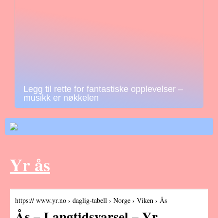
Legg til rette for fantastiske opplevelser –
musikk er nøkkelen
Yr ås
https:// www.yr.no › daglig-tabell › Norge › Viken › Ås
Ås – Langtidsvarsel – Yr