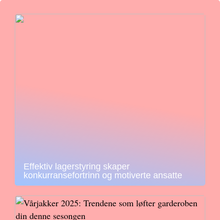
Effektiv lagerstyring skaper
konkurransefortrinn og motiverte ansatte