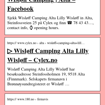
Facebook
Sjekk Wisløff Camping Alta Lilly Wisløff in Alta,
Steinfossveien 25 på Cylex og finn ☎ 78 43 43…,
contact info, ⌚ opening hours.
https:// www.cylex.no › alta › wisløff+camping+alta+lill…
▷ Wisløff Camping Alta Lilly
Wisløff – Cylex.no
Wisløff Camping Alta Lilly Wisløff har
besøksadresse Steinfossholmen 19, 9518 Alta
(Finnmark). Selskapets firmanavn i
Brønnøysundregisteret er Wisløff …
https:// www.180.no › firmavis