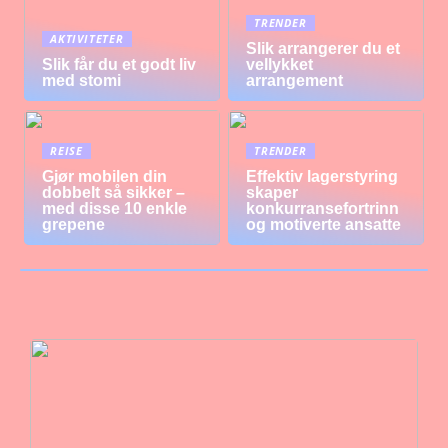
TRENDER
AKTIVITETER
Slik arrangerer du et
Slik får du et godt liv
vellykket
med stomi
arrangement
REISE
TRENDER
Gjør mobilen din
Effektiv lagerstyring
dobbelt så sikker –
skaper
med disse 10 enkle
konkurransefortrinn
grepene
og motiverte ansatte