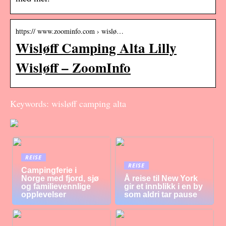
https:// www.zoominfo.com › wislø…
Wisløff Camping Alta Lilly
Wisløff – ZoomInfo
Keywords: wisløff camping alta
REISE
REISE
Campingferie i
Norge med fjord, sjø
Å reise til New York
og familievennlige
gir et innblikk i en by
opplevelser
som aldri tar pause