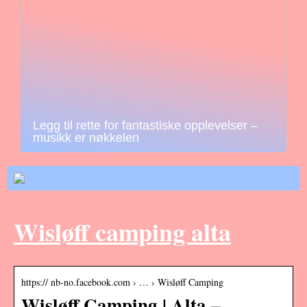
Legg til rette for fantastiske opplevelser –
musikk er nøkkelen
Wisløff camping alta
https:// nb-no.facebook.com › … › Wisløff Camping
Wisløff Camping | Alta –