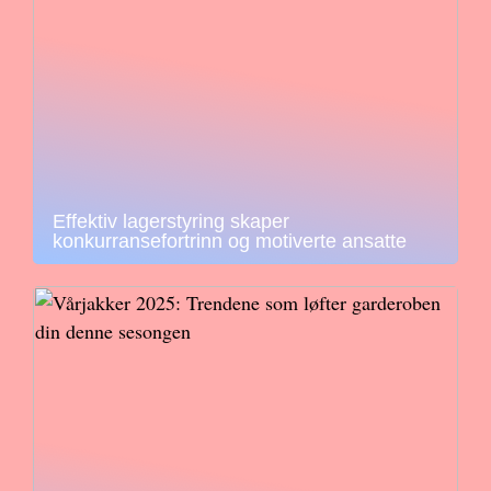
Effektiv lagerstyring skaper
konkurransefortrinn og motiverte ansatte