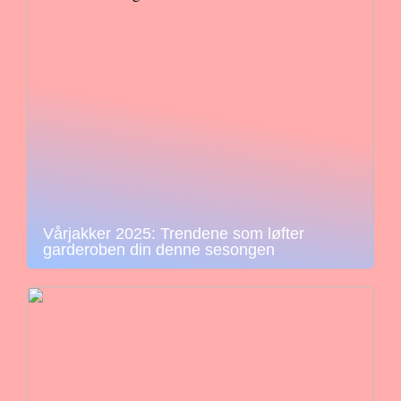
Vårjakker 2025: Trendene som løfter
garderoben din denne sesongen