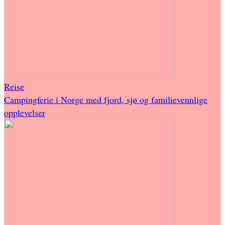
Reise
Campingferie i Norge med fjord, sjø og familievennlige
opplevelser