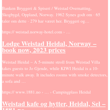
Banken Bryggeri & Spiseri / Weistad Overnatting,
Skogbygd, Oppland, Norway. 1962 Synes godt om · 65
taler om dette · 279 har været her. Bryggeri og…
https:// weistad.norway-hotel.com › …
Lodge Weistad Heidal, Norway –
book now, 2023 prices
Weistad Heidal – A 5-minute stroll from Weistad Villa
takes guests to Jo Gjende, while KIWI Heidal is a 10-
minute walk away. It includes rooms with smoke detectors,
a sofa and …
https:// www.1881.no › … › Campingplass Heidal
Weistad kafe og hytter, Heidal, Sel –
1881.no