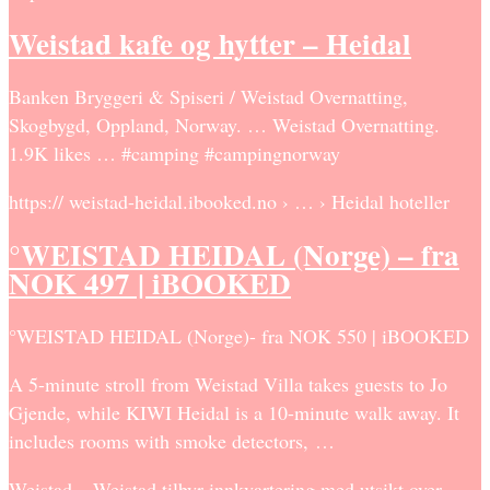
Weistad kafe og hytter – Heidal
Banken Bryggeri & Spiseri / Weistad Overnatting,
Skogbygd, Oppland, Norway. … Weistad Overnatting.
1.9K likes … #camping #campingnorway
https:// weistad-heidal.ibooked.no › … › Heidal hoteller
°WEISTAD HEIDAL (Norge) – fra
NOK 497 | iBOOKED
°WEISTAD HEIDAL (Norge)- fra NOK 550 | iBOOKED
A 5-minute stroll from Weistad Villa takes guests to Jo
Gjende, while KIWI Heidal is a 10-minute walk away. It
includes rooms with smoke detectors, …
Weistad – Weistad tilbyr innkvartering med utsikt over