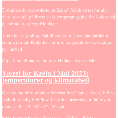
Drømmer du om solferie på Kreta? Sjekk været for alle
våre reisemål på Kreta i vår temperaturguide for å sikre sol
på stranden og regnfrie dager.
Kreta har et godt og stabilt vær som sikrer den perfekte
sommerferien. Klikk her for å se temperaturer og detaljer
per måned.
https:// no.climate-data.org › Hellas › Kreta › Mai
Været for Kreta i Mai 2023:
temperaturer og klimatabell
Get the monthly weather forecast for Chania, Kreta, Hellas,
including daily high/low, historical averages, to help you
plan … 80° 74° 68° 62° 56° mai.
https:// www.tui.no › feriereiser › Hellas › Kreta