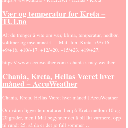
Vær og temperatur for Kreta –
TUI.no
Alt du trenger å vite om vær, klima, temperatur, nedbør,
soltimer og mye annet i … Mai. Jun. Kreta. +9/+16.
+9/+16. +10/+17. +12/+20. +15/+23. +19/+27.
https:// www.accuweather.com › chania › may-weather
Chania, Kreta, Hellas Været hver
måned – AccuWeather
Chania, Kreta, Hellas Været hver måned | AccuWeather
Om våren ligger tempraturen her på Kreta mellom 10 og
20 grader, men i Mai begynner det å bli litt varmere, opp
til rundt 25, så da er det jo full sommer …