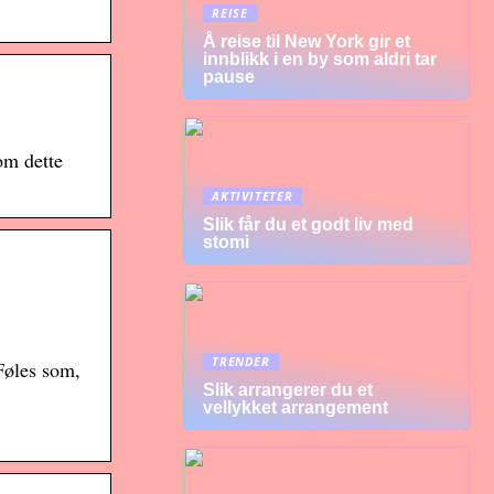
REISE
Å reise til New York gir et
innblikk i en by som aldri tar
pause
om dette
AKTIVITETER
Slik får du et godt liv med
stomi
TRENDER
Føles som,
Slik arrangerer du et
vellykket arrangement