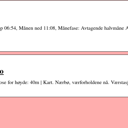
p 06:54, Månen ned 11:08, Månefase: Avtagende halvmåne 
no
nose for høyde: 40m | Kart. Nærbø, værforholdene nå. Værstas