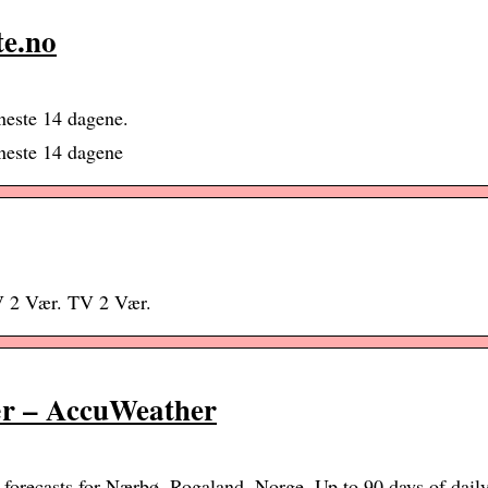
te.no
neste 14 dagene.
neste 14 dagene
TV 2 Vær. TV 2 Vær.
ær – AccuWeather
orecasts for Nærbø, Rogaland, Norge. Up to 90 days of daily