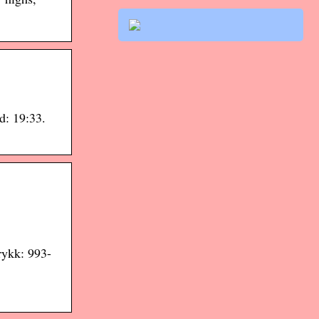
d: 19:33.
rykk: 993-