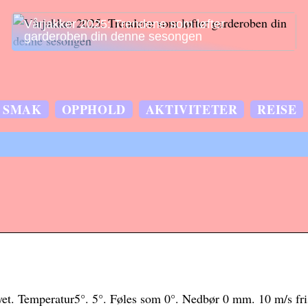
Vårjakker 2025: Trendene som løfter
garderoben din denne sesongen
SMAK
OPPHOLD
AKTIVITETER
REISE
t. Temperatur5°. 5°. Føles som 0°. Nedbør 0 mm. 10 m/s fris