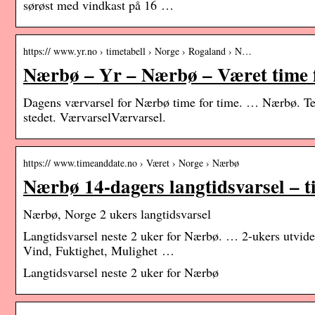
sørøst med vindkast på 16 …
https:// www.yr.no › timetabell › Norge › Rogaland › N…
Nærbø – Yr – Nærbø – Været time 
Dagens værvarsel for Nærbø time for time. … Nærbø. Tet
stedet. VærvarselVærvarsel.
https:// www.timeanddate.no › Været › Norge › Nærbø
Nærbø 14-dagers langtidsvarsel – 
Nærbø, Norge 2 ukers langtidsvarsel
Langtidsvarsel neste 2 uker for Nærbø. … 2-ukers utvi
Vind, Fuktighet, Mulighet …
Langtidsvarsel neste 2 uker for Nærbø