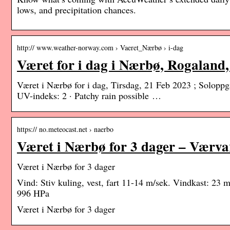
lows, and precipitation chances.
http:// www.weather-norway.com › Vaeret_Nærbø › i-dag
Været for i dag i Nærbø, Rogaland,
Været i Nærbø for i dag, Tirsdag, 21 Feb 2023 ; Solopp
UV-indeks: 2 · Patchy rain possible …
https:// no.meteocast.net › naerbo
Været i Nærbø for 3 dager – Værva
Været i Nærbø for 3 dager
Vind: Stiv kuling, vest, fart 11-14 m/sek. Vindkast: 23
996 HPa
Været i Nærbø for 3 dager