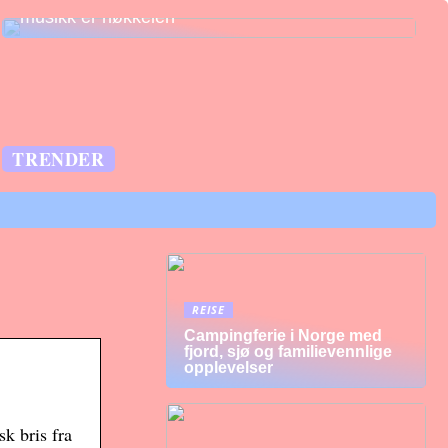
musikk er nøkkelen
TRENDER
REISE
Campingferie i Norge med
fjord, sjø og familievennlige
opplevelser
k bris fra