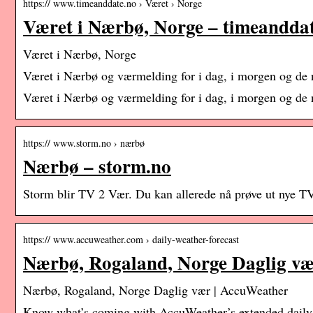
https:// www.timeanddate.no › Været › Norge
Været i Nærbø, Norge – timeandda
Været i Nærbø, Norge
Været i Nærbø og værmelding for i dag, i morgen og de 
Været i Nærbø og værmelding for i dag, i morgen og de 
https:// www.storm.no › nærbø
Nærbø – storm.no
Storm blir TV 2 Vær. Du kan allerede nå prøve ut nye 
https:// www.accuweather.com › daily-weather-forecast
Nærbø, Rogaland, Norge Daglig v
Nærbø, Rogaland, Norge Daglig vær | AccuWeather
Know what’s coming with AccuWeather’s extended daily f