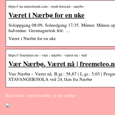
https:// no.meteotrend.com › week-forecast › naerbo
Været i Nærbø for en uke
Soloppgang 08:09, Solnedgang 17:35. Månen: Månen op
halvmåne. Geomagnetisk felt: …
Været i Nærbø for en uke
https:// freemeteo.no › vaer › naerbo › vaeret-na › sted
Vær Nærbø. Været nå | freemeteo.
Vær Nærbø – Været nå. B.gr.: 58,67 | L.gr.: 5,65 | Prog
STAVANGER/SOLA ved 24,1km fra Nærbø
Keywords: været nærbø, yr no nærbø