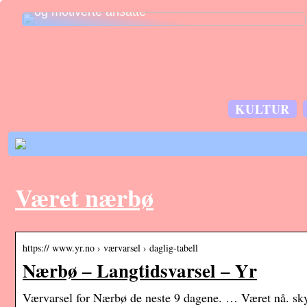
og motiverte ansatte
KULTUR
Været nærbø
https:// www.yr.no › værvarsel › daglig-tabell
Nærbø – Langtidsvarsel – Yr
Værvarsel for Nærbø de neste 9 dagene. … Været nå. skye