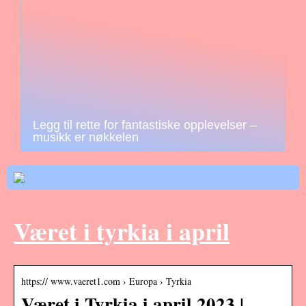
Legg til rette for fantastiske opplevelser –
musikk er nøkkelen
Været i tyrkia i april
https:// www.vaeret1.com › Europa › Tyrkia
Været i Tyrkia i april 2023 |