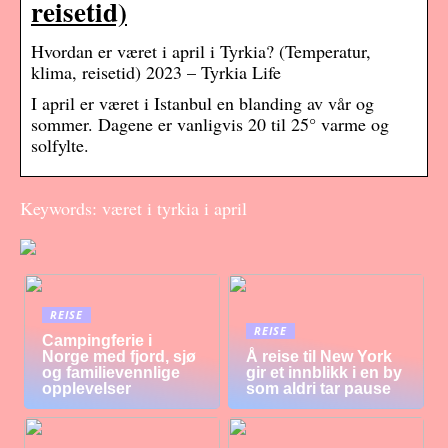
reisetid)
Hvordan er været i april i Tyrkia? (Temperatur,
klima, reisetid) 2023 – Tyrkia Life
I april er været i Istanbul en blanding av vår og
sommer. Dagene er vanligvis 20 til 25° varme og
solfylte.
Keywords: været i tyrkia i april
REISE
REISE
Campingferie i
Norge med fjord, sjø
Å reise til New York
og familievennlige
gir et innblikk i en by
opplevelser
som aldri tar pause