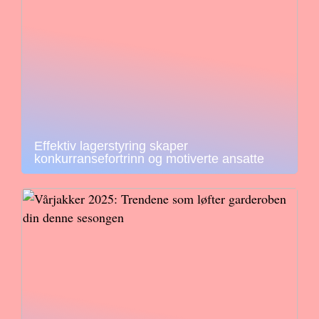
Effektiv lagerstyring skaper
konkurransefortrinn og motiverte ansatte