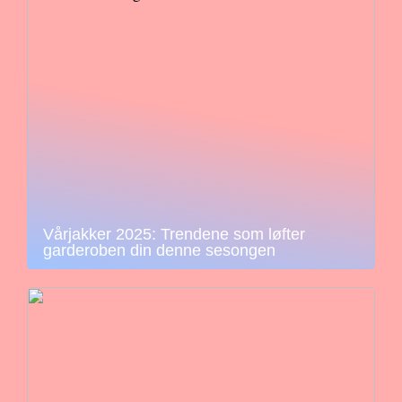
Vårjakker 2025: Trendene som løfter
garderoben din denne sesongen