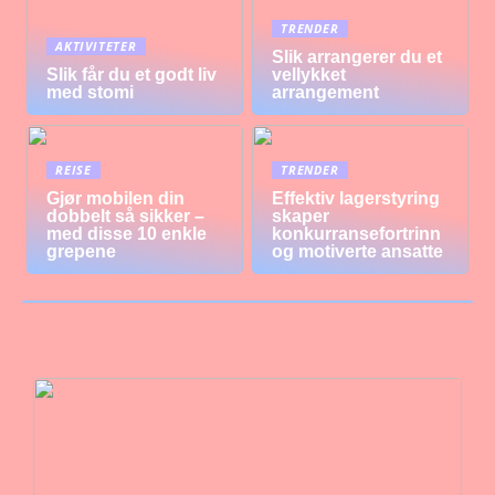
TRENDER
AKTIVITETER
Slik arrangerer du et
Slik får du et godt liv
vellykket
med stomi
arrangement
REISE
TRENDER
Gjør mobilen din
Effektiv lagerstyring
dobbelt så sikker –
skaper
med disse 10 enkle
konkurransefortrinn
grepene
og motiverte ansatte