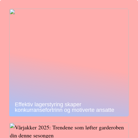
Effektiv lagerstyring skaper
konkurransefortrinn og motiverte ansatte