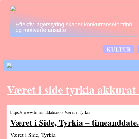
Effektiv lagerstyring skaper konkurransefortrinn
og motiverte ansatte
KULTUR
Været i side tyrkia akkurat
https:// www.timeanddate.no › Været › Tyrkia
Været i Side, Tyrkia – timeanddate
Været i Side, Tyrkia