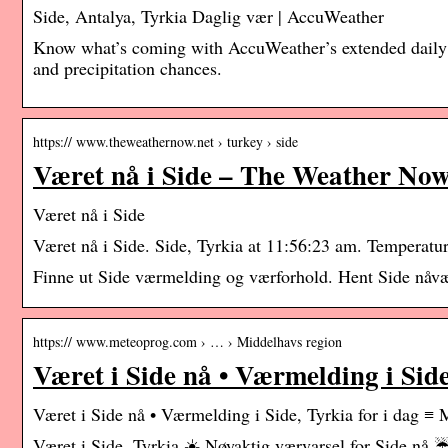
Side, Antalya, Tyrkia Daglig vær | AccuWeather
Know what’s coming with AccuWeather’s extended daily fo
and precipitation chances.
https:// www.theweathernow.net › turkey › side
Været nå i Side – The Weather No
Været nå i Side
Været nå i Side. Side, Tyrkia at 11:56:23 am. Temperatur
Finne ut Side værmelding og værforhold. Hent Side nåv
https:// www.meteoprog.com › … › Middelhavs region
Været i Side nå • Værmelding i Side
Været i Side nå • Værmelding i Side, Tyrkia for i d
Været i Side, Tyrkia ☀️ Nøyaktig værvarsel for Side nå 