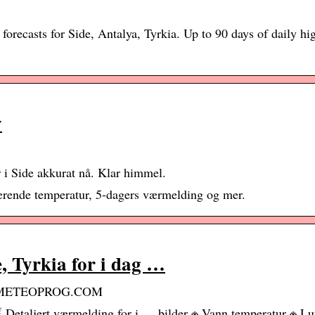
recasts for Side, Antalya, Tyrkia. Up to 90 days of daily hig
w
 i Side akkurat nå. Klar himmel.
ærende temperatur, 5-dagers værmelding og mer.
, Tyrkia for i dag …
ag ≡ METEOPROG.COM
☔ Detaljert værmelding for i … bilder ※ Vann temperatur ※ Lu