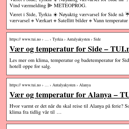
Vind værmelding ⫸ METEOPROG.
Været i Side, Tyrkia ☀️ Nøyaktig værvarsel for Side nå
værvarsel ※ Værkart ※ Satellitt bilder ※ Vann tempe
https:// www.tui.no › … › Tyrkia › Antalyakysten › Side
Vær og temperatur for Side – TUI.
Les mer om klima, temperatur og badetemperatur for Side 
hotell oppe for salg.
https:// www.tui.no › … › Antalyakysten › Alanya
Vær og temperatur for Alanya – T
Hvor varmt er det når du skal reise til Alanya på ferie? S
klima fra tidlig vår til …