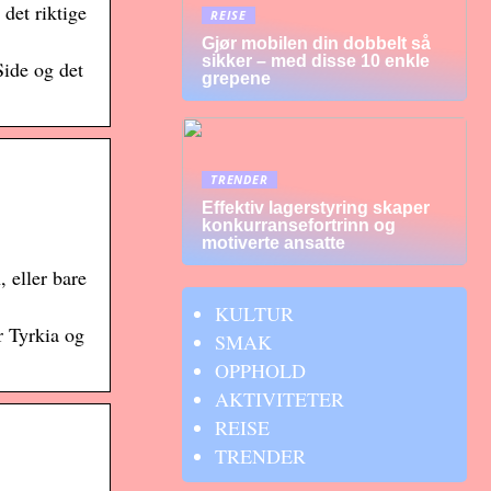
 det riktige
REISE
Gjør mobilen din dobbelt så
sikker – med disse 10 enkle
Side og det
grepene
TRENDER
Effektiv lagerstyring skaper
konkurransefortrinn og
motiverte ansatte
 eller bare
KULTUR
r Tyrkia og
SMAK
OPPHOLD
AKTIVITETER
REISE
TRENDER