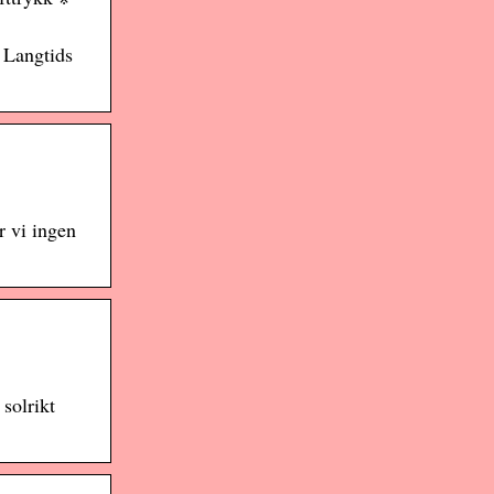
 Langtids
r vi ingen
 solrikt