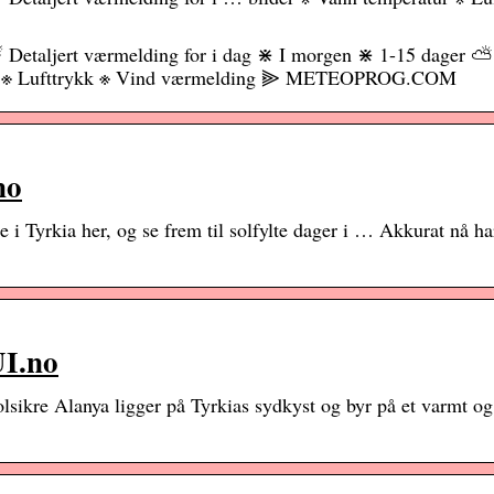
 ☔ Detaljert værmelding for i dag ⋇ I morgen ⋇ 1-15 dager ⛅
ratur ※ Lufttrykk ※ Vind værmelding ⫸ METEOPROG.COM
no
i Tyrkia her, og se frem til solfylte dager i … Akkurat nå ha
UI.no
olsikre Alanya ligger på Tyrkias sydkyst og byr på et varmt og