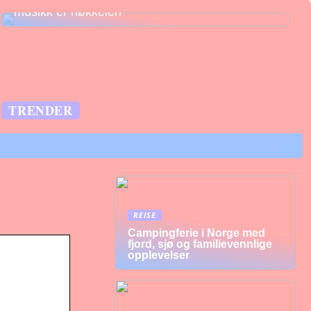
musikk er nøkkelen
TRENDER
REISE
Campingferie i Norge med
fjord, sjø og familievennlige
opplevelser