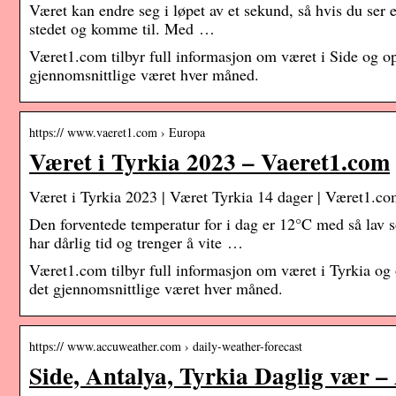
Været kan endre seg i løpet av et sekund, så hvis du ser et
stedet og komme til. Med …
Været1.com tilbyr full informasjon om været i Side og op
gjennomsnittlige været hver måned.
https:// www.vaeret1.com › Europa
Været i Tyrkia 2023 – Vaeret1.com
Været i Tyrkia 2023 | Været Tyrkia 14 dager | Været1.c
Den forventede temperatur for i dag er 12°C med så lav 
har dårlig tid og trenger å vite …
Været1.com tilbyr full informasjon om været i Tyrkia og 
det gjennomsnittlige været hver måned.
https:// www.accuweather.com › daily-weather-forecast
Side, Antalya, Tyrkia Daglig vær 