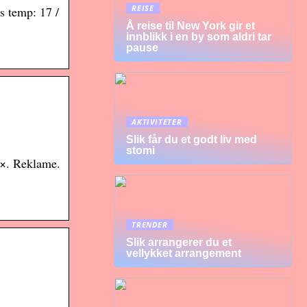
REISE
s temp: 17 /
Å reise til New York gir et
innblikk i en by som aldri tar
pause
AKTIVITETER
Slik får du et godt liv med
stomi
 ×. Reklame.
TRENDER
Slik arrangerer du et
vellykket arrangement