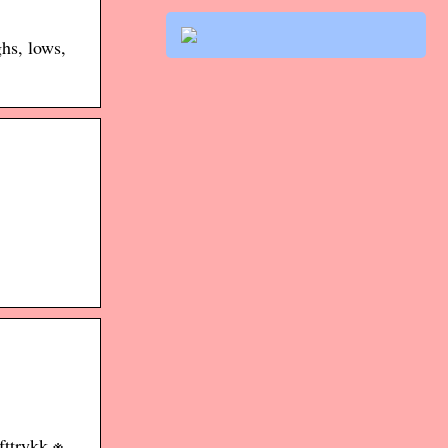
hs, lows,
fttrykk ※