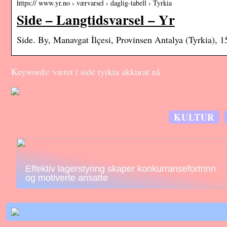
https:// www.yr.no › værvarsel › daglig-tabell › Tyrkia
Side – Langtidsvarsel – Yr
Side. By, Manavgat İlçesi, Provinsen Antalya (Tyrkia),
Keywords: været i side tyrkia akkurat nå
KULTUR
Effektiv lagerstyring skaper konkurransefortrinn
og motiverte ansatte