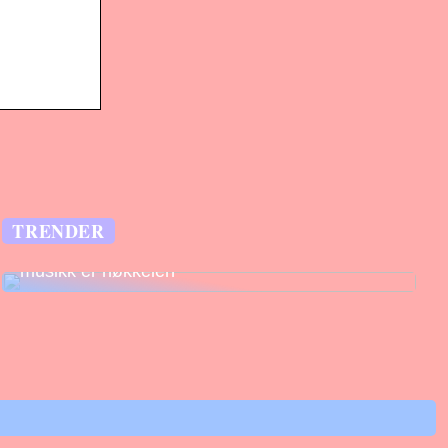
TRENDER
Legg til rette for fantastiske opplevelser –
musikk er nøkkelen