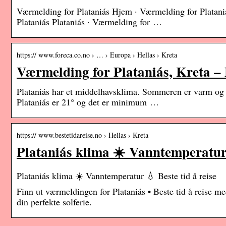
Værmelding for Plataniás Hjem · Værmelding for Plataniá
Plataniás Plataniás · Værmelding for …
https:// www.foreca.co.no › … › Europa › Hellas › Kreta
Værmelding for Plataniás, Kreta –
Plataniás har et middelhavsklima. Sommeren er varm og t
Plataniás er 21° og det er minimum …
https:// www.bestetidareise.no › Hellas › Kreta
Plataniás klima ☀️ Vanntemperatur 
Plataniás klima ☀️ Vanntemperatur 💧 Beste tid å reise
Finn ut værmeldingen for Plataniás • Beste tid å reise 
din perfekte solferie.