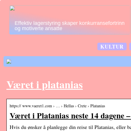
Effektiv lagerstyring skaper konkurransefortrinn
og motiverte ansatte
KULTUR
Været i platanias
https:// www.vaeret1.com › … › Hellas › Crete › Platanias
Været i Platanias neste 14 dagene –
Hvis du ønsker å planlegge din reise til Platanias, eller 