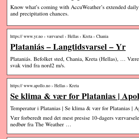
Know what’s coming with AccuWeather’s extended daily for
and precipitation chances.
https:// www.yr.no › værvarsel › Hellas › Kreta › Chania
Plataniás – Langtidsvarsel – Yr
Plataniás. Befolket sted, Chania, Kreta (Hellas), … Vær
svak vind fra nord2 m/s.
https:// www.apollo.no › Hellas › Kreta
Se klima & vær for Platanias | Apol
Temperatur i Platanias | Se klima & vær for Platanias | A
Vær forberedt med det mest presise 10-dagers værvarselet
nedbør fra The Weather …