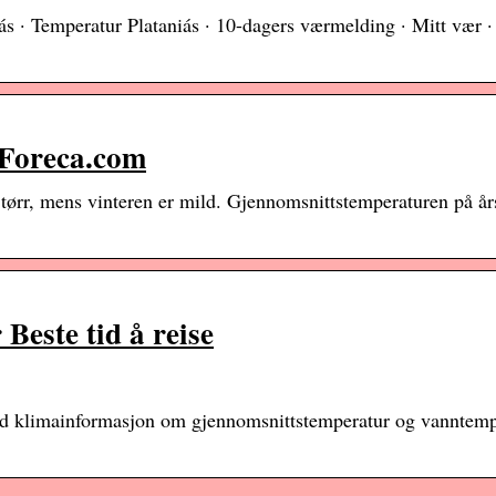
s · Temperatur Plataniás · 10-dagers værmelding · Mitt vær 
 Foreca.com
ørr, mens vinteren er mild. Gjennomsnittstemperaturen på års
Beste tid å reise
med klimainformasjon om gjennomsnittstemperatur og vanntemp