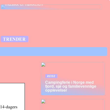
musikk er nøkkelen
TRENDER
REISE
Campingferie i Norge med
fjord, sjø og familievennlige
opplevelser
r 14-dagers