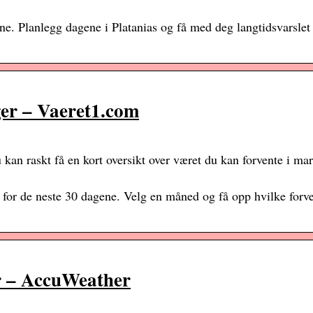
ene. Planlegg dagene i Platanias og få med deg langtidsvarslet
ger – Vaeret1.com
 kan raskt få en kort oversikt over været du kan forvente i ma
t for de neste 30 dagene. Velg en måned og få opp hvilke forv
ær – AccuWeather