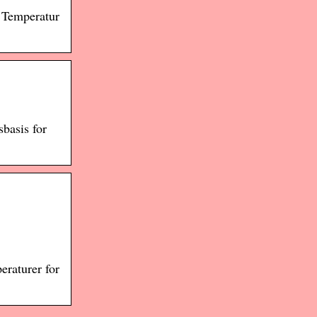
· Temperatur
basis for
eraturer for