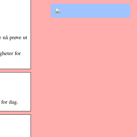
 nå prøve ut
gheter for
 for dag.