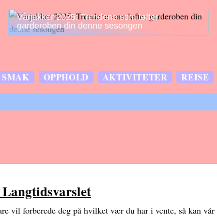
Vårjakker 2025: Trendene som løfter
garderoben din denne sesongen
SMAK
OPPHOLD
AKTIVITETER
REISE
 Langtidsvarslet
bare vil forberede deg på hvilket vær du har i vente, så kan vå