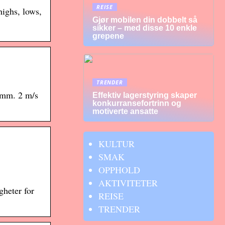
REISE
highs, lows,
Gjør mobilen din dobbelt så
sikker – med disse 10 enkle
grepene
TRENDER
0 mm. 2 m/s
Effektiv lagerstyring skaper
konkurransefortrinn og
motiverte ansatte
KULTUR
SMAK
OPPHOLD
AKTIVITETER
gheter for
REISE
TRENDER