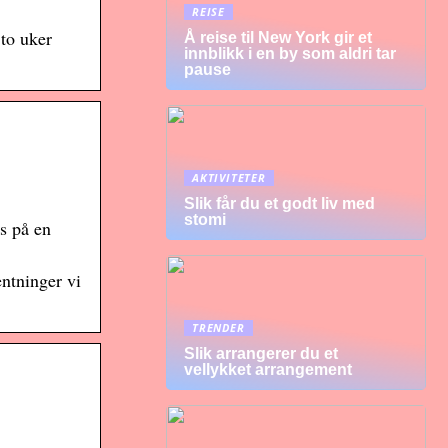
REISE
 to uker
Å reise til New York gir et
innblikk i en by som aldri tar
pause
AKTIVITETER
Slik får du et godt liv med
stomi
rs på en
entninger vi
TRENDER
Slik arrangerer du et
vellykket arrangement