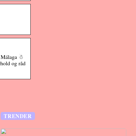
 i Málaga ☃
rhold og råd
TRENDER