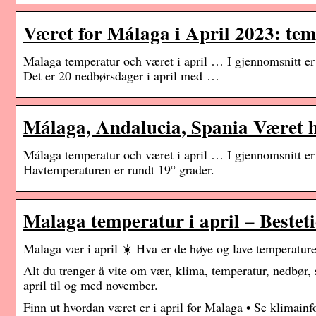
Været for Málaga i April 2023: tem
Malaga temperatur och været i april … I gjennomsnitt 
Det er 20 nedbørsdager i april med …
Málaga, Andalucia, Spania Været 
Málaga temperatur och været i april … I gjennomsnitt 
Havtemperaturen er rundt 19° grader.
Malaga temperatur i april – Bestet
Malaga vær i april ☀️ Hva er de høye og lave temperaturen
Alt du trenger å vite om vær, klima, temperatur, nedbø
april til og med november.
Finn ut hvordan været er i april for Malaga • Se klimai