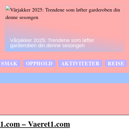
Vårjakker 2025: Trendene som løfter
garderoben din denne sesongen
SMAK
OPPHOLD
AKTIVITETER
REISE
t1.com – Vaeret1.com