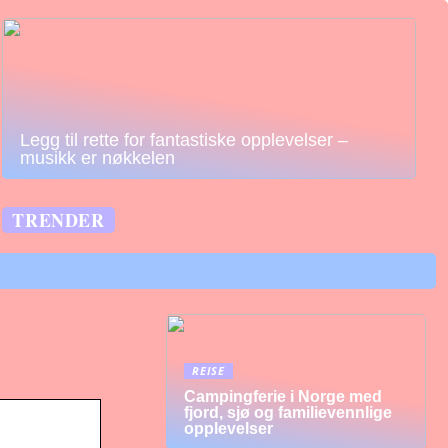
Legg til rette for fantastiske opplevelser –
musikk er nøkkelen
TRENDER
REISE
Campingferie i Norge med
fjord, sjø og familievennlige
opplevelser