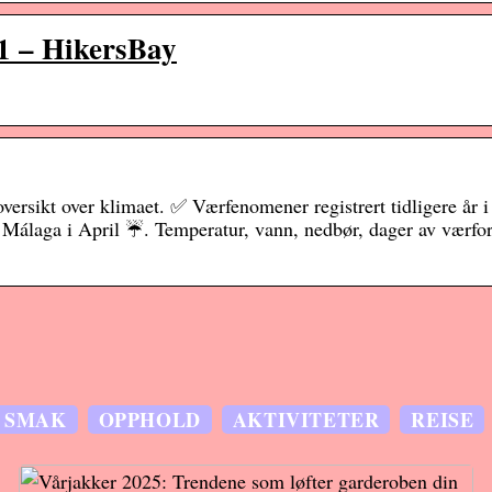
21 – HikersBay
versikt over klimaet. ✅ Værfenomener registrert tidligere år
 Málaga i April ☔. Temperatur, vann, nedbør, dager av værfo
SMAK
OPPHOLD
AKTIVITETER
REISE