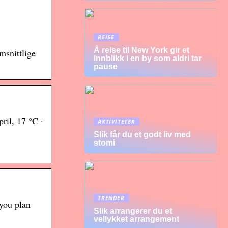
REISE
Å reise til New York gir et
msnittlige
innblikk i en by som aldri tar
pause
pril, 17 °C ·
AKTIVITETER
Slik får du et godt liv med
stomi
TRENDER
 you plan
Slik arrangerer du et
vellykket arrangement