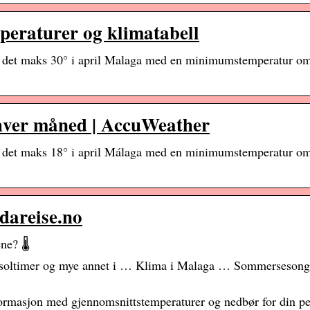
peraturer og klimatabell
er det maks 30° i april Malaga med en minimumstemperatur om
hver måned | AccuWeather
er det maks 18° i april Málaga med en minimumstemperatur om
idareise.no
e? 🌡️
r, soltimer og mye annet i … Klima i Malaga … Sommersesonge
nformasjon med gjennomsnittstemperaturer og nedbør for din pe