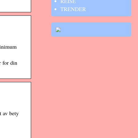
REISE
TRENDER
 Minimum
 for din
t av bety