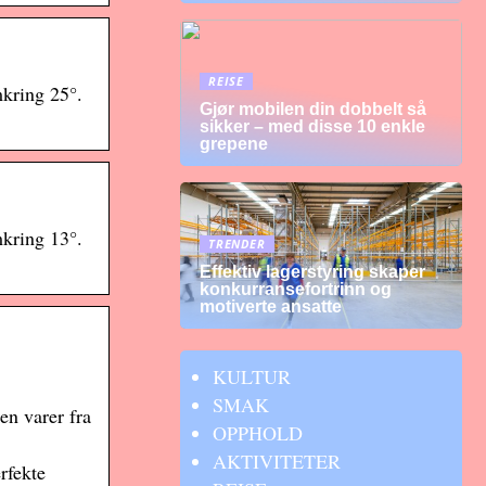
REISE
kring 25°.
Gjør mobilen din dobbelt så
sikker – med disse 10 enkle
grepene
kring 13°.
TRENDER
Effektiv lagerstyring skaper
konkurransefortrinn og
motiverte ansatte
KULTUR
SMAK
n varer fra
OPPHOLD
AKTIVITETER
rfekte