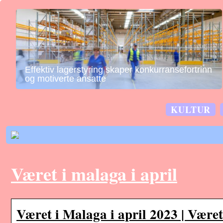
Effektiv lagerstyring skaper konkurransefortrinn
og motiverte ansatte
KULTUR
Været i malaga i april
Været i Malaga i april 2023 | Være