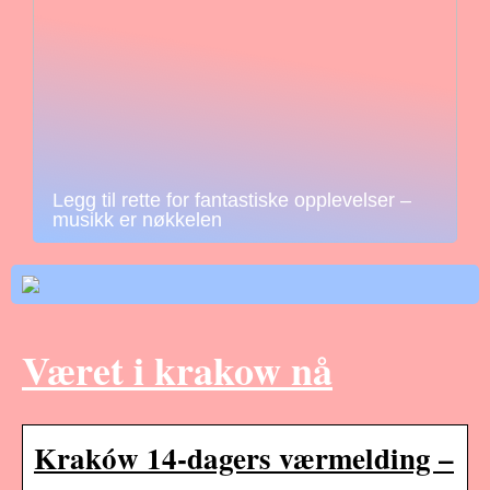
Legg til rette for fantastiske opplevelser –
musikk er nøkkelen
Været i krakow nå
Kraków 14-dagers værmelding –