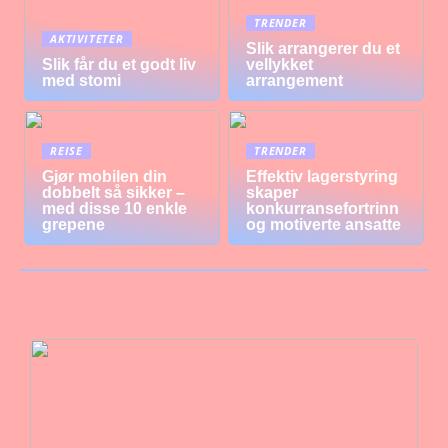
TRENDER
AKTIVITETER
Slik arrangerer du et
Slik får du et godt liv
vellykket
med stomi
arrangement
REISE
TRENDER
Gjør mobilen din
Effektiv lagerstyring
dobbelt så sikker –
skaper
med disse 10 enkle
konkurransefortrinn
grepene
og motiverte ansatte