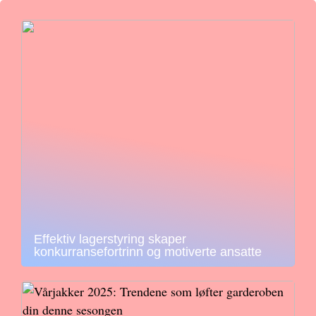
Effektiv lagerstyring skaper
konkurransefortrinn og motiverte ansatte