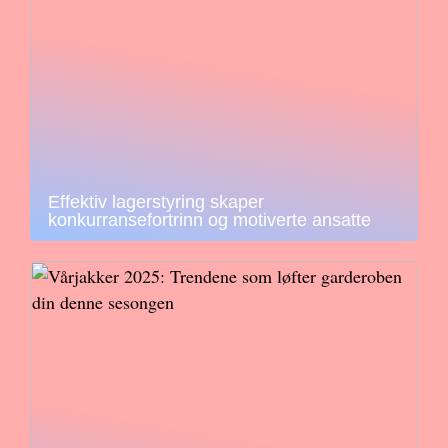
Effektiv lagerstyring skaper
konkurransefortrinn og motiverte ansatte