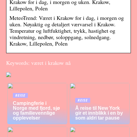
Krakow for i dag, i morgen og uken. Krakow,
Lillepolen, Polen
MeteoTrend: Været i Krakow for i dag, i morgen og
uken. Nøyaktig og detaljert værvarsel i Krakow.
Temperatur og luftfuktighet, trykk, hastighet og
vindretning, nedbør, soloppgang, solnedgang.
Krakow, Lillepolen, Polen
Keywords: været i krakow nå
REISE
REISE
Campingferie i
Norge med fjord, sjø
Å reise til New York
og familievennlige
gir et innblikk i en by
opplevelser
som aldri tar pause