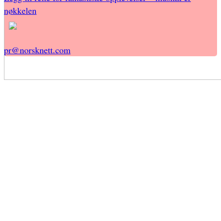
nøkkelen
pr@norsknett.com