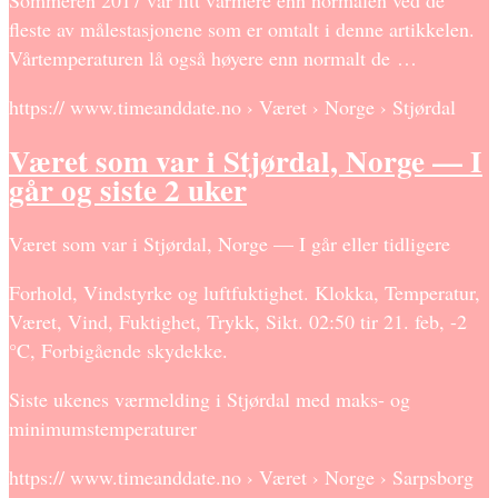
Sommeren 2017 var litt varmere enn normalen ved de
fleste av målestasjonene som er omtalt i denne artikkelen.
Vårtemperaturen lå også høyere enn normalt de …
https:// www.timeanddate.no › Været › Norge › Stjørdal
Været som var i Stjørdal, Norge — I
går og siste 2 uker
Været som var i Stjørdal, Norge — I går eller tidligere
Forhold, Vindstyrke og luftfuktighet. Klokka, Temperatur,
Været, Vind, Fuktighet, Trykk, Sikt. 02:50 tir 21. feb, -2
°C, Forbigående skydekke.
Siste ukenes værmelding i Stjørdal med maks- og
minimumstemperaturer
https:// www.timeanddate.no › Været › Norge › Sarpsborg