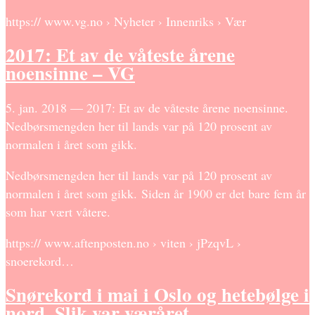
https:// www.vg.no › Nyheter › Innenriks › Vær
2017: Et av de våteste årene
noensinne – VG
5. jan. 2018 — 2017: Et av de våteste årene noensinne.
Nedbørsmengden her til lands var på 120 prosent av
normalen i året som gikk.
Nedbørsmengden her til lands var på 120 prosent av
normalen i året som gikk. Siden år 1900 er det bare fem år
som har vært våtere.
https:// www.aftenposten.no › viten › jPzqvL ›
snoerekord…
Snørekord i mai i Oslo og hetebølge i
nord. Slik var væråret …