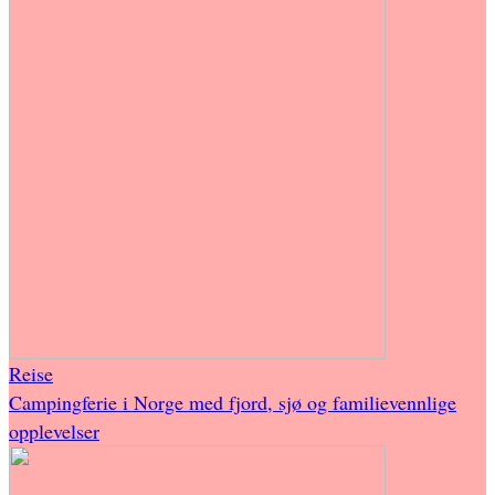
Reise
Campingferie i Norge med fjord, sjø og familievennlige
opplevelser