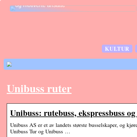
og motiverte ansatte
KULTUR
Unibuss ruter
Unibuss: rutebuss, ekspressbuss og 
Unibuss AS er et av landets største busselskaper, og kjør
Unibuss Tur og Unibuss …