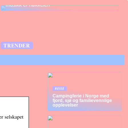
musikk er nøkkelen
TRENDER
REISE
Campingferie i Norge med
fjord, sjø og familievennlige
opplevelser
er selskapet