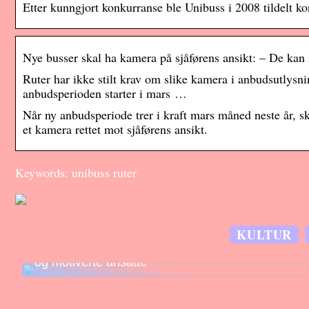
Etter kunngjort konkurranse ble Unibuss i 2008 tildelt ko
Nye busser skal ha kamera på sjåførens ansikt: – De kan i
Ruter har ikke stilt krav om slike kamera i anbudsutlys
anbudsperioden starter i mars …
Når ny anbudsperiode trer i kraft mars måned neste år, s
et kamera rettet mot sjåførens ansikt.
Keywords: unibuss ruter
KULTUR
Effektiv lagerstyring skaper konkurransefortrinn
og motiverte ansatte