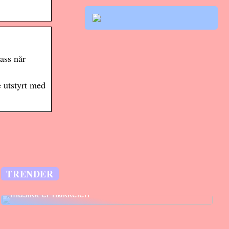
ass når
e utstyrt med
TRENDER
Legg til rette for fantastiske opplevelser –
musikk er nøkkelen