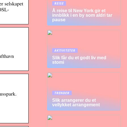
er selskapet
REISE
 OSL-
Å reise til New York gir et
innblikk i en by som aldri tar
pause
AKTIVITETER
ufthavn
Slik får du et godt liv med
stomi
busspark.
TRENDER
Slik arrangerer du et
vellykket arrangement