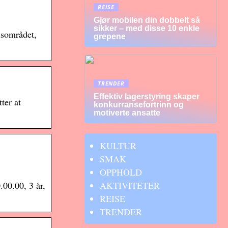
REISE
Gjør mobilen din dobbelt så
sikker – med disse 10 enkle
dsområdet,
grepene
TRENDER
Effektiv lagerstyring skaper
ter at
konkurransefortrinn og
motiverte ansatte
KULTUR
SMAK
OPPHOLD
AKTIVITETER
00.00, 3 år,
REISE
TRENDER