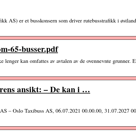
kk AS) er et busskonsern som driver rutebusstrafikk i østlan
om-65-busser.pdf
 lenger kan omfattes av avtalen av de ovennevnte grunner. Et
rens ansikt: – De kan i …
r AS – Oslo Taxibuss AS, 06.07.2021 00.00.00, 31.07.2027 00.