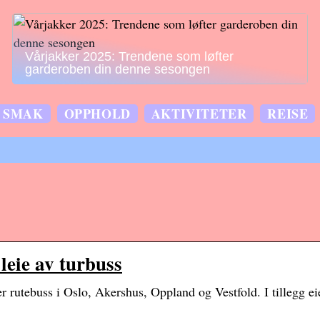
Vårjakker 2025: Trendene som løfter
garderoben din denne sesongen
SMAK
OPPHOLD
AKTIVITETER
REISE
leie av turbuss
er rutebuss i Oslo, Akershus, Oppland og Vestfold. I tillegg ei