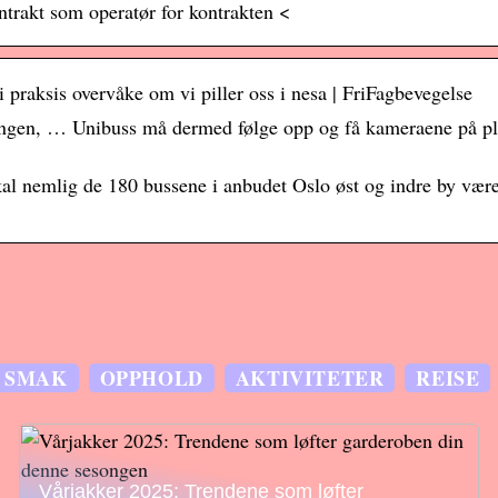
ntrakt som operatør for kontrakten <
 praksis overvåke om vi piller oss i nesa | FriFagbevegelse
ningen, … Unibuss må dermed følge opp og få kameraene på pl
kal nemlig de 180 bussene i anbudet Oslo øst og indre by vær
SMAK
OPPHOLD
AKTIVITETER
REISE
Vårjakker 2025: Trendene som løfter