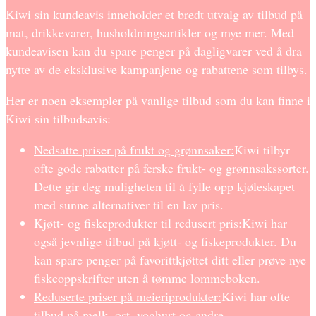
Kiwi sin kundeavis inneholder et bredt utvalg av tilbud på
mat, drikkevarer, husholdningsartikler og mye mer. Med
kundeavisen kan du spare penger på dagligvarer ved å dra
nytte av de eksklusive kampanjene og rabattene som tilbys.
Her er noen eksempler på vanlige tilbud som du kan finne i
Kiwi sin tilbudsavis:
Nedsatte priser på frukt og grønnsaker:
Kiwi tilbyr
ofte gode rabatter på ferske frukt- og grønnsakssorter.
Dette gir deg muligheten til å fylle opp kjøleskapet
med sunne alternativer til en lav pris.
Kjøtt- og fiskeprodukter til redusert pris:
Kiwi har
også jevnlige tilbud på kjøtt- og fiskeprodukter. Du
kan spare penger på favorittkjøttet ditt eller prøve nye
fiskeoppskrifter uten å tømme lommeboken.
Reduserte priser på meieriprodukter:
Kiwi har ofte
tilbud på melk, ost, yoghurt og andre