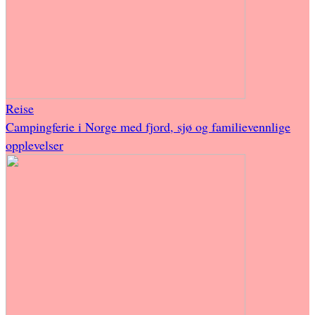
Reise
Campingferie i Norge med fjord, sjø og familievennlige
opplevelser