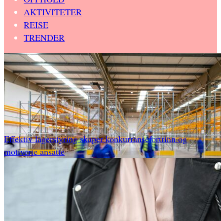
AKTIVITETER
REISE
TRENDER
Effektiv lagerstyring skaper konkurransefortrinn og
motiverte ansatte