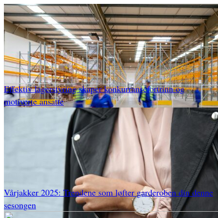
Effektiv lagerstyring skaper konkurransefortrinn og
motiverte ansatte
Vårjakker 2025: Trendene som løfter garderoben din denne
sesongen