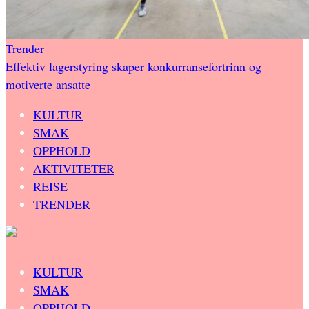
Trender
Effektiv lagerstyring skaper konkurransefortrinn og
motiverte ansatte
KULTUR
SMAK
OPPHOLD
AKTIVITETER
REISE
TRENDER
KULTUR
SMAK
OPPHOLD