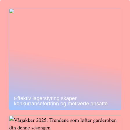
Effektiv lagerstyring skaper
konkurransefortrinn og motiverte ansatte