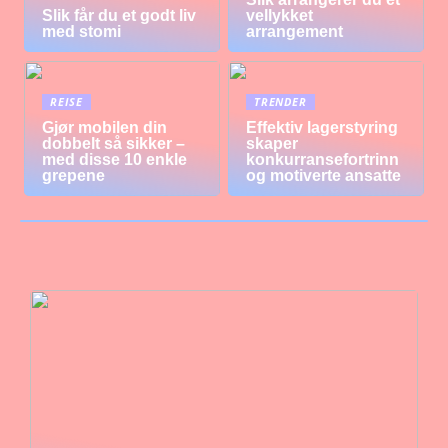
Slik får du et godt liv
vellykket
med stomi
arrangement
REISE
TRENDER
Gjør mobilen din
Effektiv lagerstyring
dobbelt så sikker –
skaper
med disse 10 enkle
konkurransefortrinn
grepene
og motiverte ansatte