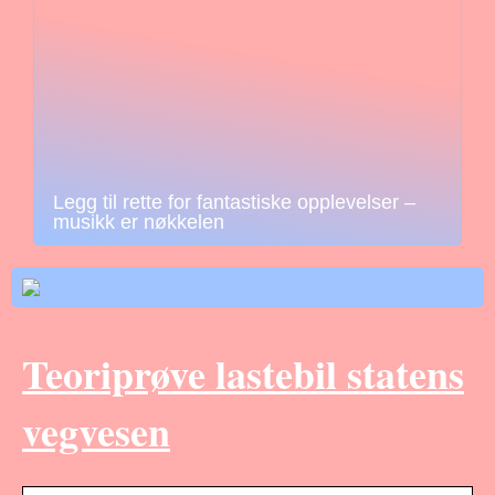
Legg til rette for fantastiske opplevelser –
musikk er nøkkelen
Teoriprøve lastebil statens
vegvesen