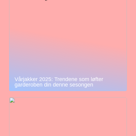
Vårjakker 2025: Trendene som løfter
garderoben din denne sesongen