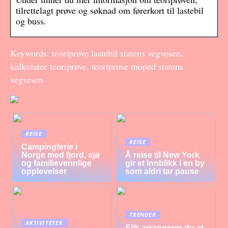
tilrettelagt prøve og søknad om førerkort til lastebil
og buss.
Keywords: teoriprøve lastebil statens vegvesen,
kalkulator teoriprøve, teoriprøve moped statens
vegvesen
REISE
REISE
Campingferie i
Norge med fjord, sjø
Å reise til New York
og familievennlige
gir et innblikk i en by
opplevelser
som aldri tar pause
TRENDER
AKTIVITETER
Slik arrangerer du et