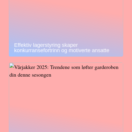
Effektiv lagerstyring skaper
konkurransefortrinn og motiverte ansatte