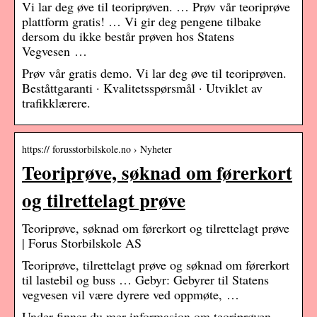
Vi lar deg øve til teoriprøven. … Prøv vår teoriprøve
plattform gratis! … Vi gir deg pengene tilbake
dersom du ikke består prøven hos Statens
Vegvesen …
Prøv vår gratis demo. Vi lar deg øve til teoriprøven.
Beståttgaranti · Kvalitetsspørsmål · Utviklet av
trafikklærere.
https:// forusstorbilskole.no › Nyheter
Teoriprøve, søknad om førerkort
og tilrettelagt prøve
Teoriprøve, søknad om førerkort og tilrettelagt prøve
| Forus Storbilskole AS
Teoriprøve, tilrettelagt prøve og søknad om førerkort
til lastebil og buss … Gebyr: Gebyrer til Statens
vegvesen vil være dyrere ved oppmøte, …
Under finner du mer informasjon om teoriprøven,