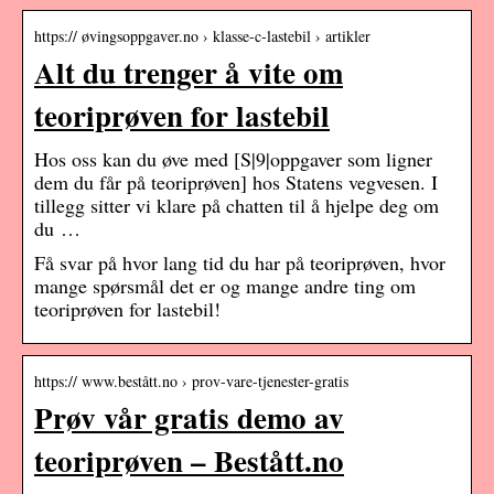
https:// øvingsoppgaver.no › klasse-c-lastebil › artikler
Alt du trenger å vite om
teoriprøven for lastebil
Hos oss kan du øve med [S|9|oppgaver som ligner
dem du får på teoriprøven] hos Statens vegvesen. I
tillegg sitter vi klare på chatten til å hjelpe deg om
du …
Få svar på hvor lang tid du har på teoriprøven, hvor
mange spørsmål det er og mange andre ting om
teoriprøven for lastebil!
https:// www.bestått.no › prov-vare-tjenester-gratis
Prøv vår gratis demo av
teoriprøven – Bestått.no