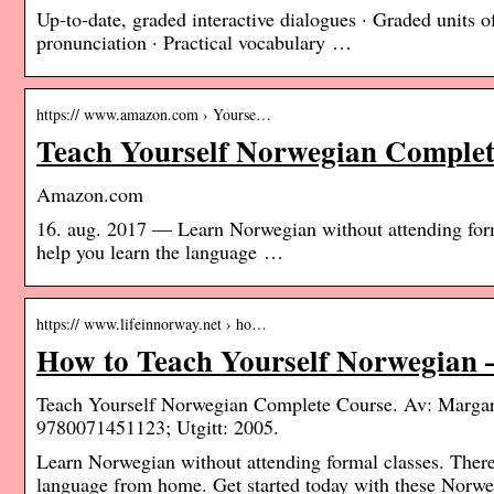
Up-to-date, graded interactive dialogues · Graded units o
pronunciation · Practical vocabulary …
https:// www.amazon.com › Yourse…
Teach Yourself Norwegian Comple
Amazon.com
16. aug. 2017 — Learn Norwegian without attending formal
help you learn the language …
https:// www.lifeinnorway.net › ho…
How to Teach Yourself Norwegian –
Teach Yourself Norwegian Complete Course. Av: Marga
9780071451123; Utgitt: 2005.
Learn Norwegian without attending formal classes. There 
language from home. Get started today with these Norweg