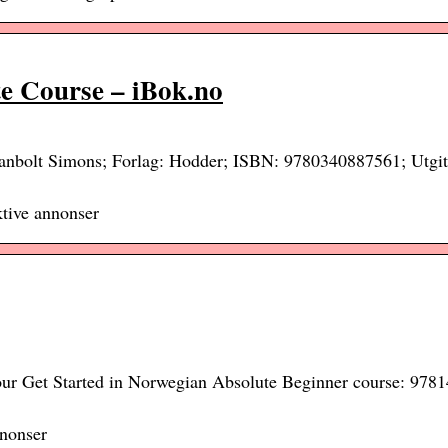
e Course – iBok.no
 Simons; Forlag: Hodder; ISBN: 9780340887561; Utgitt
tive annonser
 our Get Started in Norwegian Absolute Beginner course: 97
nonser