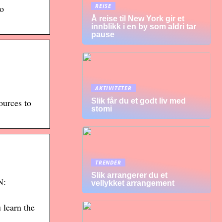
REISE
to
Å reise til New York gir et
innblikk i en by som aldri tar
pause
AKTIVITETER
Slik får du et godt liv med
ources to
stomi
TRENDER
Slik arrangerer du et
N:
vellykket arrangement
 learn the