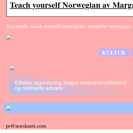
Teach yourself Norwegian av Marg
Keywords: teach yourself norwegian, complete norwegian
KULTUR
Effektiv lagerstyring skaper konkurransefortrinn
og motiverte ansatte
pr@norsknett.com