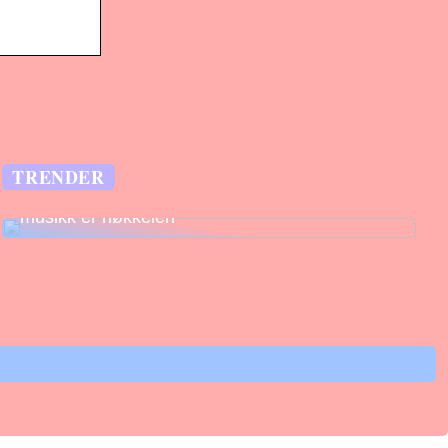
TRENDER
Legg til rette for fantastiske opplevelser –
musikk er nøkkelen