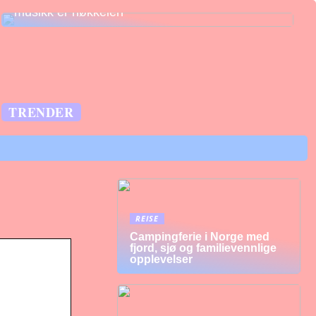
musikk er nøkkelen
TRENDER
REISE
Campingferie i Norge med
fjord, sjø og familievennlige
opplevelser