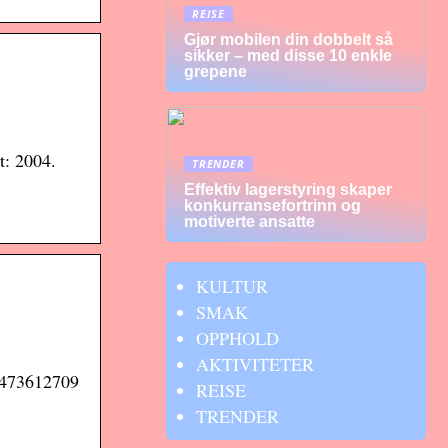
REISE
Gjør mobilen din dobbelt så
sikker – med disse 10 enkle
grepene
: 2004.
TRENDER
Effektiv lagerstyring skaper
konkurransefortrinn og
motiverte ansatte
KULTUR
SMAK
OPPHOLD
AKTIVITETER
81473612709
REISE
TRENDER