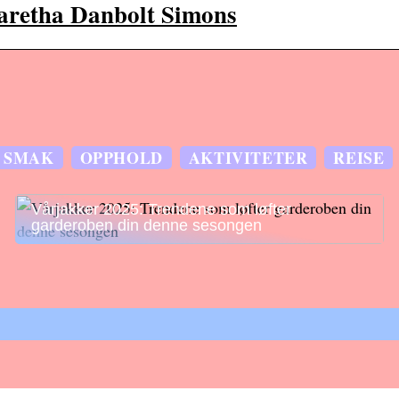
aretha Danbolt Simons
SMAK
OPPHOLD
AKTIVITETER
REISE
Vårjakker 2025: Trendene som løfter
garderoben din denne sesongen