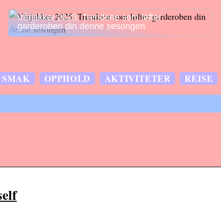
Vårjakker 2025: Trendene som løfter
garderoben din denne sesongen
SMAK
OPPHOLD
AKTIVITETER
REISE
elf