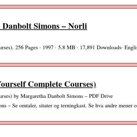
Danbolt Simons – Norli
rses). 256 Pages · 1997 · 5.8 MB · 17,891 Downloads· Engli
ourself Complete Courses)
urses) by Margaretha Danbolt Simons – PDF Drive
s – Se omtaler, sitater og terningkast. Se hva andre mener 