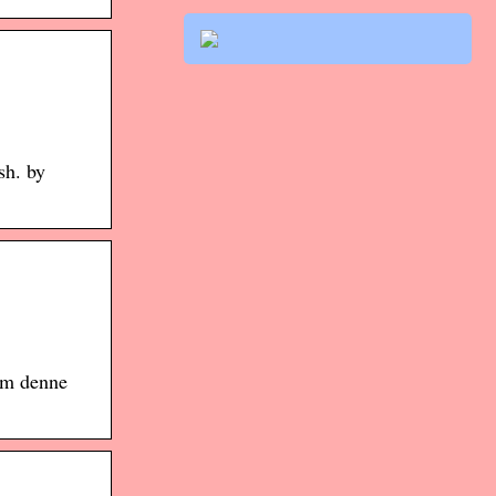
sh. by
om denne