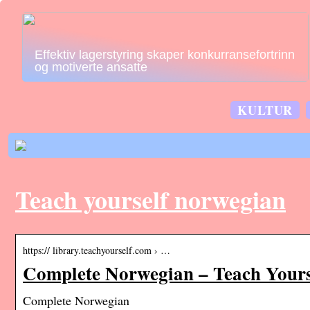
Effektiv lagerstyring skaper konkurransefortrinn
og motiverte ansatte
KULTUR
Teach yourself norwegian
https:// library.teachyourself.com › …
Complete Norwegian – Teach Yours
Complete Norwegian