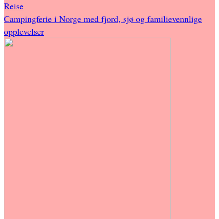
Reise
Campingferie i Norge med fjord, sjø og familievennlige
opplevelser