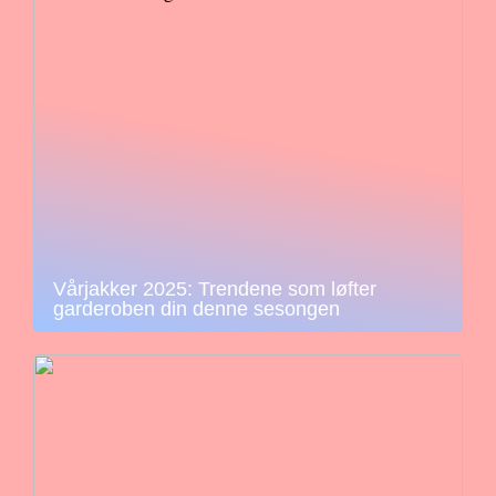
Vårjakker 2025: Trendene som løfter
garderoben din denne sesongen