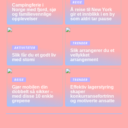
REISE
Campingferie i
Norge med fjord, sjø
Å reise til New York
og familievennlige
gir et innblikk i en by
opplevelser
som aldri tar pause
TRENDER
AKTIVITETER
Slik arrangerer du et
Slik får du et godt liv
vellykket
med stomi
arrangement
REISE
TRENDER
Gjør mobilen din
Effektiv lagerstyring
dobbelt så sikker –
skaper
med disse 10 enkle
konkurransefortrinn
grepene
og motiverte ansatte