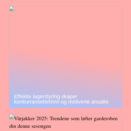
Effektiv lagerstyring skaper
konkurransefortrinn og motiverte ansatte