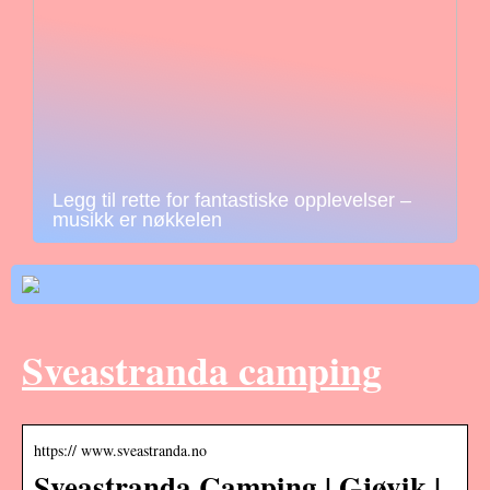
Legg til rette for fantastiske opplevelser –
musikk er nøkkelen
Sveastranda camping
https:// www.sveastranda.no
Sveastranda Camping | Gjøvik |