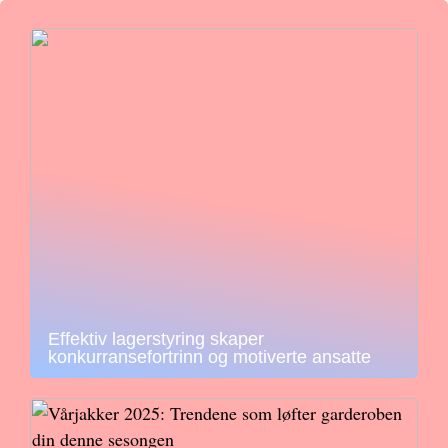
Effektiv lagerstyring skaper
konkurransefortrinn og motiverte ansatte