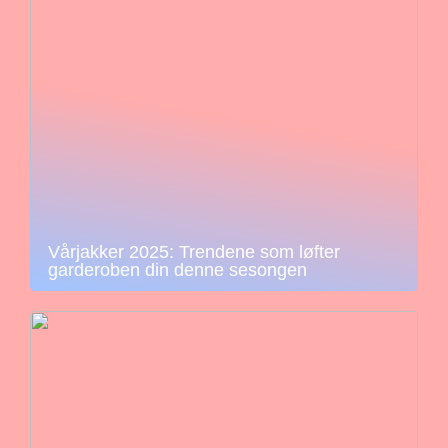
Vårjakker 2025: Trendene som løfter
garderoben din denne sesongen