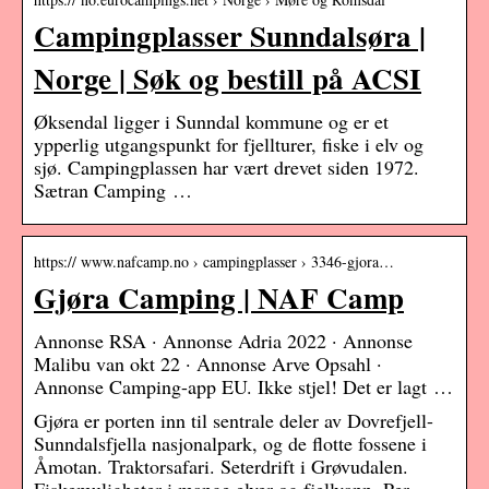
Campingplasser Sunndalsøra |
Norge | Søk og bestill på ACSI
Øksendal ligger i Sunndal kommune og er et
ypperlig utgangspunkt for fjellturer, fiske i elv og
sjø. Campingplassen har vært drevet siden 1972.
Sætran Camping …
https:// www.nafcamp.no › campingplasser › 3346-gjora…
Gjøra Camping | NAF Camp
Annonse RSA · Annonse Adria 2022 · Annonse
Malibu van okt 22 · Annonse Arve Opsahl ·
Annonse Camping-app EU. Ikke stjel! Det er lagt …
Gjøra er porten inn til sentrale deler av Dovrefjell-
Sunndalsfjella nasjonalpark, og de flotte fossene i
Åmotan. Traktorsafari. Seterdrift i Grøvudalen.