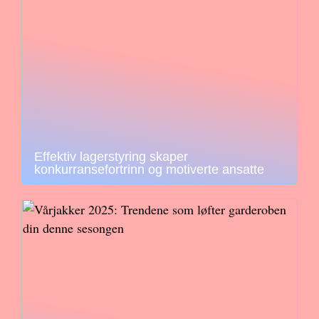
Effektiv lagerstyring skaper
konkurransefortrinn og motiverte ansatte