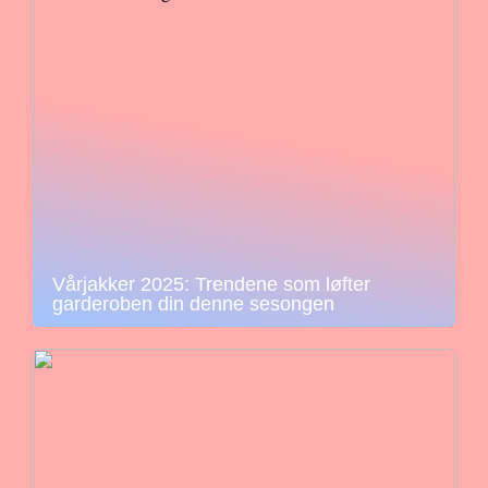
Vårjakker 2025: Trendene som løfter
garderoben din denne sesongen