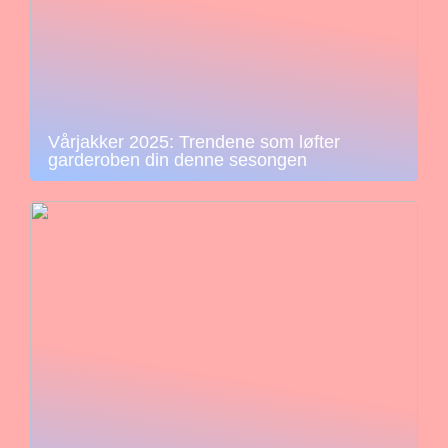
Vårjakker 2025: Trendene som løfter
garderoben din denne sesongen