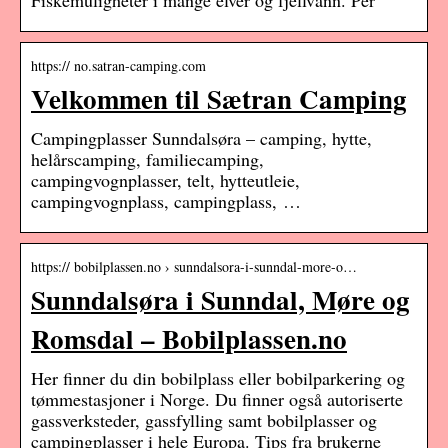
Fiskemuligheter i mange elver og fjellvann. Per
https:// no.satran-camping.com
Velkommen til Sætran Camping
Campingplasser Sunndalsøra – camping, hytte,
helårscamping, familiecamping,
campingvognplasser, telt, hytteutleie,
campingvognplass, campingplass, …
https:// bobilplassen.no › sunndalsora-i-sunndal-more-o…
Sunndalsøra i Sunndal, Møre og
Romsdal – Bobilplassen.no
Her finner du din bobilplass eller bobilparkering og
tømmestasjoner i Norge. Du finner også autoriserte
gassverksteder, gassfylling samt bobilplasser og
campingplasser i hele Europa. Tips fra brukerne