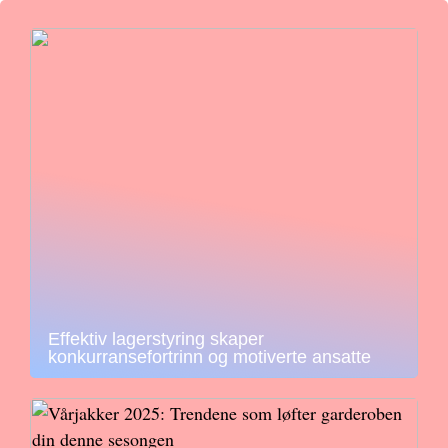
Effektiv lagerstyring skaper
konkurransefortrinn og motiverte ansatte