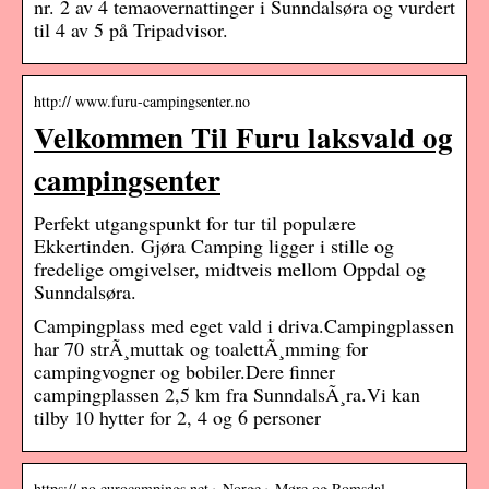
nr. 2 av 4 temaovernattinger i Sunndalsøra og vurdert
til 4 av 5 på Tripadvisor.
http:// www.furu-campingsenter.no
Velkommen Til Furu laksvald og
campingsenter
Perfekt utgangspunkt for tur til populære
Ekkertinden. Gjøra Camping ligger i stille og
fredelige omgivelser, midtveis mellom Oppdal og
Sunndalsøra.
Campingplass med eget vald i driva.Campingplassen
har 70 strÃ¸muttak og toalettÃ¸mming for
campingvogner og bobiler.Dere finner
campingplassen 2,5 km fra SunndalsÃ¸ra.Vi kan
tilby 10 hytter for 2, 4 og 6 personer
https:// no.eurocampings.net › Norge › Møre og Romsdal