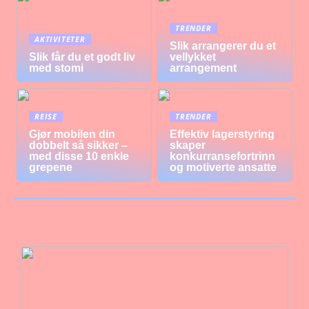
TRENDER
AKTIVITETER
Slik arrangerer du et
Slik får du et godt liv
vellykket
med stomi
arrangement
REISE
TRENDER
Gjør mobilen din
Effektiv lagerstyring
dobbelt så sikker –
skaper
med disse 10 enkle
konkurransefortrinn
grepene
og motiverte ansatte