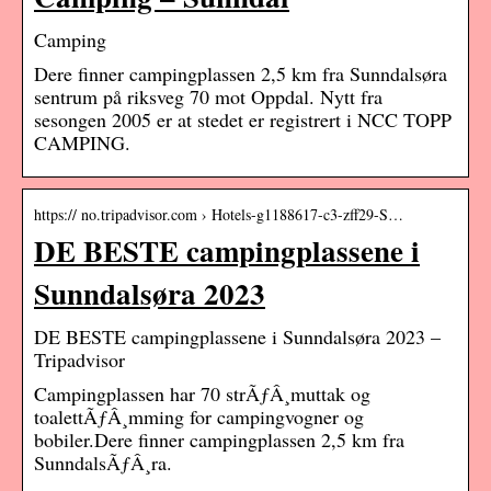
Camping
Dere finner campingplassen 2,5 km fra Sunndalsøra
sentrum på riksveg 70 mot Oppdal. Nytt fra
sesongen 2005 er at stedet er registrert i NCC TOPP
CAMPING.
https:// no.tripadvisor.com › Hotels-g1188617-c3-zff29-S…
DE BESTE campingplassene i
Sunndalsøra 2023
DE BESTE campingplassene i Sunndalsøra 2023 –
Tripadvisor
Campingplassen har 70 strÃƒÂ¸muttak og
toalettÃƒÂ¸mming for campingvogner og
bobiler.Dere finner campingplassen 2,5 km fra
SunndalsÃƒÂ¸ra.