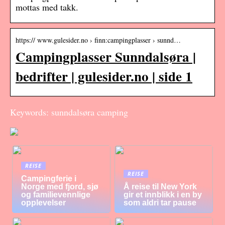
mottas med takk.
https:// www.gulesider.no › finn:campingplasser › sunnd…
Campingplasser Sunndalsøra |
bedrifter | gulesider.no | side 1
Keywords: sunndalsøra camping
REISE
REISE
Campingferie i
Norge med fjord, sjø
Å reise til New York
og familievennlige
gir et innblikk i en by
opplevelser
som aldri tar pause