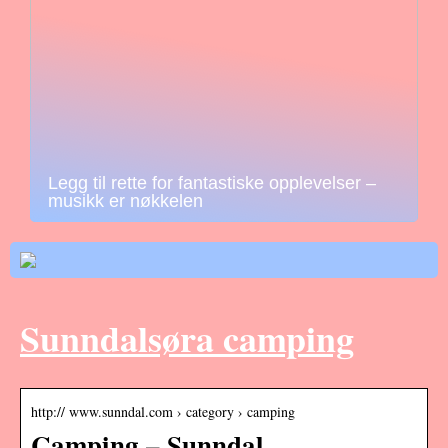
Legg til rette for fantastiske opplevelser –
musikk er nøkkelen
Sunndalsøra camping
http:// www.sunndal.com › category › camping
Camping – Sunndal