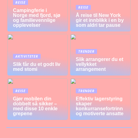
REISE
REISE
Campingferie i
Norge med fjord, sjø
Å reise til New York
og familievennlige
gir et innblikk i en by
opplevelser
som aldri tar pause
TRENDER
AKTIVITETER
Slik arrangerer du et
Slik får du et godt liv
vellykket
med stomi
arrangement
REISE
TRENDER
Gjør mobilen din
Effektiv lagerstyring
dobbelt så sikker –
skaper
med disse 10 enkle
konkurransefortrinn
grepene
og motiverte ansatte