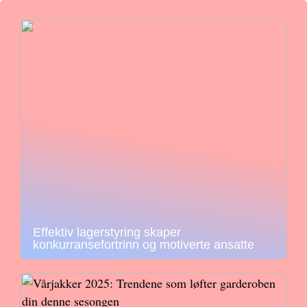
Effektiv lagerstyring skaper
konkurransefortrinn og motiverte ansatte