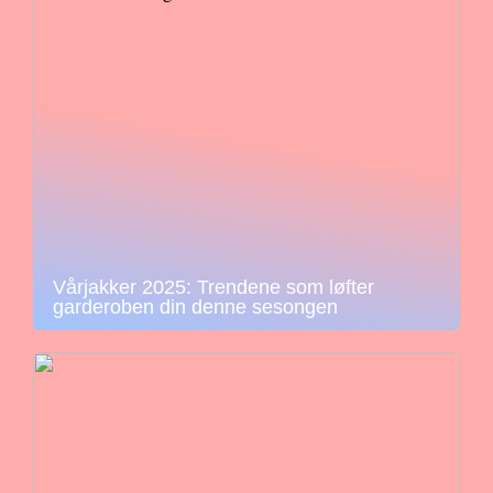
Vårjakker 2025: Trendene som løfter
garderoben din denne sesongen