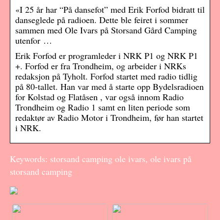
«I 25 år har “På dansefot” med Erik Forfod bidratt til
danseglede på radioen. Dette ble feiret i sommer
sammen med Ole Ivars på Storsand Gård Camping
utenfor …
Erik Forfod er programleder i NRK P1 og NRK P1
+. Forfod er fra Trondheim, og arbeider i NRKs
redaksjon på Tyholt. Forfod startet med radio tidlig
på 80-tallet. Han var med å starte opp Bydelsradioen
for Kolstad og Flatåsen , var også innom Radio
Trondheim og Radio 1 samt en liten periode som
redaktør av Radio Motor i Trondheim, før han startet
i NRK.
Keywords: storsand camping ole ivars, ole ivars på
storsand camping