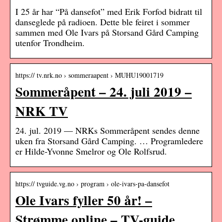
I 25 år har “På dansefot” med Erik Forfod bidratt til
danseglede på radioen. Dette ble feiret i sommer
sammen med Ole Ivars på Storsand Gård Camping
utenfor Trondheim.
https:// tv.nrk.no › sommeraapent › MUHU19001719
Sommeråpent – 24. juli 2019 –
NRK TV
24. jul. 2019 — NRKs Sommeråpent sendes denne
uken fra Storsand Gård Camping. … Programledere
er Hilde-Yvonne Smelror og Ole Rolfsrud.
https:// tvguide.vg.no › program › ole-ivars-pa-dansefot
Ole Ivars fyller 50 år! –
Strømme online – TV-guide