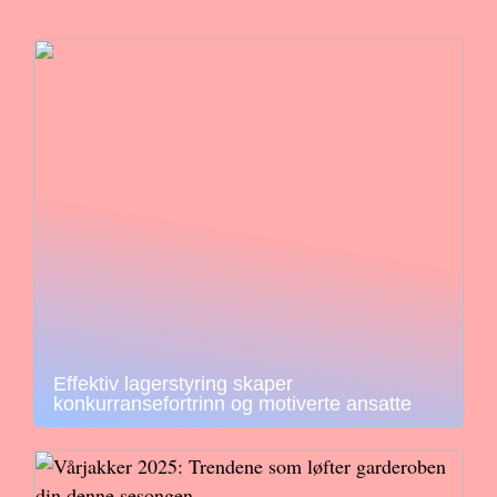
Effektiv lagerstyring skaper
konkurransefortrinn og motiverte ansatte