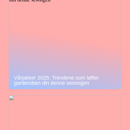
Vårjakker 2025: Trendene som løfter
garderoben din denne sesongen