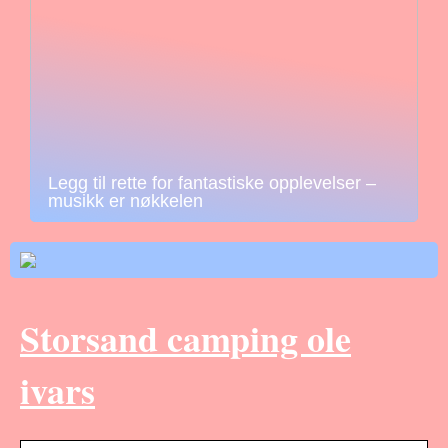
Legg til rette for fantastiske opplevelser –
musikk er nøkkelen
Storsand camping ole
ivars