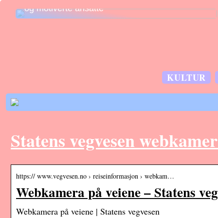
og motiverte ansatte
KULTUR
Statens vegvesen webkamer
https:// www.vegvesen.no › reiseinformasjon › webkam…
Webkamera på veiene – Statens ve
Webkamera på veiene | Statens vegvesen