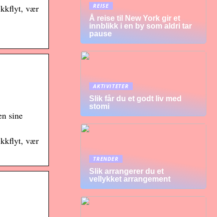
REISE
kkflyt, vær
Å reise til New York gir et
innblikk i en by som aldri tar
pause
AKTIVITETER
Slik får du et godt liv med
stomi
en sine
kkflyt, vær
TRENDER
Slik arrangerer du et
vellykket arrangement