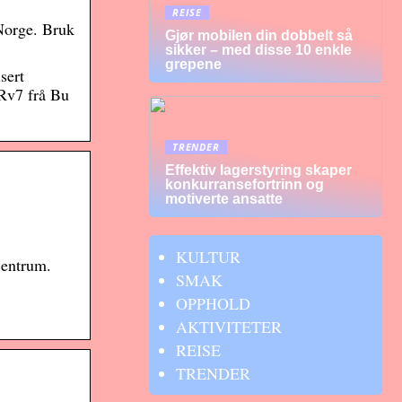
REISE
 Norge. Bruk
Gjør mobilen din dobbelt så
sikker – med disse 10 enkle
grepene
sert
Rv7 frå Bu
TRENDER
Effektiv lagerstyring skaper
konkurransefortrinn og
motiverte ansatte
KULTUR
Sentrum.
SMAK
OPPHOLD
AKTIVITETER
REISE
TRENDER