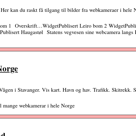
er kan du raskt få tilgang til bilder fra webkameraer i hele
bom 1 Overskrift…WidgetPublisert Leiro bom 2 WidgetPubli
ublisert Haugastøl Statens vegvesen sine webcamera langs 
Norge
gen i Stavanger. Vis kart. Havn og hav. Trafikk. Skitrekk. 
il mange webkamerar i hele Norge
ad