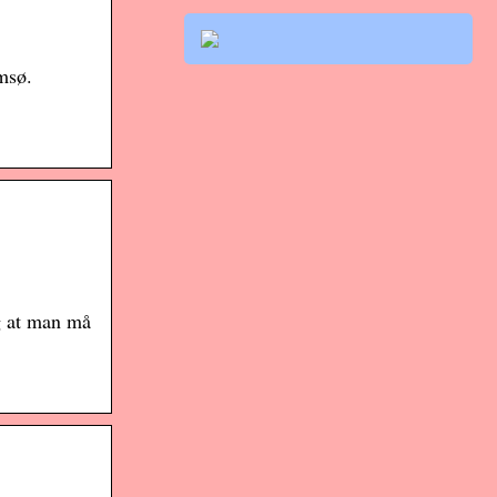
msø.
ig at man må