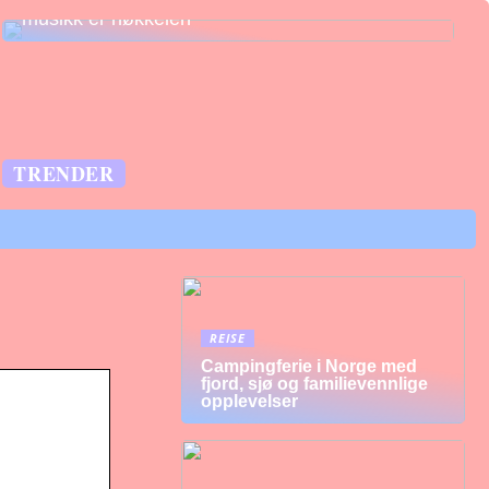
musikk er nøkkelen
TRENDER
REISE
Campingferie i Norge med
fjord, sjø og familievennlige
opplevelser