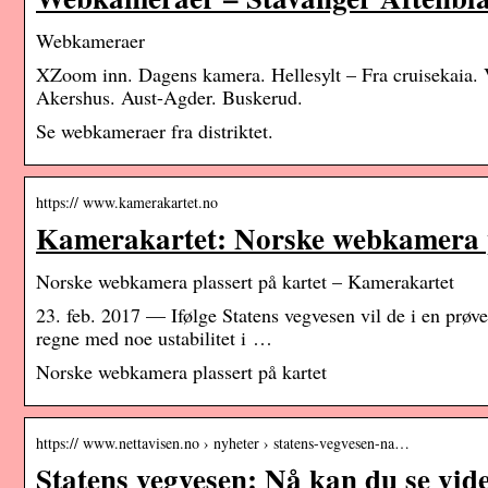
Webkameraer
XZoom inn. Dagens kamera. Hellesylt – Fra cruisekaia. 
Akershus. Aust-Agder. Buskerud.
Se webkameraer fra distriktet.
https:// www.kamerakartet.no
Kamerakartet: Norske webkamera p
Norske webkamera plassert på kartet – Kamerakartet
23. feb. 2017 — Ifølge Statens vegvesen vil de i en prøv
regne med noe ustabilitet i …
Norske webkamera plassert på kartet
https:// www.nettavisen.no › nyheter › statens-vegvesen-na…
Statens vegvesen: Nå kan du se vide