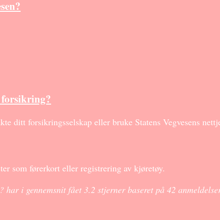
esen?
 forsikring?
te ditt forsikringsselskap eller bruke Statens Vegvesens nettj
ter som førerkort eller registrering av kjøretøy.
? har i gennemsnit fået
3.2
stjerner baseret på
42
anmeldelse