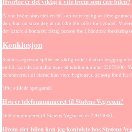
Hvorfor er det viktig å vite hvem som eier bilen?
Å vite hvem som eier en bil kan være nyttig av flere grunner.
den, kan du sikre deg at du ikke blir offer for svindel. Vider
det lettere å kontakte riktig person for å håndtere forsikrings
Konklusjon
Statens vegvesen spiller en viktig rolle i å sikre trygg og e
en bil, kan du kontakte dem på telefonnummer 22073000. Ved
personvernet til eierne kan være begrenset, så sørg for å ha 
Ofte stillede spørgsmål
Hva er telefonnummeret til Statens Vegvesen?
Telefonnummeret til Statens Vegvesen er 22073000.
Hvem eier bilen kan jeg kontakte hos Statens Ve