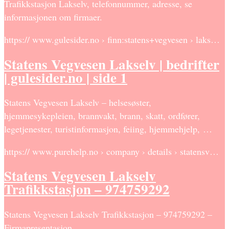
Trafikkstasjon Lakselv, telefonnummer, adresse, se
informasjonen om firmaer.
https:// www.gulesider.no › finn:statens+vegvesen › laks…
Statens Vegvesen Lakselv | bedrifter
| gulesider.no | side 1
Statens Vegvesen Lakselv – helsesøster,
hjemmesykepleien, brannvakt, brann, skatt, ordfører,
legetjenester, turistinformasjon, feiing, hjemmehjelp, …
https:// www.purehelp.no › company › details › statensv…
Statens Vegvesen Lakselv
Trafikkstasjon – 974759292
Statens Vegvesen Lakselv Trafikkstasjon – 974759292 –
Firmapresentasjon