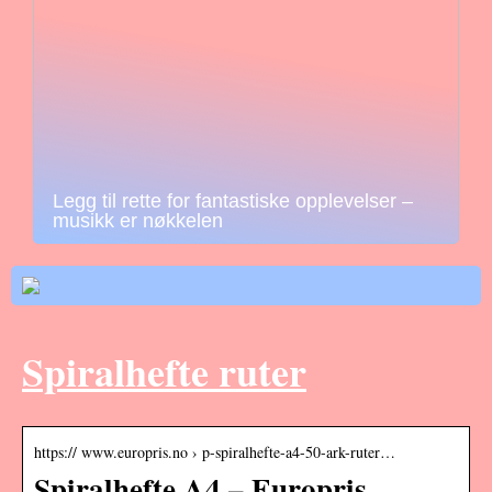
Legg til rette for fantastiske opplevelser –
musikk er nøkkelen
Spiralhefte ruter
https:// www.europris.no › p-spiralhefte-a4-50-ark-ruter…
Spiralhefte A4 – Europris