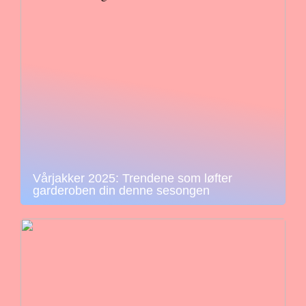
Vårjakker 2025: Trendene som løfter
garderoben din denne sesongen