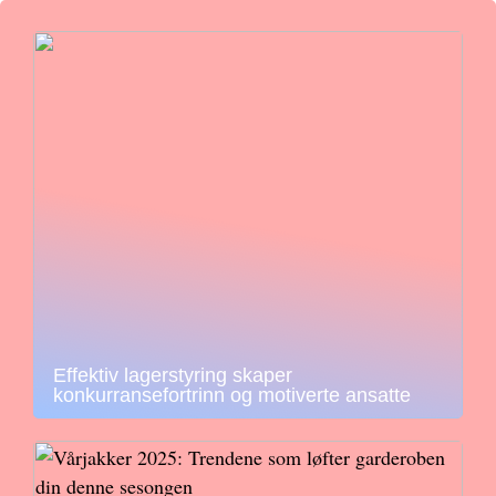
Effektiv lagerstyring skaper
konkurransefortrinn og motiverte ansatte