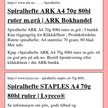
https:// www.ark.no › … › Spiralhefter
Spiralhefte ARK A4 70g 80bl
ruter m.grå | ARK Bokhandel
Spiralhefte ARK A4 70g 80bl ruter m.grå ; I butikk
Kun tilgjengelig for Klikk&Hent ; Produktfordeler.
Rutete spiralhefte; A4-størrelse 70 gram; 80 blad.
Mer info.
Kjøp «Spiralhefte ARK A4 70g 80bl ruter m.grå» til
en god pris på ark.no. Bestill hjemlevering eller
klikk&hent i din ARK-butikk.
https:// www.lyreco.no › spiralhefte-staples-a4-70g-80bl…
Spiralhefte STAPLES A4 70g
80bl ruter | Lyreco®
Se informasjon om pris, gode tilbud og