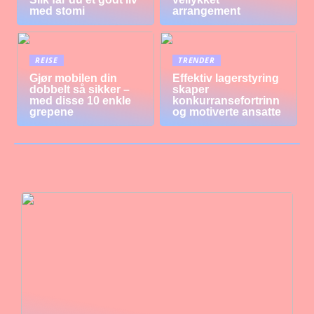
med stomi
arrangement
REISE
TRENDER
Gjør mobilen din
Effektiv lagerstyring
dobbelt så sikker –
skaper
med disse 10 enkle
konkurransefortrinn
grepene
og motiverte ansatte