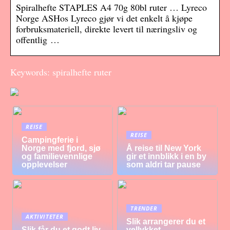
Spiralhefte STAPLES A4 70g 80bl ruter … Lyreco
Norge ASHos Lyreco gjør vi det enkelt å kjøpe
forbruksmateriell, direkte levert til næringsliv og
offentlig …
Keywords: spiralhefte ruter
REISE
REISE
Campingferie i
Norge med fjord, sjø
Å reise til New York
og familievennlige
gir et innblikk i en by
opplevelser
som aldri tar pause
TRENDER
AKTIVITETER
Slik arrangerer du et
Slik får du et godt liv
vellykket