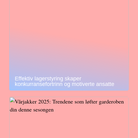
Effektiv lagerstyring skaper
konkurransefortrinn og motiverte ansatte