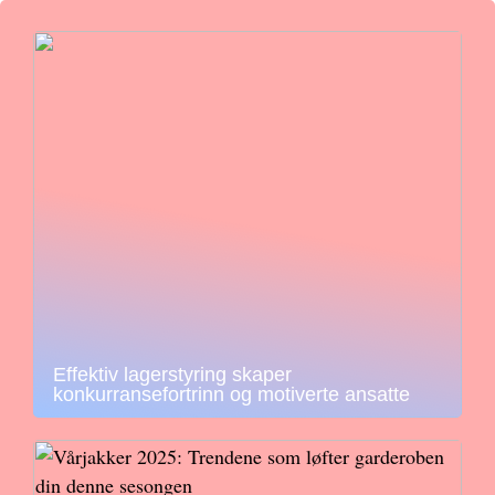
Effektiv lagerstyring skaper
konkurransefortrinn og motiverte ansatte