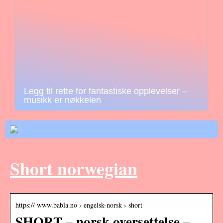
Legg til rette for fantastiske opplevelser –
musikk er nøkkelen
Short norwegian
https:// www.babla.no › engelsk-norsk › short
SHORT – norsk oversettelse –