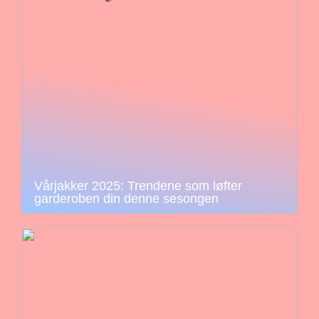
Vårjakker 2025: Trendene som løfter
garderoben din denne sesongen