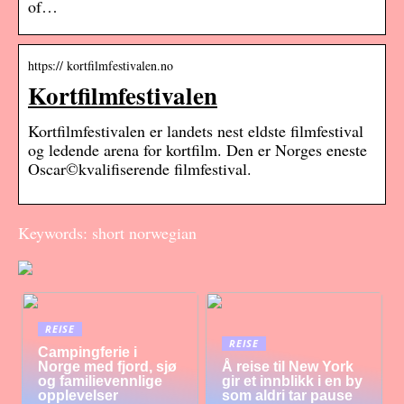
of…
https:// kortfilmfestivalen.no
Kortfilmfestivalen
Kortfilmfestivalen er landets nest eldste filmfestival
og ledende arena for kortfilm. Den er Norges eneste
Oscar©kvalifiserende filmfestival.
Keywords: short norwegian
REISE
REISE
Campingferie i
Norge med fjord, sjø
Å reise til New York
og familievennlige
gir et innblikk i en by
opplevelser
som aldri tar pause