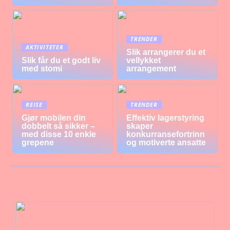
TRENDER
AKTIVITETER
Slik arrangerer du et
Slik får du et godt liv
vellykket
med stomi
arrangement
REISE
TRENDER
Gjør mobilen din
Effektiv lagerstyring
dobbelt så sikker –
skaper
med disse 10 enkle
konkurransefortrinn
grepene
og motiverte ansatte