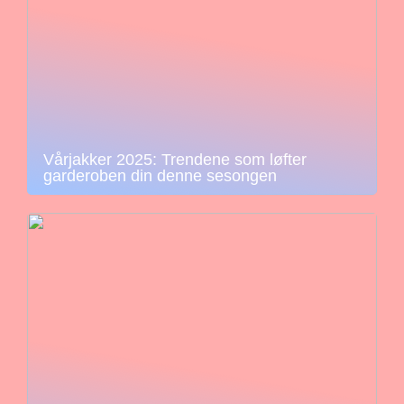
Vårjakker 2025: Trendene som løfter
garderoben din denne sesongen